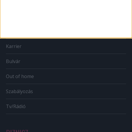
Print
Web
Mobil
Karrier
Bulvár
Out of home
Szabályozás
Tv/Rádió