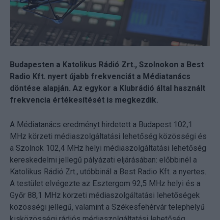
Budapesten a Katolikus Rádió Zrt., Szolnokon a Best
Radio Kft. nyert újabb frekvenciát a Médiatanács
döntése alapján. Az egykor a Klubrádió által használt
frekvencia értékesítését is megkezdik.
A Médiatanács eredményt hirdetett a Budapest 102,1
MHz körzeti médiaszolgáltatási lehetőség közösségi és
a Szolnok 102,4 MHz helyi médiaszolgáltatási lehetőség
kereskedelmi jellegű pályázati eljárásában: előbbinél a
Katolikus Rádió Zrt., utóbbinál a Best Radio Kft. a nyertes.
A testület elvégezte az Esztergom 92,5 MHz helyi és a
Győr 88,1 MHz körzeti médiaszolgáltatási lehetőségek
közösségi jellegű, valamint a Székesfehérvár telephelyű
kisközösségi rádiós médiaszolgáltatási lehetőség