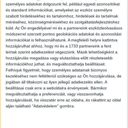
összesen 25 ezer forintos bírságot rótt ki a
személyes adatokat dolgozunk fel, például egyedi azonosítókat
kiskunfélegyházi 91,1 Rádió 1 Sirius szolgáltatójára, és
és standard információkat, amelyeket az eszköz személyre
szabott hirdetésekhez és tartalomhoz, hirdetések és tartalmak
figyelmeztette a fővárosi Manna FM-et: mindketten
méréséhez, közönségmérésekhez és szolgáltatásfejlesztéshez
kevesebb közszolgálati, előbbi ezen kívül kevesebb
küld.
Az Ön engedélyével mi és a partnereink eszközleolvasásos
szöveges tartalmat és a helyi közélettel foglalkozó, a
módszerrel szerzett pontos geolokációs adatokat és azonosítási
helyi mindennapi életet segítő műsort tett közzé. A
információkat is felhasználhatunk. A megfelelő helyre kattintva
Miskolc Televízió szolgáltatóját azért figyelmeztette a
hozzájárulhat ahhoz, hogy mi és a 1733 partnereink a fent
grémium, mert szeptemberben figyelemfelhívás nélkül
leírtak szerint adatkezelést végezzünk. Másik lehetőségként a
sugárzott reklámot, ami megtéveszthette a nézőket.
hozzájárulás megadása vagy elutasítása előtt részletesebb
információkhoz juthat, és megváltoztathatja beállításait.
Felhívjuk figyelmét, hogy személyes adatainak bizonyos
kezeléséhez nem feltétlenül szükséges az Ön hozzájárulása, de
OLVASTA MÁR?
jogában áll tiltakozni az ilyen jellegű adatkezelés ellen. A
beállításai csak erre a weboldalra érvényesek. Bármikor
megváltoztathatja a preferenciáit, vagy visszavonhatja
hozzájárulását, ha visszatér erre az oldalra, és rákattint az oldal
alján található "Adatvédelem" gombra.