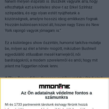
hanem mélyen inspiráló is. Büszkék vagyunk arra, hogy
elhozhatjuk ezt a kivételes show-t az Erkel Színház
színpadára, és egy olyan estét nyújthatunk a
közönségnek, amelyre hosszú ideig emlékezni fognak.
Hozzám különösen közel áll, hiszen nagy Szex és New
York rajongó vagyok jómagam is.”
Ez a különleges show őszintén, humorral tarkítva mutatja
be, milyen az élet a hírnév mögött, miközben Bushnell
egyedülálló stílusában mesél karrierjéről, női
barátságokról, a modern szerelemről és arról, hogy mit
jelent ma független nőnek lenni.
A “True Tales of Sex, Success, and Sex and the City” című
előadás óriási sikert aratott világszerte. A következő
kritikák is ezt támasztják alá:
Az Ön adatainak védelme fontos a
számunkra
„A kritikusok első számú választása: a legjobb dolog, amit
Mi és 1733 partnereink tárolunk és/vagy férünk hozzá
ezen a héten láttunk!” – The Times