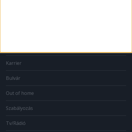
Print
Web
Mobil
Karrier
Bulvár
Out of home
Szabályozás
Tv/Rádió