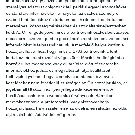
információkhoz egy eszközön, például sütik formájában, és
személyes adatokat dolgozunk fel, például egyedi azonosítókat
és standard információkat, amelyeket az eszköz személyre
„Pontosan azt nyújtja, amit egy rajongó várhat – erős,
szabott hirdetésekhez és tartalomhoz, hirdetések és tartalmak
független nőkről szóló gondolatok, ódák a női
méréséhez, közönségmérésekhez és szolgáltatásfejlesztéshez
barátsághoz, őszinte beszélgetések a menopauzáról, a
küld.
Az Ön engedélyével mi és a partnereink eszközleolvasásos
válás utáni randizásról és az ‘érett évekről’ – és éppen
módszerrel szerzett pontos geolokációs adatokat és azonosítási
ezért vagyunk itt.” — The Guardian
információkat is felhasználhatunk. A megfelelő helyre kattintva
hozzájárulhat ahhoz, hogy mi és a 1733 partnereink a fent
„Szex és New York: a meztelen igazság az igazi Carrie
leírtak szerint adatkezelést végezzünk. Másik lehetőségként a
hozzájárulás megadása vagy elutasítása előtt részletesebb
Bradshaw-tól” — The London Times
információkhoz juthat, és megváltoztathatja beállításait.
Felhívjuk figyelmét, hogy személyes adatainak bizonyos
Az előadás angol nyelvű, magyar felirattal.
kezeléséhez nem feltétlenül szükséges az Ön hozzájárulása, de
jogában áll tiltakozni az ilyen jellegű adatkezelés ellen. A
beállításai csak erre a weboldalra érvényesek. Bármikor
OLVASTA MÁR?
megváltoztathatja a preferenciáit, vagy visszavonhatja
hozzájárulását, ha visszatér erre az oldalra, és rákattint az oldal
alján található "Adatvédelem" gombra.