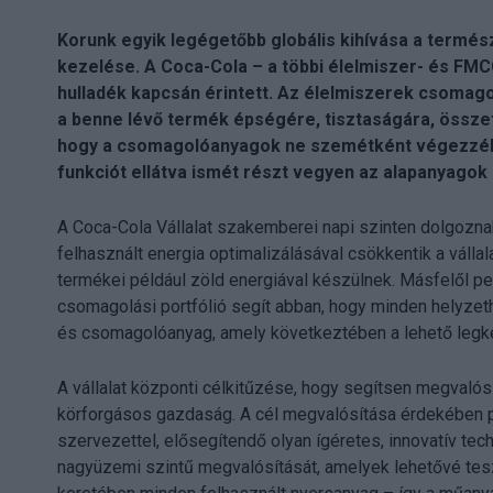
Korunk egyik legégetőbb globális kihívása a termé
kezelése. A Coca-Cola – a többi élelmiszer- és FM
hulladék kapcsán érintett. Az élelmiszerek csomago
a benne lévő termék épségére, tisztaságára, össz
hogy a csomagolóanyagok ne szemétként végezzék 
funkciót ellátva ismét részt vegyen az alapanyagok
A Coca-Cola Vállalat szakemberei napi szinten dolgoznak
felhasznált energia optimalizálásával csökkentik a váll
termékei például zöld energiával készülnek. Másfelől pe
csomagolási portfólió segít abban, hogy minden helyzet
és csomagolóanyag, amely következtében a lehető legke
A vállalat központi célkitűzése, hogy segítsen megvalós
körforgásos gazdaság. A cél megvalósítása érdekében par
szervezettel, elősegítendő olyan ígéretes, innovatív t
nagyüzemi szintű megvalósítását, amelyek lehetővé tesz