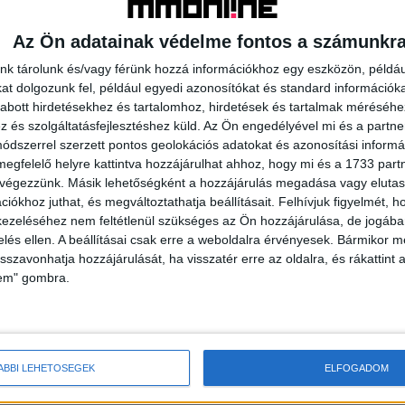
izek tisztaságát óvó nonprofit szervezet, a The Ocean
Az Ön adatainak védelme fontos a számunkr
 Föld óceánjaiba ömlő folyók megtisztításán dolgoznak.
működnek a PET Kupa szervezőivel a Tisza és ártere
nk tárolunk és/vagy férünk hozzá információkhoz egy eszközön, példáu
 élővilágának megóvásáért.
t dolgozunk fel, például egyedi azonosítókat és standard információk
abott hirdetésekhez és tartalomhoz, hirdetések és tartalmak méréséhe
és szolgáltatásfejlesztéshez küld.
Az Ön engedélyével mi és a partne
lobális problémák megoldásából, legyen szó társadalmi,
dszerrel szerzett pontos geolokációs adatokat és azonosítási informác
vételének 1 százalékát minden évben alapítványán, a The
megfelelő helyre kattintva hozzájárulhat ahhoz, hogy mi és a 1733 partne
 célokra fordítja világszerte, 1984 óta már több mint 1
 végezzünk. Másik lehetőségként a hozzájárulás megadása vagy elutasí
)
iókhoz juthat, és megváltoztathatja beállításait.
Felhívjuk figyelmét, 
ezeléséhez nem feltétlenül szükséges az Ön hozzájárulása, de jogában 
zelés ellen. A beállításai csak erre a weboldalra érvényesek. Bármikor m
isszavonhatja hozzájárulását, ha visszatér erre az oldalra, és rákattint a
lem" gombra.
aság
pet kupa
The Ocean Cleanup
WWF
ÁBBI LEHETŐSÉGEK
ELFOGADOM