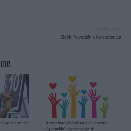
Következő cikk
Eldőlt: folytatják a Keresztanyut
HOR
 Szoboszlai mezét
Közös kiadvánnyal segít a Bethesda
Gyermekkórház és az NMHH