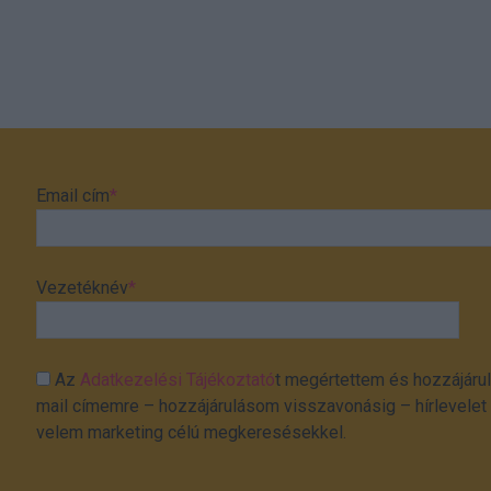
Email cím
*
Vezetéknév
*
Az
Adatkezelési Tájékoztató
t megértettem és hozzájárul
mail címemre – hozzájárulásom visszavonásig – hírlevelet k
velem marketing célú megkeresésekkel.