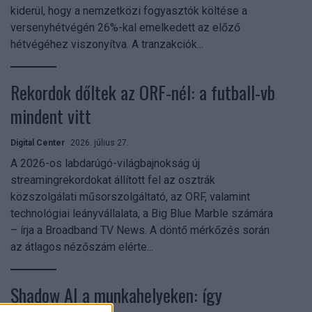
kiderül, hogy a nemzetközi fogyasztók költése a
versenyhétvégén 26%-kal emelkedett az előző
hétvégéhez viszonyítva. A tranzakciók...
Rekordok dőltek az ORF-nél: a futball-vb
mindent vitt
Digital Center
2026. július 27.
A 2026-os labdarúgó-világbajnokság új
streamingrekordokat állított fel az osztrák
közszolgálati műsorszolgáltató, az ORF, valamint
technológiai leányvállalata, a Big Blue Marble számára
– írja a Broadband TV News. A döntő mérkőzés során
az átlagos nézőszám elérte...
Shadow AI a munkahelyeken: így