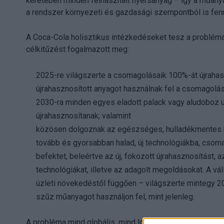
keretében minden felhasznált nyersanyag – így a műanyag
a rendszer környezeti és gazdasági szempontból is fenn
A Coca-Cola holisztikus intézkedéseket tesz a probléma
célkitűzést fogalmazott meg:
2025-re világszerte a csomagolásaik 100%-át újraha
újrahasznosított anyagot használnak fel a csomagolá
2030-ra minden egyes eladott palack vagy aludoboz 
újrahasznosítanak; valamint
közösen dolgoznak az egészséges, hulladékmentes kö
tovább és gyorsabban halad, új technológiákba, cs
befektet, beleértve az új, fokozott újrahasznosítást,
technológiákat, illetve az adagolt megoldásokat. A vá
üzleti növekedéstől függően – világszerte mintegy 
szűz műanyagot használjon fel, mint jelenleg.
A probléma mind globális, mind lokális szinten megoldá