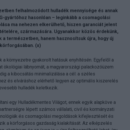
szetben felhalmozódott hulladék mennyisége és annak
CG-gyártóhoz hasonlóan – leginkább a csomagolási
lása ma nehezen elkerülhető, hiszen garanciát jelent
etételére, származására. Ugyanakkor közös érdekünk,
a természetben, hanem hasznosítsuk újra, hogy új
 körforgásában. (x)
 a környezetre gyakorolt hatásuk enyhítésén. Egyfelől a
alat ökológiai lábnyomát, a magyarországi palackozóüzem
dig a kibocsátás minimalizálása a cél: a széles
hez és elváráshoz elérhető legyen az optimális kiszerelés
vesebb hulladék keletkezik.
ítani egy Hulladékmentes Világot, ennek egyik alapköve a
tnerségre lépett számos vállalati, civil és kormányzati
echnológiák és csomagolási megoldások kifejlesztését és
ik a körforgásos gazdaság kialakítását. Az elképzelés