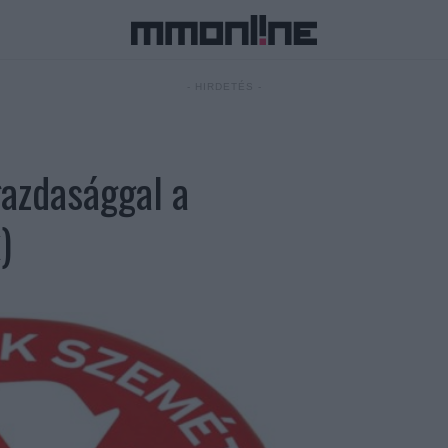
- HIRDETÉS -
azdasággal a
)