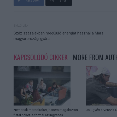
Facebook
Email
Előző cikk
Száz százalékban megújuló energiát használ a Mars
magyarországi gyára
KAPCSOLÓDÓ CIKKEK
MORE FROM AUT
Nemcsak mérnököket, hanem magabiztos
Jó ügyért árverezik
fiatal nőket is formál az ingyenes