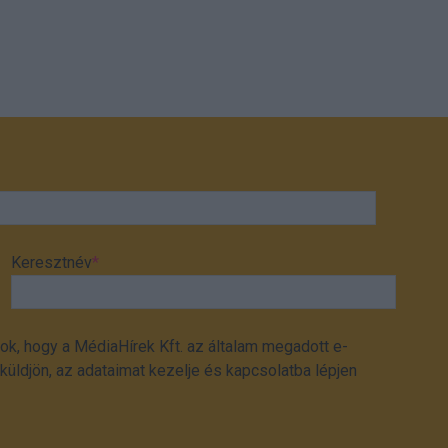
Keresztnév
*
ok, hogy a MédiaHírek Kft. az általam megadott e-
üldjön, az adataimat kezelje és kapcsolatba lépjen