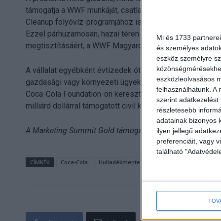
támogatja a WWF munkáját, csatlakozott a természetes v
Cleanup folyóvíz-programjához is, amelynek keretében a
Ezzel párhuzamosan, hazai téren pedig évek óta együtt
Mi és 1733 partnerei
megtisztításáért, a WWF Magyarországgal pedig a Duna
és személyes adatoka
eszköz személyre sz
közönségmérésekhez 
A vállalat egyébként évtizedek óta kiveszi a részét a g
eszközleolvasásos mó
gazdasági vagy környezeti ügyekről. A cég működési be
felhasználhatunk. A 
Coca-Cola Foundation-ön keresztül társadalmi, közösségi
szerint adatkezelést
milliárd dollárral támogatott civil kezdeményezéseket. (x
részletesebb informác
adatainak bizonyos k
A Marketing Summit Gold támogatója a Coca-Cola.
ilyen jellegű adatke
preferenciáit, vagy v
található "Adatvéde
CÍMKÉK
Coca-Cola
Hulladékmentes Világ
körforgásos gazd
TOV