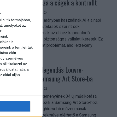
szerezhetik vissza a cégek a kontrollt
a
Digital Center
2026. július 24.
A munkavállalók nagy arányban használnak AI-t a napi
l sütik formájában,
at, amelyeket az
munkában, ám friss kutatások szerint sok
z,
szervezetnél hiányoznak az ehhez kapcsolódó
reink
világos irányelvek és biztonságos vállalati keretek. Ez
iókat is
különösen ott jelenthet problémát, ahol érzékeny
reink a fent leírtak
üzleti információkkal...
tása előtt
hogy személyes
áll tiltakozni az
Megérkezett a legendás Louvre-
egváltoztathatja a
z oldal alján
gyűjtemény a Samsung Art Store-ba
Digital Center
2026. július 23.
A párizsi Louvre gyűjteményének 34 új műalkotása
most először csatlakozik a Samsung Art Store-hoz.
Ezzel a világ egyik leghíresebb múzeumának
összesen már 51 remekműve elérhető a Samsung