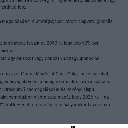
, alumínium és az üveg is – újra felhasználható lehet, így
tartható lesz.
 megoldásáért. A stratégiájában három alapvető globális
sznosíthatóvá teszik és 2030-ra legalább 50%-ban
sainkban;
után egy palackot vagy dobozt visszagyűjtenek és
rnyezet támogatásáért. A Coca-Cola, ahol csak lehet,
omagolóanyagokba és csomagolásmentes innovációkba is
 az ultrakönnyű csomagolásokat és növényi alapú
llalat nemrégiben elkötelezte magát, hogy 2025-re – az
20%-kal kevesebb fosszilis tüzelőanyagokból származó
sra vár, ezért a The Coca-Cola Company világszerte