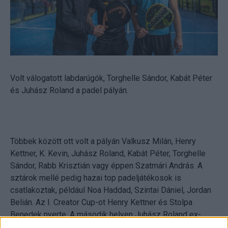
Volt válogatott labdarúgók, Torghelle Sándor, Kabát Péter
és Juhász Roland a padel pályán.
Többek között ott volt a pályán Valkusz Milán, Henry
Kettner, K. Kevin, Juhász Roland, Kabát Péter, Torghelle
Sándor, Rabb Krisztián vagy éppen Szatmári András. A
sztárok mellé pedig hazai top padeljátékosok is
csatlakoztak, például Noa Haddad, Szintai Dániel, Jordan
Belián. Az I. Creator Cup-ot Henry Kettner és Stolpa
Benedek nyerte. A második helyen Juhász Roland ex-
válogatott futballjátékos és Máté Ferenc a Dunahouse