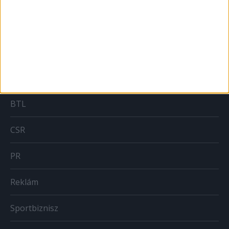
MARKETING
Brand
BTL
CSR
PR
Reklám
Sportbiznisz