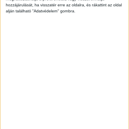
hozzájárulását, ha visszatér erre az oldalra, és rákattint az oldal
alján található "Adatvédelem" gombra.
Henry Kettner is a pályán.
Az esemény nem jöhetett volna létre a támogatóink nélkül.
Köszönjük a PFR Groupnak, a Borsodinak és a Coca-