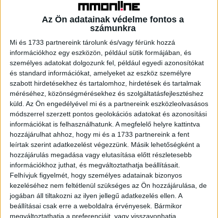
igazgatósági tagja végeztek, míg a harmadik helyet
Az Ön adatainak védelme fontos a
Szintai Dániel (Donation) és Rákos Márk (PFR Group)
számunkra
szerezték meg.
Mi és 1733 partnereink tárolunk és/vagy férünk hozzá
információkhoz egy eszközön, például sütik formájában, és
személyes adatokat dolgozunk fel, például egyedi azonosítókat
és standard információkat, amelyeket az eszköz személyre
szabott hirdetésekhez és tartalomhoz, hirdetések és tartalmak
méréséhez, közönségmérésekhez és szolgáltatásfejlesztéshez
küld.
Az Ön engedélyével mi és a partnereink eszközleolvasásos
módszerrel szerzett pontos geolokációs adatokat és azonosítási
információkat is felhasználhatunk. A megfelelő helyre kattintva
hozzájárulhat ahhoz, hogy mi és a 1733 partnereink a fent
leírtak szerint adatkezelést végezzünk. Másik lehetőségként a
hozzájárulás megadása vagy elutasítása előtt részletesebb
információkhoz juthat, és megváltoztathatja beállításait.
Felhívjuk figyelmét, hogy személyes adatainak bizonyos
kezeléséhez nem feltétlenül szükséges az Ön hozzájárulása, de
jogában áll tiltakozni az ilyen jellegű adatkezelés ellen. A
beállításai csak erre a weboldalra érvényesek. Bármikor
megváltoztathatja a preferenciáit, vagy visszavonhatja