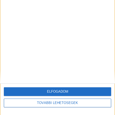
Harminc döntős az MPRSZ versenyén
CÍMKÉK
Creator Cup
Kabát Péter
Marketing&Media
ELFOGADOM
padel
Post For Rent Group
Sandy Hole
Torghelle Sándor
TOVÁBBI LEHETŐSÉGEK