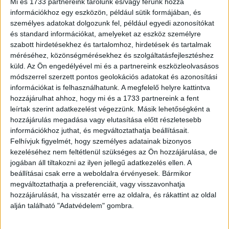
Mi és 1733 partnereink tárolunk és/vagy férünk hozzá
Fókusz (1051) és A konyhafőnök VIP (645) követett. A
információkhoz egy eszközön, például sütik formájában, és
TV2 legtöbb termékmegjelenítéses műsora, a Mokka (a
személyes adatokat dolgozunk fel, például egyedi azonosítókat
Mokkacinoval) (852) a harmadik helyet szerezte meg, míg
és standard információkat, amelyeket az eszköz személyre
szabott hirdetésekhez és tartalomhoz, hirdetések és tartalmak
tavaly ugyanekkor csak a nyolcadik volt. A legtöbb
méréséhez, közönségmérésekhez és szolgáltatásfejlesztéshez
hirdetés az élelmiszer (2684), a szolgáltatás (1686) és a
küld.
Az Ön engedélyével mi és a partnereink eszközleolvasásos
kereskedelmi (1486) szektorokhoz kötődött.
módszerrel szerzett pontos geolokációs adatokat és azonosítási
információkat is felhasználhatunk. A megfelelő helyre kattintva
hozzájárulhat ahhoz, hogy mi és a 1733 partnereink a fent
A tanulmányban a virtuális reklámokat is vizsgálta a
leírtak szerint adatkezelést végezzünk. Másik lehetőségként a
hatóság. Az év második félévében összesen 550
hozzájárulás megadása vagy elutasítása előtt részletesebb
információkhoz juthat, és megváltoztathatja beállításait.
ilyen virtuális reklámot adtak le: 25-öt az RTL Klubon
Felhívjuk figyelmét, hogy személyes adatainak bizonyos
és 525-ot a TV2-n. Míg előbbinél csak a Fókusz című
kezeléséhez nem feltétlenül szükséges az Ön hozzájárulása, de
műsorban jelentek meg, utóbbinál több mint 13
jogában áll tiltakozni az ilyen jellegű adatkezelés ellen. A
műsorban bukkantak fel, és leggyakrabban a Mokka,
beállításai csak erre a weboldalra érvényesek. Bármikor
megváltoztathatja a preferenciáit, vagy visszavonhatja
a Ninja Warrior és a Séfek séfe című adásokban. Az
hozzájárulását, ha visszatér erre az oldalra, és rákattint az oldal
ilyen reklámokat ritkaságuk és az újszerűségük
alján található "Adatvédelem" gombra.
ellenére egyelőre könnyen megjegyzik az emberek,
de fogadtatásuk egyértelműen negatív.