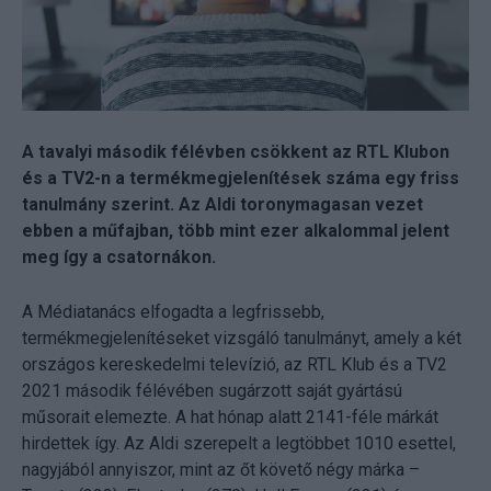
A tavalyi második félévben csökkent az RTL Klubon
és a TV2-n a termékmegjelenítések száma egy friss
tanulmány szerint. Az Aldi toronymagasan vezet
ebben a műfajban, több mint ezer alkalommal jelent
meg így a csatornákon.
A Médiatanács elfogadta a legfrissebb,
termékmegjelenítéseket vizsgáló tanulmányt, amely a két
országos kereskedelmi televízió, az RTL Klub és a TV2
2021 második félévében sugárzott saját gyártású
műsorait elemezte. A hat hónap alatt 2141-féle márkát
hirdettek így. Az Aldi szerepelt a legtöbbet 1010 esettel,
nagyjából annyiszor, mint az őt követő négy márka –