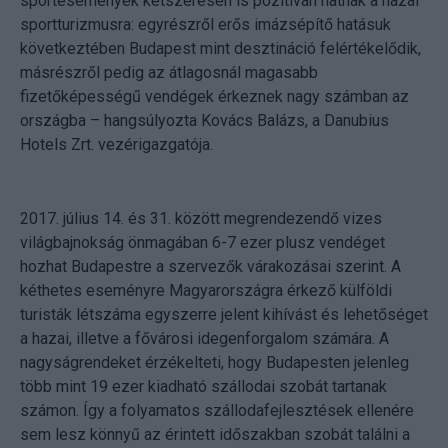
sportesemények kétszeresen is pozitívan hatnak a hazai
sportturizmusra: egyrészről erős imázsépítő hatásuk
következtében Budapest mint desztináció felértékelődik,
másrészről pedig az átlagosnál magasabb
fizetőképességű vendégek érkeznek nagy számban az
országba – hangsúlyozta Kovács Balázs, a Danubius
Hotels Zrt. vezérigazgatója.
2017. július 14. és 31. között megrendezendő vizes
világbajnokság önmagában 6-7 ezer plusz vendéget
hozhat Budapestre a szervezők várakozásai szerint. A
kéthetes eseményre Magyarországra érkező külföldi
turisták létszáma egyszerre jelent kihívást és lehetőséget
a hazai, illetve a fővárosi idegenforgalom számára. A
nagyságrendeket érzékelteti, hogy Budapesten jelenleg
több mint 19 ezer kiadható szállodai szobát tartanak
számon. Így a folyamatos szállodafejlesztések ellenére
sem lesz könnyű az érintett időszakban szobát találni a