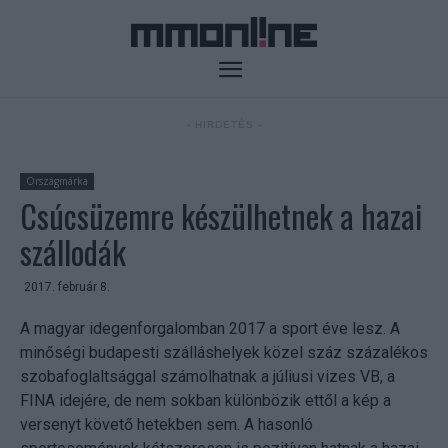
- HIRDETÉS -
Országmárka
Csúcsüzemre készülhetnek a hazai
szállodák
2017. február 8.
A magyar idegenforgalomban 2017 a sport éve lesz. A
minőségi budapesti szálláshelyek közel száz százalékos
szobafoglaltsággal számolhatnak a júliusi vizes VB, a
FINA idejére, de nem sokban különbözik ettől a kép a
versenyt követő hetekben sem. A hasonló