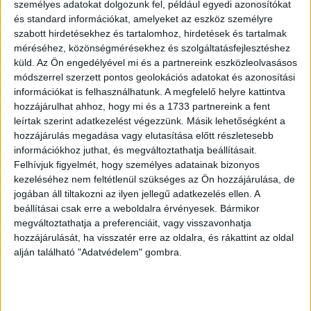
személyes adatokat dolgozunk fel, például egyedi azonosítókat
„A kihasználtsági rátánkat persze szeretnénk még egy-
és standard információkat, amelyeket az eszköz személyre
két százalékkal feljebb tornázni, de ennél fontosabb, hogy
szabott hirdetésekhez és tartalomhoz, hirdetések és tartalmak
a nagy sportesemények hagyományosan a magasabb
méréséhez, közönségmérésekhez és szolgáltatásfejlesztéshez
fizetőképességű vendégeket vonzzák. Erre alapozva a
küld.
Az Ön engedélyével mi és a partnereink eszközleolvasásos
módszerrel szerzett pontos geolokációs adatokat és azonosítási
nyári szezon akár 25 százalékos növekedést is hozhat az
információkat is felhasználhatunk. A megfelelő helyre kattintva
árbevételünkben” – hangsúlyozta Kovács Balázs.
hozzájárulhat ahhoz, hogy mi és a 1733 partnereink a fent
leírtak szerint adatkezelést végezzünk. Másik lehetőségként a
A rendkívüli vendégszámot valószínűsíti az is, hogy a
hozzájárulás megadása vagy elutasítása előtt részletesebb
vizes VB megrendezése időben egybe fog esni a Forma-
információkhoz juthat, és megváltoztathatja beállításait.
1 autóversennyel, miközben a július egyébként is a
Felhívjuk figyelmét, hogy személyes adatainak bizonyos
turisztikai főszezon közepének számít.
kezeléséhez nem feltétlenül szükséges az Ön hozzájárulása, de
jogában áll tiltakozni az ilyen jellegű adatkezelés ellen. A
beállításai csak erre a weboldalra érvényesek. Bármikor
Elsőre talán nem tűnik szerencsésnek a két nagy
megváltoztathatja a preferenciáit, vagy visszavonhatja
esemény időpontjának egybecsúszása. Ugyanakkor nehéz
hozzájárulását, ha visszatér erre az oldalra, és rákattint az oldal
lett volna jobb ütemezést kialakítani. Ugyanis a vizes
alján található "Adatvédelem" gombra.
világbajnokság futamainak befejezését követően nem
sokkal kezdődik a FINA Masters (augusztus 7. és 21.
között), amire önmagában szintén mintegy 15 ezer