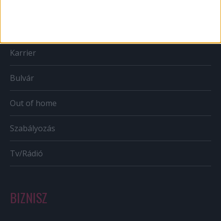
Web
Mobil
Karrier
Bulvár
Out of home
Szabályozás
Tv/Rádió
BIZNISZ