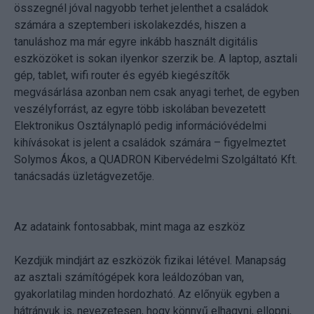
összegnél jóval nagyobb terhet jelenthet a családok
számára a szeptemberi iskolakezdés, hiszen a
tanuláshoz ma már egyre inkább használt digitális
eszközöket is sokan ilyenkor szerzik be. A laptop, asztali
gép, tablet, wifi router és egyéb kiegészítők
megvásárlása azonban nem csak anyagi terhet, de egyben
veszélyforrást, az egyre több iskolában bevezetett
Elektronikus Osztálynapló pedig információvédelmi
kihívásokat is jelent a családok számára – figyelmeztet
Solymos Ákos, a QUADRON Kibervédelmi Szolgáltató Kft.
tanácsadás üzletágvezetője.
Az adataink fontosabbak, mint maga az eszköz
Kezdjük mindjárt az eszközök fizikai létével. Manapság
az asztali számítógépek kora leáldozóban van,
gyakorlatilag minden hordozható. Az előnyük egyben a
hátrányuk is, nevezetesen, hogy könnyű elhagyni, ellopni,