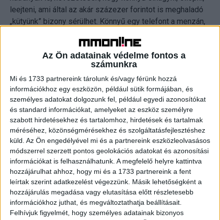
leejteni, ami által az akár százezer forintot is meghaladó
„kütyünk” bizony sérülhet. Könnyű egy telefont a menzán,
az iskolapadban vagy hazafelé a buszon felejteni, és
mindegyik remek célpont a tolvajoknak.
Az Ön adatainak védelme fontos a
számunkra
Azonban amíg egy laptop vagy egy telefon elvesztése
Mi és 1733 partnereink tárolunk és/vagy férünk hozzá
komoly veszteség lehet, sokkal nagyobb kár, ha azt
információkhoz egy eszközön, például sütik formájában, és
veszítjük el, ami rajta van: az adatainkat, emlékeinket. Ezek
személyes adatokat dolgozunk fel, például egyedi azonosítókat
védelmének első és legfontosabb szabálya, hogy
és standard információkat, amelyeket az eszköz személyre
valamilyen kódot használjunk – legyen az PIN, ujjlenyomat
szabott hirdetésekhez és tartalomhoz, hirdetések és tartalmak
vagy jelkód – amit más nem ismer. Ez különösen fontos,
méréséhez, közönségmérésekhez és szolgáltatásfejlesztéshez
mivel egy kód csak addig véd, ameddig más nem ismeri –
küld.
Az Ön engedélyével mi és a partnereink eszközleolvasásos
hívja fel a figyelmet Solymos Ákos, a QUADRON
módszerrel szerzett pontos geolokációs adatokat és azonosítási
információkat is felhasználhatunk. A megfelelő helyre kattintva
Kibervédelmi Szolgáltató Kft. szakértője.
hozzájárulhat ahhoz, hogy mi és a 1733 partnereink a fent
leírtak szerint adatkezelést végezzünk. Másik lehetőségként a
Az adatainkat sajnos nem csak a fizikai lopástól kell
hozzájárulás megadása vagy elutasítása előtt részletesebb
védeni, hanem számos olyan rosszindulatú program ellen
információkhoz juthat, és megváltoztathatja beállításait.
is, ami mind telefonon, mind a számítógépen keresztül
Felhívjuk figyelmét, hogy személyes adatainak bizonyos