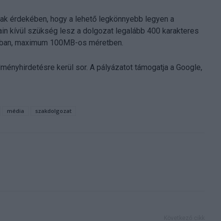
nnak érdekében, hogy a lehető legkönnyebb legyen a
ain kívül szükség lesz a dolgozat legalább 400 karakteres
tumban, maximum 100MB-os méretben.
ményhirdetésre kerül sor. A pályázatot támogatja a Google,
média
szakdolgozat
Következő cikk