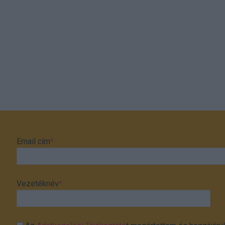
Email cím
*
Vezetéknév
*