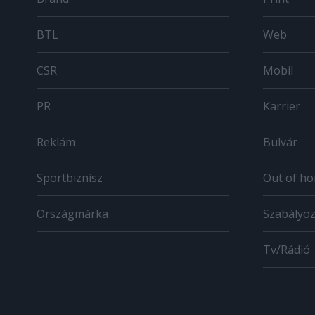
BTL
Web
CSR
Mobil
PR
Karrier
Reklám
Bulvár
Sportbiznisz
Out of h
Országmárka
Szabályo
Tv/Rádió