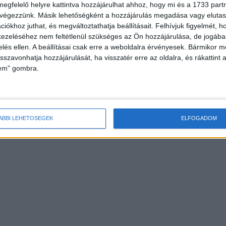
megfelelő helyre kattintva hozzájárulhat ahhoz, hogy mi és a 1733 partne
 végezzünk. Másik lehetőségként a hozzájárulás megadása vagy elutasí
iókhoz juthat, és megváltoztathatja beállításait.
Felhívjuk figyelmét, 
ezeléséhez nem feltétlenül szükséges az Ön hozzájárulása, de jogában 
zelés ellen. A beállításai csak erre a weboldalra érvényesek. Bármikor m
isszavonhatja hozzájárulását, ha visszatér erre az oldalra, és rákattint a
lem" gombra.
ÁBBI LEHETŐSÉGEK
ELFOGADOM