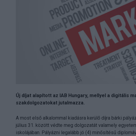
Új díjat alapított az IAB Hungary, mellyel a digitális
szakdolgozatokat jutalmazza.
A most első alkalommal kiadásra kerülő díjra bárki pályáz
július 31. között védte meg dolgozatát valamely egyetem
iskolájában. Pályázni legalább jó (4) minősítésű diplomáva