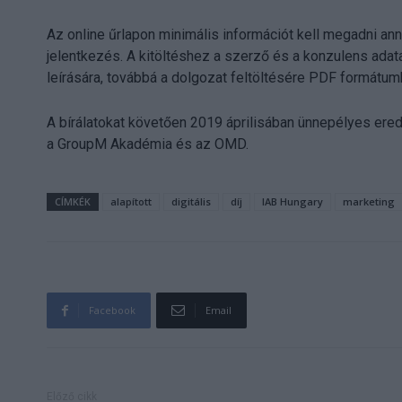
Az online űrlapon minimális információt kell megadni a
jelentkezés. A kitöltéshez a szerző és a konzulens adat
leírására, továbbá a dolgozat feltöltésére PDF formá
A bírálatokat követően 2019 áprilisában ünnepélyes ered
a GroupM Akadémia és az OMD.
CÍMKÉK
alapított
digitális
díj
IAB Hungary
marketing
Facebook
Email
Előző cikk