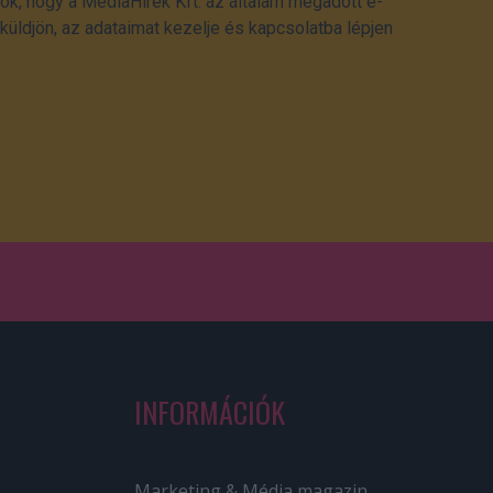
ok, hogy a MédiaHírek Kft. az általam megadott e-
üldjön, az adataimat kezelje és kapcsolatba lépjen
INFORMÁCIÓK
Marketing & Média magazin