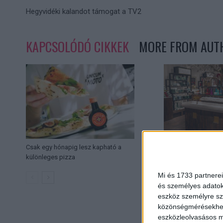
Hegyvidéki kalandot támogat a TV2
KAPCSOLÓDÓ CIKKEK
MORE FROM AUT
Csak egy hónapig lesz kapható a
Új márkabolt nyílik 
különleges pizza
Mi és 1733 partnerei
és személyes adatoka
eszköz személyre sz
közönségmérésekhez 
eszközleolvasásos mó