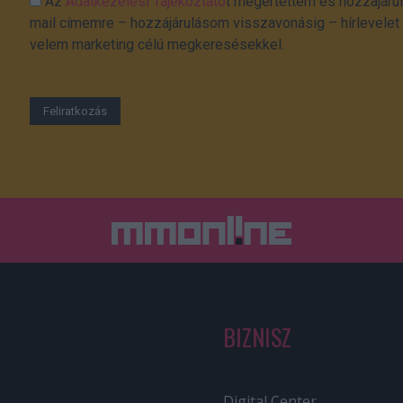
Az
Adatkezelési Tájékoztató
t megértettem és hozzájárul
mail címemre – hozzájárulásom visszavonásig – hírlevelet k
velem marketing célú megkeresésekkel.
BIZNISZ
Digital Center