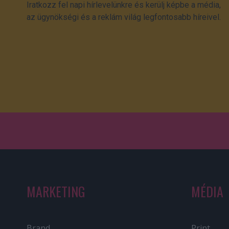
Iratkozz fel napi hírlevelünkre és kerülj képbe a média,
az ügynökségi és a reklám világ legfontosabb híreivel.
MARKETING
MÉDIA
Brand
Print