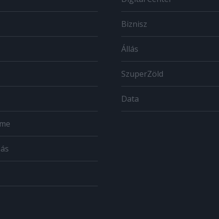
Biznisz
Állás
SzuperZöld
Data
ome
zás