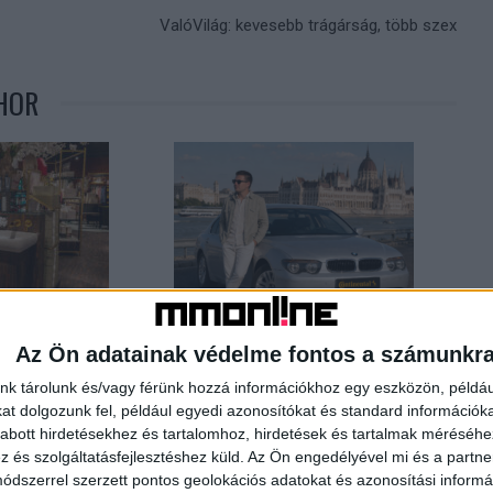
ValóVilág: kevesebb trágárság, több szex
HOR
az Etele Plázában
Különleges expedícióra indul a magyar
vlogger
Az Ön adatainak védelme fontos a számunkr
nk tárolunk és/vagy férünk hozzá információkhoz egy eszközön, példáu
t dolgozunk fel, például egyedi azonosítókat és standard információk
abott hirdetésekhez és tartalomhoz, hirdetések és tartalmak méréséhe
és szolgáltatásfejlesztéshez küld.
Az Ön engedélyével mi és a partne
dszerrel szerzett pontos geolokációs adatokat és azonosítási informác