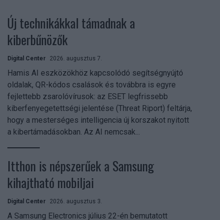
Új technikákkal támadnak a
kiberbűnözők
Digital Center
2026. augusztus 7.
Hamis AI eszközökhöz kapcsolódó segítségnyújtó
oldalak, QR-kódos csalások és továbbra is egyre
fejlettebb zsarolóvírusok: az ESET legfrissebb
kiberfenyegetettségi jelentése (Threat Riport) feltárja,
hogy a mesterséges intelligencia új korszakot nyitott
a kibertámadásokban. Az AI nemcsak...
Itthon is népszerűek a Samsung
kihajtható mobiljai
Digital Center
2026. augusztus 3.
A Samsung Electronics július 22-én bemutatott