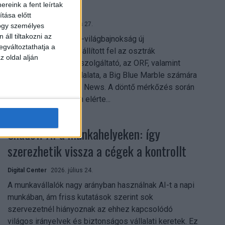
mindent vitt
reink a fent leírtak
tása előtt
Digital Center
2026. július 27.
hogy személyes
áll tiltakozni az
A 2026-os labdarúgó-világbajnokság új
egváltoztathatja a
streamingrekordokat állított fel az osztrák
z oldal alján
közszolgálati műsorszolgáltató, az ORF, valamint
technológiai leányvállalata, a Big Blue Marble számára
– írja a Broadband TV News. A döntő mérkőzés során
az átlagos nézőszám elérte...
Shadow AI a munkahelyeken: így
szerezhetik vissza a cégek a kontrollt
Digital Center
2026. július 24.
A munkavállalók nagy arányban használnak AI-t a napi
munkában, ám friss kutatások szerint sok
szervezetnél hiányoznak az ehhez kapcsolódó
világos irányelvek és biztonságos vállalati keretek. Ez