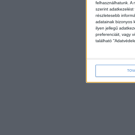
felhasználhatunk. A 
szerint adatkezelést
részletesebb informác
adatainak bizonyos k
ilyen jellegű adatke
preferenciáit, vagy v
található "Adatvéde
TOV