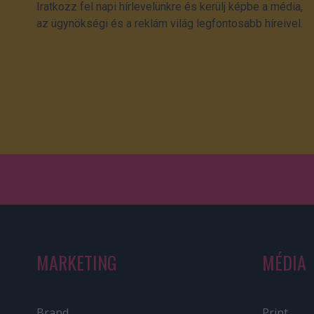
Iratkozz fel napi hírlevelünkre és kerülj képbe a média,
az ügynökségi és a reklám világ legfontosabb híreivel.
MARKETING
MÉDIA
Brand
Print