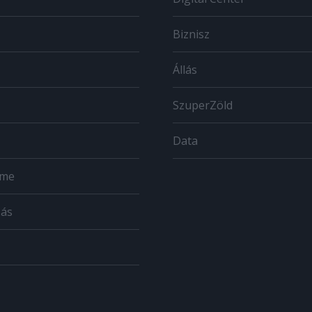
Biznisz
Állás
SzuperZöld
Data
ome
zás