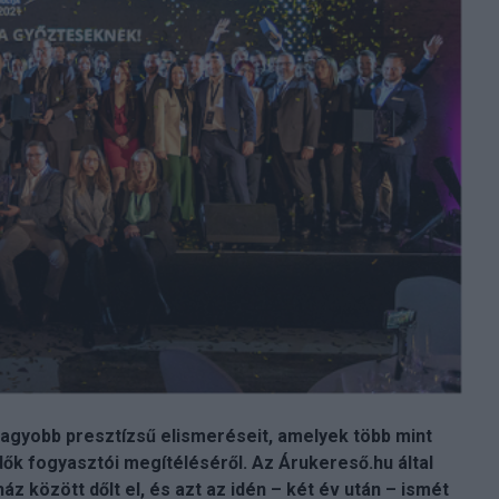
agyobb presztízsű elismeréseit, amelyek több mint
dők fogyasztói megítéléséről. Az Árukereső.hu által
 között dőlt el, és azt az idén – két év után – ismét