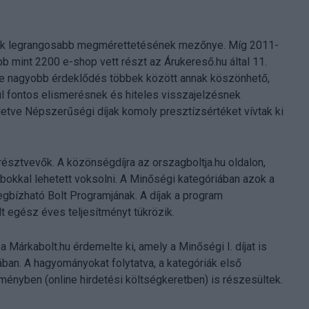
gyik legrangosabb megmérettetésének mezőnye. Míg 2011-
b mint 2200 e-shop vett részt az Árukereső.hu által 11.
re nagyobb érdeklődés többek között annak köszönhető,
ül fontos elismerésnek és hiteles visszajelzésnek
etve Népszerűségi díjak komoly presztízsértéket vívtak ki
résztvevők. A közönségdíjra az orszagboltja.hu oldalon,
okkal lehetett voksolni. A Minőségi kategóriában azok a
gbízható Bolt Programjának. A díjak a program
t egész éves teljesítményt tükrözik.
 Márkabolt.hu érdemelte ki, amely a Minőségi I. díjat is
ban. A hagyományokat folytatva, a kategóriák első
ményben (online hirdetési költségkeretben) is részesültek.