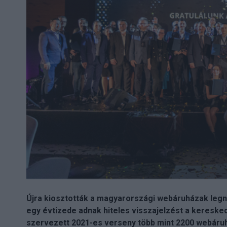
Újra kiosztották a magyarországi webáruházak legn
egy évtizede adnak hiteles visszajelzést a kereske
szervezett 2021-es verseny több mint 2200 webáruház