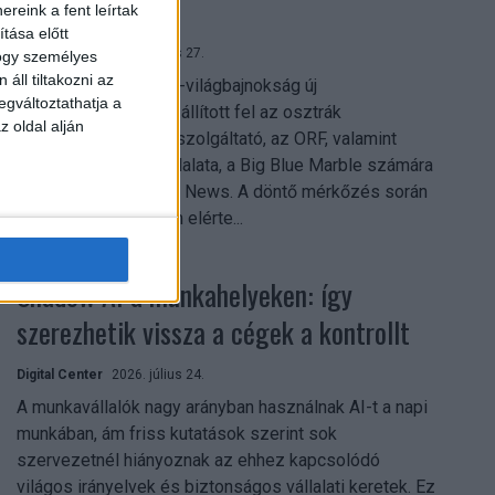
mindent vitt
reink a fent leírtak
tása előtt
Digital Center
2026. július 27.
hogy személyes
áll tiltakozni az
A 2026-os labdarúgó-világbajnokság új
egváltoztathatja a
streamingrekordokat állított fel az osztrák
z oldal alján
közszolgálati műsorszolgáltató, az ORF, valamint
technológiai leányvállalata, a Big Blue Marble számára
– írja a Broadband TV News. A döntő mérkőzés során
az átlagos nézőszám elérte...
Shadow AI a munkahelyeken: így
szerezhetik vissza a cégek a kontrollt
Digital Center
2026. július 24.
A munkavállalók nagy arányban használnak AI-t a napi
munkában, ám friss kutatások szerint sok
szervezetnél hiányoznak az ehhez kapcsolódó
világos irányelvek és biztonságos vállalati keretek. Ez