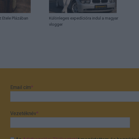
az Etele Plázában
Különleges expedícióra indul a magyar
vlogger
Email cím
*
Vezetéknév
*