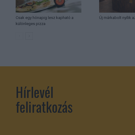
Csak egy hónapig lesz kapható a
Új márkabolt nyílik 
különleges pizza
Hírlevél
feliratkozás