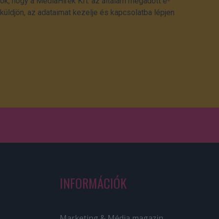
ok, hogy a MédiaHírek Kft. az általam megadott e-
üldjön, az adataimat kezelje és kapcsolatba lépjen
INFORMÁCIÓK
Marketing & Média magazin