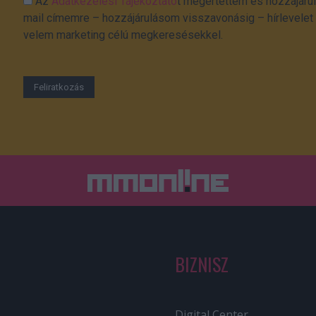
Az
Adatkezelési Tájékoztató
t megértettem és hozzájárul
mail címemre – hozzájárulásom visszavonásig – hírlevelet k
velem marketing célú megkeresésekkel.
BIZNISZ
Digital Center