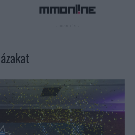
- HIRDETÉS -
házakat