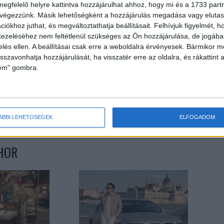
megfelelő helyre kattintva hozzájárulhat ahhoz, hogy mi és a 1733 partne
 végezzünk. Másik lehetőségként a hozzájárulás megadása vagy elutasí
iókhoz juthat, és megváltoztathatja beállításait.
Felhívjuk figyelmét, 
ezeléséhez nem feltétlenül szükséges az Ön hozzájárulása, de jogában 
zelés ellen. A beállításai csak erre a weboldalra érvényesek. Bármikor m
isszavonhatja hozzájárulását, ha visszatér erre az oldalra, és rákattint a
lem" gombra.
Következő cikk
Rengeteg sör fogyott karácsonykor
ÁBBI LEHETŐSÉGEK
ELFOGADOM
HOR