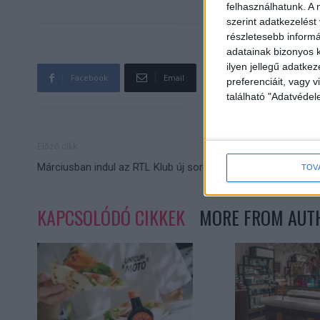
felhasználhatunk. A 
szerint adatkezelést
részletesebb informác
adatainak bizonyos k
ilyen jellegű adatke
Facebook
Email
preferenciáit, vagy v
található "Adatvéde
Előző cikk
Márciusban indul az RTL Klub új sorozata
TOV
KAPCSOLÓDÓ CIKKEK
MORE FROM AUT