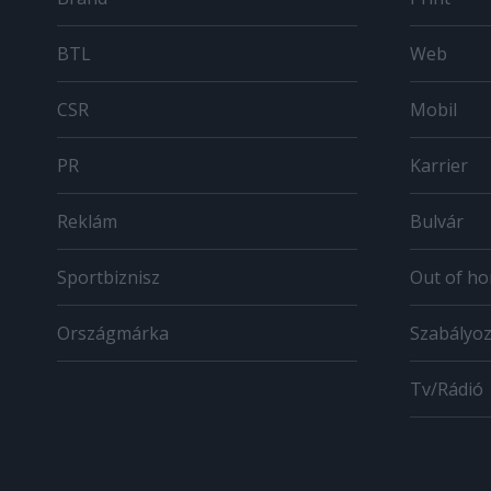
BTL
Web
CSR
Mobil
PR
Karrier
Reklám
Bulvár
Sportbiznisz
Out of h
Országmárka
Szabályo
Tv/Rádió