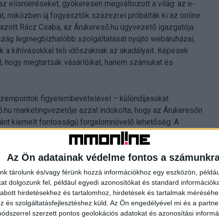
az elismeréseket, gyökeresen megváltozott a világ: az e-
, miközben új fogyasztók százezrei próbálták ki az online
lmazott Rácz Csaba, az Árukereső.hu ügyvezető igazgatója.
szág legmegbízhatóbb szolgáltatását nyújtó webáruházai,
k a kihívásokkal teli időszaknak az akadályait. Képesek
al, hogy megtartsák vásárlóikat, hanem számukat és
 szempontok figyelembevételével – különdíjasokat
ő.hu marketingvezetője azzal indokolta, hogy az Árukeresőn
ránt kiemelt fontosságú forgalomnövelő lehetőség. A
en leadott vásárlásukat, majd ezen visszajelzések
valy a legjobbnak a Marketworld.hu bizonyult, őt a Mall.hu
Az Ön adatainak védelme fontos a számunkr
nk tárolunk és/vagy férünk hozzá információkhoz egy eszközön, példáu
.hu weboldalon.
t dolgozunk fel, például egyedi azonosítókat és standard információk
abott hirdetésekhez és tartalomhoz, hirdetések és tartalmak méréséhe
és szolgáltatásfejlesztéshez küld.
Az Ön engedélyével mi és a partne
dszerrel szerzett pontos geolokációs adatokat és azonosítási informác