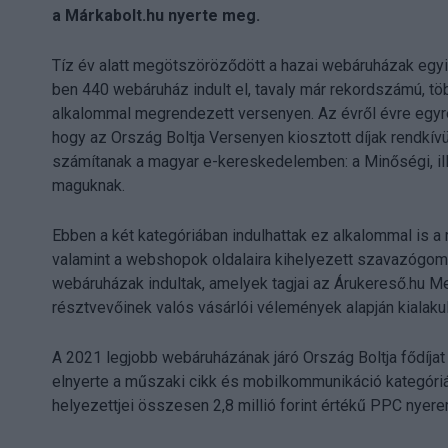
a Márkabolt.hu nyerte meg.
Tíz év alatt megötszöröződött a hazai webáruházak e
ben 440 webáruház indult el, tavaly már rekordszámú, töb
alkalommal megrendezett versenyen. Az évről évre egy
hogy az Ország Boltja Versenyen kiosztott díjak rendkív
számítanak a magyar e-kereskedelemben: a Minőségi, ill
maguknak.
Ebben a két kategóriában indulhattak ez alkalommal is a 
valamint a webshopok oldalaira kihelyezett szavazógomb
webáruházak indultak, amelyek tagjai az Árukereső.hu Me
résztvevőinek valós vásárlói vélemények alapján kialakul
A 2021 legjobb webáruházának járó Ország Boltja fődíjat a
elnyerte a műszaki cikk és mobilkommunikáció kategóriá
helyezettjei összesen 2,8 millió forint értékű PPC nyere