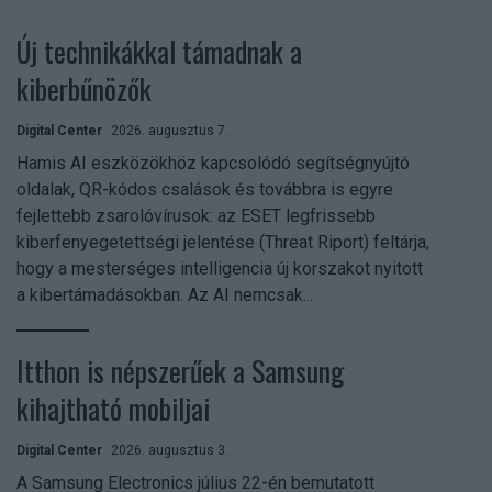
Új technikákkal támadnak a
kiberbűnözők
Digital Center
2026. augusztus 7.
Hamis AI eszközökhöz kapcsolódó segítségnyújtó
oldalak, QR-kódos csalások és továbbra is egyre
fejlettebb zsarolóvírusok: az ESET legfrissebb
kiberfenyegetettségi jelentése (Threat Riport) feltárja,
hogy a mesterséges intelligencia új korszakot nyitott
a kibertámadásokban. Az AI nemcsak...
Itthon is népszerűek a Samsung
kihajtható mobiljai
Digital Center
2026. augusztus 3.
A Samsung Electronics július 22-én bemutatott