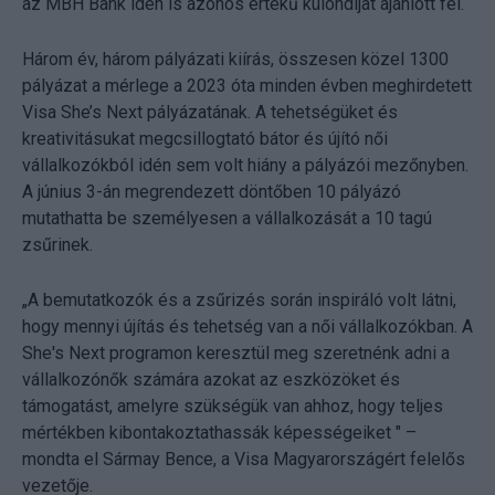
az MBH Bank idén is azonos értékű különdíjat ajánlott fel.
Három év, három pályázati kiírás, összesen közel 1300
pályázat a mérlege a 2023 óta minden évben meghirdetett
Visa She’s Next pályázatának. A tehetségüket és
kreativitásukat megcsillogtató bátor és újító női
vállalkozókból idén sem volt hiány a pályázói mezőnyben.
A június 3-án megrendezett döntőben 10 pályázó
mutathatta be személyesen a vállalkozását a 10 tagú
zsűrinek.
„A bemutatkozók és a zsűrizés során inspiráló volt látni,
hogy mennyi újítás és tehetség van a női vállalkozókban. A
She's Next programon keresztül meg szeretnénk adni a
vállalkozónők számára azokat az eszközöket és
támogatást, amelyre szükségük van ahhoz, hogy teljes
mértékben kibontakoztathassák képességeiket " –
mondta el Sármay Bence, a Visa Magyarországért felelős
vezetője.