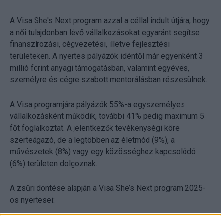
A Visa She's Next program azzal a céllal indult útjára, hogy
a női tulajdonban lévő vállalkozásokat egyaránt segítse
finanszírozási, cégvezetési, illetve fejlesztési
területeken. A nyertes pályázók idéntől már egyenként 3
millió forint anyagi támogatásban, valamint egyéves,
személyre és cégre szabott mentorálásban részesülnek.
A Visa programjára pályázók 55%-a egyszemélyes
vállalkozásként működik, további 41% pedig maximum 5
főt foglalkoztat. A jelentkezők tevékenységi köre
szerteágazó, de a legtöbben az életmód (9%), a
művészetek (8%) vagy egy közösséghez kapcsolódó
(6%) területen dolgoznak.
A zsűri döntése alapján a Visa She’s Next program 2025-
ös nyertesei: