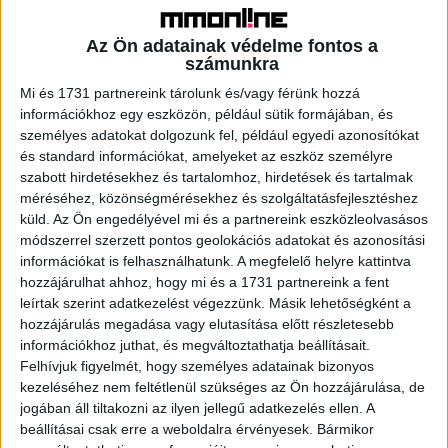
A Duna Dog Center állatok bevonásával szervez
diagnosztikai, fejlesztő és képzési programokat egy
Az Ön adatainak védelme fontos a
befogadóbb oktatási és nevelési környezetért. A
számunkra
támogatást Czibere Cecília ötletgazda akkreditált
Mi és 1731 partnereink tárolunk és/vagy férünk hozzá
pedagógusképzési programjaik kidolgozására, valamint
információkhoz egy eszközön, például sütik formájában, és
speciális diagnosztikai eszközök beszerzésére fordítja
személyes adatokat dolgozunk fel, például egyedi azonosítókat
majd, a gyerekek, családok és pedagógusok támogatását
és standard információkat, amelyeket az eszköz személyre
szolgáló programjaik rendszerszintű fejlesztésével.
szabott hirdetésekhez és tartalomhoz, hirdetések és tartalmak
méréséhez, közönségmérésekhez és szolgáltatásfejlesztéshez
küld.
Az Ön engedélyével mi és a partnereink eszközleolvasásos
A Matekmentor Töreky Szilvia a matematika tantárgyhoz
módszerrel szerzett pontos geolokációs adatokat és azonosítási
köthető, most induló programjával a szorongással küzdő
információkat is felhasználhatunk. A megfelelő helyre kattintva
gyermekeknek segít az oldódásban, a matematikai
hozzájárulhat ahhoz, hogy mi és a 1731 partnereink a fent
gondolkodás folyamatát is oktató mentorált kurzus keretei
leírtak szerint adatkezelést végezzünk. Másik lehetőségként a
közt. A támogatásból segítségnyújtó programját
hozzájárulás megadása vagy elutasítása előtt részletesebb
tökéletesíti, marketing célokra fordít, valamint a
információkhoz juthat, és megváltoztathatja beállításait.
Felhívjuk figyelmét, hogy személyes adatainak bizonyos
mentorálási folyamattal szeretné fejleszteni vállalkozási,
kezeléséhez nem feltétlenül szükséges az Ön hozzájárulása, de
menedzseri képességeit.
jogában áll tiltakozni az ilyen jellegű adatkezelés ellen. A
beállításai csak erre a weboldalra érvényesek. Bármikor
A ComFit Europe gyógyszerek mellékhatásainak