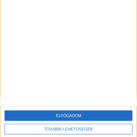
Zenés gasztroműsor indul a Sláger TV-n
Egész évben keresik a diákmunkásokat
ELFOGADOM
CÍMKÉK
női vállalkozások
Visa She's Next
TOVÁBBI LEHETŐSÉGEK