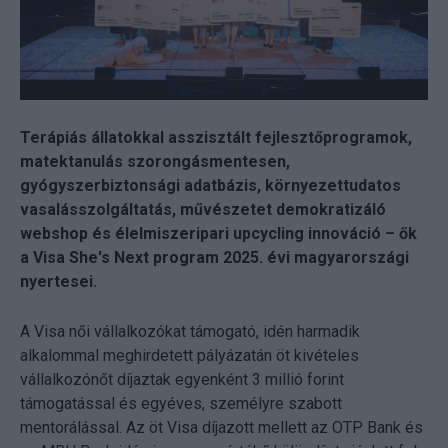
Terápiás állatokkal asszisztált fejlesztőprogramok,
matektanulás szorongásmentesen,
gyógyszerbiztonsági adatbázis, környezettudatos
vasalásszolgáltatás, művészetet demokratizáló
webshop és élelmiszeripari upcycling innováció – ők
a Visa She's Next program 2025. évi magyarországi
nyertesei.
A Visa női vállalkozókat támogató, idén harmadik
alkalommal meghirdetett pályázatán öt kivételes
vállalkozónőt díjaztak egyenként 3 millió forint
támogatással és egyéves, személyre szabott
mentorálással. Az öt Visa díjazott mellett az OTP Bank és