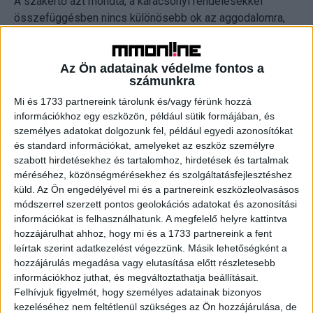
A szakértő azt mondta, a karácsonyi rendelésekkel
összefüggésben nincs különösebb ok az aggodalomra,
mert az online kereskedelmi logisztika egy dinamikusan
fejlődő területe a szegmensnek, amibe az elmúlt években
a szállítócégek komoly összegeket invesztáltak.
Az Ön adatainak védelme fontos a
számunkra
Hozzátette ugyanakkor, az év végi hajrában a kapacitások
a kereslet növekedése miatt nagyon beszűkülhetnek, amit
Mi és 1733 partnereink tárolunk és/vagy férünk hozzá
információkhoz egy eszközön, például sütik formájában, és
az emberek a pénztárcájukon is megérezhetnek.
személyes adatokat dolgozunk fel, például egyedi azonosítókat
és standard információkat, amelyeket az eszköz személyre
„A kiskereskedelmi szállítmányozás szezonális, az év
szabott hirdetésekhez és tartalomhoz, hirdetések és tartalmak
utolsó három hónapjára koncentrálódik, itt történik meg a
méréséhez, közönségmérésekhez és szolgáltatásfejlesztéshez
csomagküldések túlnyomó többsége. Az ugyanakkor
küld.
Az Ön engedélyével mi és a partnereink eszközleolvasásos
egyáltalán nem mindegy, milyen hálózatot vesz igénybe a
módszerrel szerzett pontos geolokációs adatokat és azonosítási
információkat is felhasználhatunk. A megfelelő helyre kattintva
megbízó. Mint minden más szolgáltatói területen, úgy a
hozzájárulhat ahhoz, hogy mi és a 1733 partnereink a fent
szállítmányozásban is más-más ár- és szolgáltatási
leírtak szerint adatkezelést végezzünk. Másik lehetőségként a
szintet nyújtanak a cégek, aminek komoly hozzáadott
hozzájárulás megadása vagy elutasítása előtt részletesebb
értéke is tud lenni” – magyarázta.
információkhoz juthat, és megváltoztathatja beállításait.
Felhívjuk figyelmét, hogy személyes adatainak bizonyos
Hannya Ernesto szerint a magyarok alapvetően
kezeléséhez nem feltétlenül szükséges az Ön hozzájárulása, de