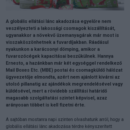
A globális ellátási lánc akadozása egyelőre nem
veszélyezteti a lakossági csomagok kiszállítását,
ugyanakkor a növekvő üzemanyagárak már most is
visszaköszönhetnek a fuvardíjakban. Ráadásul
nyakunkon a karácsonyi dömping, amikor a
fuvarozócégek kapacitásai beszűkülnek. Hannya
Ernesto, a hazánkban már két egységgel rendelkező
Mail Boxes Etc. (MBE) postai és csomagküldő hálózat
ügyvezetője elmondta, azért nem ajánlott kivárni az
utolsó pillanatig az ajándékok megrendelésével vagy
küldésével, mert a rövidebb szállítási határidő
magasabb szolgáltatási szintet képvisel, azaz
arányosan többet is kell fizetni érte.
A sajtóban mostanra napi szinten olvashatunk arról, hogy a
globális ellátási lánc akadozása térdre kényszerített