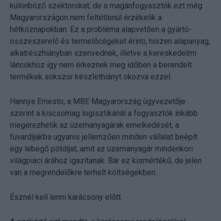
különböző szektorokat, de a magánfogyasztók ezt még
Magyarországon nem feltétlenül érzékelik a
hétköznapokban. Ez a probléma alapvetően a gyártó-
összeszerelő és termelőcégeket érinti, hiszen alapanyag,
alkatrészhiányban szenvednek, illetve a kereskedelmi
láncokhoz így nem érkeznek meg időben a berendelt
termékek sokszor készlethiányt okozva ezzel.
Hannya Ernesto, a MBE Magyarország ügyvezetője
szerint a kiscsomag logisztikánál a fogyasztók inkább
megérezhetik az üzemanyagárak emelkedését, a
fuvardíjakba ugyanis jellemzően minden vállalat beépít
egy lebegő pótdíjat, amit az üzemanyagár mindenkori
világpiaci árához igazítanak. Bár ez kismértékű, de jelen
van a megrendelőkre terhelt költségekben.
Észnél kell lenni karácsony előtt