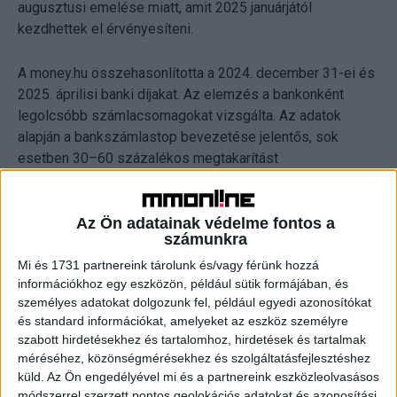
augusztusi emelése miatt, amit 2025 januárjától
kezdhettek el érvényesíteni.
A money.hu összehasonlította a 2024. december 31-ei és
2025. áprilisi banki díjakat. Az elemzés a bankonként
legolcsóbb számlacsomagokat vizsgálta. Az adatok
alapján a bankszámlastop bevezetése jelentős, sok
esetben 30–60 százalékos megtakarítást
eredményezhetne az ügyfelek számára.
Az Ön adatainak védelme fontos a
Példák banki díjcsökkenésekre átutalás esetén (1
számunkra
millió Ft átutalása bankon kívül):
Mi és 1731 partnereink tárolunk és/vagy férünk hozzá
információkhoz egy eszközön, például sütik formájában, és
Gránit Bajnok: -60% (2500 Ft helyett 1000 Ft)
személyes adatokat dolgozunk fel, például egyedi azonosítókat
és standard információkat, amelyeket az eszköz személyre
OTP Smart: -43%
szabott hirdetésekhez és tartalomhoz, hirdetések és tartalmak
méréséhez, közönségmérésekhez és szolgáltatásfejlesztéshez
küld.
Az Ön engedélyével mi és a partnereink eszközleolvasásos
K&H minimum plusz: -33%
módszerrel szerzett pontos geolokációs adatokat és azonosítási