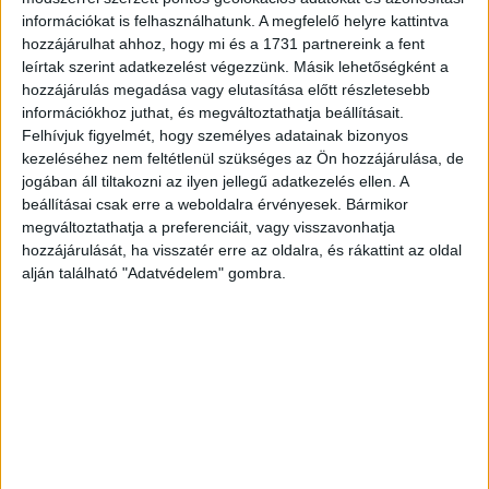
információkat is felhasználhatunk. A megfelelő helyre kattintva
Erste George: -30%
hozzájárulhat ahhoz, hogy mi és a 1731 partnereink a fent
leírtak szerint adatkezelést végezzünk. Másik lehetőségként a
MBH Kedvezmény Plusz: -29%
hozzájárulás megadása vagy elutasítása előtt részletesebb
információkhoz juthat, és megváltoztathatja beállításait.
Felhívjuk figyelmét, hogy személyes adatainak bizonyos
CIB ECO: -23%
kezeléséhez nem feltétlenül szükséges az Ön hozzájárulása, de
jogában áll tiltakozni az ilyen jellegű adatkezelés ellen. A
MagNet Diamond: -20%
beállításai csak erre a weboldalra érvényesek. Bármikor
megváltoztathatja a preferenciáit, vagy visszavonhatja
Készpénzfelvételi költségek csökkenése (300.000 Ft
hozzájárulását, ha visszatér erre az oldalra, és rákattint az oldal
alján található "Adatvédelem" gombra.
saját ATM-ből):
CIB ECO: -37%
K&H minimum plusz: -33%
Gránit Bajnok: -25%