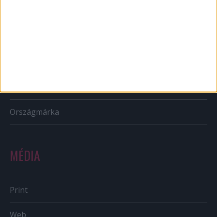
CSR
PR
Reklám
Sportbiznisz
Országmárka
MÉDIA
Print
Web