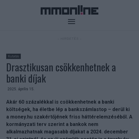
- HIRDETÉS -
Kutatás
Drasztikusan csökkenhetnek a
banki díjak
2025. április 15.
Akár 60 százalékkal is csökkenhetnek a banki
költségek, ha életbe lép a bankszámlastop – derül ki
a money.hu szakértőjének friss háttérelemzéséből. A
kormányzati terv szerint a bankok nem
alkalmazhatnak magasabb díjakat a 2024. december