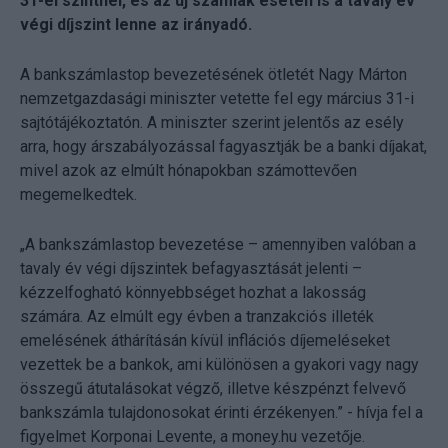
31-ei szintnél, és az új számlák esetén is a tavaly év
végi díjszint lenne az irányadó.
A bankszámlastop bevezetésének ötletét Nagy Márton
nemzetgazdasági miniszter vetette fel egy március 31-i
sajtótájékoztatón. A miniszter szerint jelentős az esély
arra, hogy árszabályozással fagyasztják be a banki díjakat,
mivel azok az elmúlt hónapokban számottevően
megemelkedtek.
„A bankszámlastop bevezetése – amennyiben valóban a
tavaly év végi díjszintek befagyasztását jelenti –
kézzelfogható könnyebbséget hozhat a lakosság
számára. Az elmúlt egy évben a tranzakciós illeték
emelésének áthárításán kívül inflációs díjemeléseket
vezettek be a bankok, ami különösen a gyakori vagy nagy
összegű átutalásokat végző, illetve készpénzt felvevő
bankszámla tulajdonosokat érinti érzékenyen.” - hívja fel a
figyelmet Korponai Levente, a money.hu vezetője.