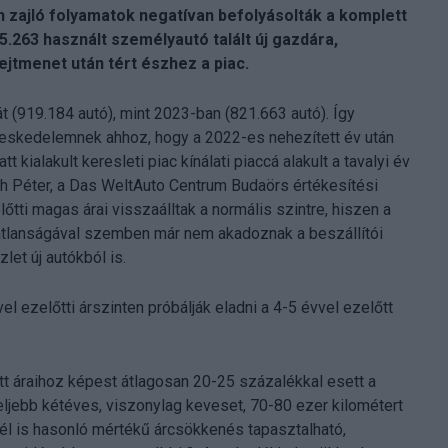
en zajló folyamatok negatívan befolyásolták a komplett
.263 használt személyautó talált új gazdára,
ejtmenet után tért észhez a piac.
t (919.184 autó), mint 2023-ban (821.663 autó). Így
ereskedelemnek ahhoz, hogy a 2022-es nehezített év után
t kialakult keresleti piac kínálati piaccá alakult a tavalyi év
th Péter, a Das WeltAuto Centrum Budaörs értékesítési
lőtti magas árai visszaálltak a normális szintre, hiszen a
tatlanságával szemben már nem akadoznak a beszállítói
et új autókból is.
l ezelőtti árszinten próbálják eladni a 4-5 évvel ezelőtt
t áraihoz képest átlagosan 20-25 százalékkal esett a
gfeljebb kétéves, viszonylag keveset, 70-80 ezer kilométert
nél is hasonló mértékű árcsökkenés tapasztalható,