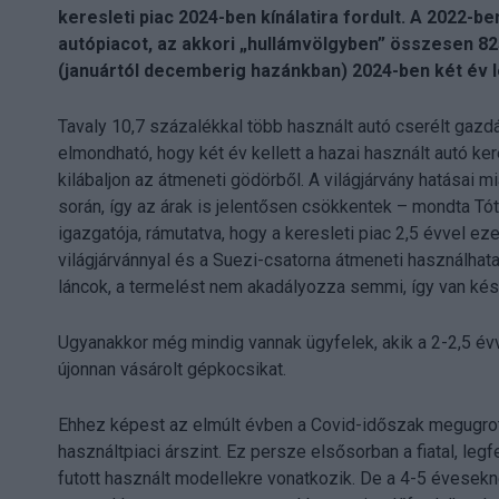
keresleti piac 2024-ben kínálatira fordult. A 2022-b
autópiacot, az akkori „hullámvölgyben” összesen 825
(januártól decemberig hazánkban) 2024-ben két év l
Tavaly 10,7 százalékkal több használt autó cserélt gazdá
elmondható, hogy két év kellett a hazai használt autó k
kilábaljon az átmeneti gödörből. A világjárvány hatásai miat
során, így az árak is jelentősen csökkentek – mondta Tó
igazgatója, rámutatva, hogy a keresleti piac 2,5 évvel eze
világjárvánnyal és a Suezi-csatorna átmeneti használha
láncok, a termelést nem akadályozza semmi, így van készl
Ugyanakkor még mindig vannak ügyfelek, akik a 2-2,5 évve
újonnan vásárolt gépkocsikat.
Ehhez képest az elmúlt évben a Covid-időszak megugrot
használtpiaci árszint. Ez persze elsősorban a fiatal, le
futott használt modellekre vonatkozik. De a 4-5 évesek