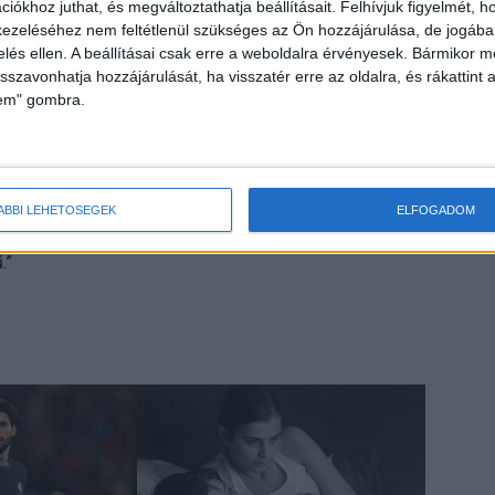
iókhoz juthat, és megváltoztathatja beállításait.
Felhívjuk figyelmét, 
osai pedig elesnek egy sor kedvezménytől.
ezeléséhez nem feltétlenül szükséges az Ön hozzájárulása, de jogában 
zelés ellen. A beállításai csak erre a weboldalra érvényesek. Bármikor m
a a Das WeltAuto Centrum, értékesítési igazgatója,
isszavonhatja hozzájárulását, ha visszatér erre az oldalra, és rákattint a
lem" gombra.
 jelennek meg a piacon és iszonyatos árversenyre
ÁBBI LEHETŐSÉGEK
ELFOGADOM
n is, és ez az alternatív hajtásokra – e-autó, full hibrid,
.”