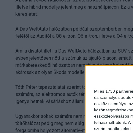
illetve hibrid modellje jelent meg a használtpiacon. Ez 
keresletet.
A Das WeltAuto hálózatban például szeptemberben megj
felétől az Auditól a Q8 e-tron, Q6 e-tron, illetve a Q4 e-t
Ami a divatot illeti: a Das WeltAuto hálózatban az SUV 
évben jelentősen nőtt a számuk az újautó-piacon, emiatt 
márkakereskedői hálózatban nem ritka és igen kelendő a 
akárcsak az olyan Škoda modellek, mint a Kamiq, a Karoq
Tóth Péter tapasztalatai szerint továbbra is a belsőégé
Mi és 1733 partnerei
számára, az elektromos autók térnyerése lelassult an
és személyes adatoka
igényelhetnek vásárláshoz állami támogatást. Ugyanez a
eszköz személyre sz
közönségmérésekhez 
Ugyanakkor sokak számára nem megoldható az elektromos
eszközleolvasásos mó
felhasználhatunk. A 
töltőhálózat pedig még nem elég kiterjedt. Emellett az is
szerint adatkezelést
forgalomba helyezett alternatív-meghajtású gépkocsik k