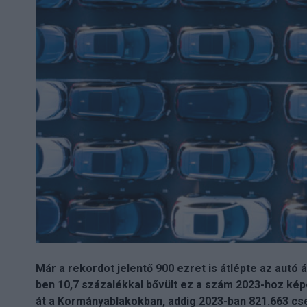
Már a rekordot jelentő 900 ezret is átlépte az autó 
ben 10,7 százalékkal bővült ez a szám 2023-hoz ké
át a Kormányablakokban, addig 2023-ban 821.663 cse