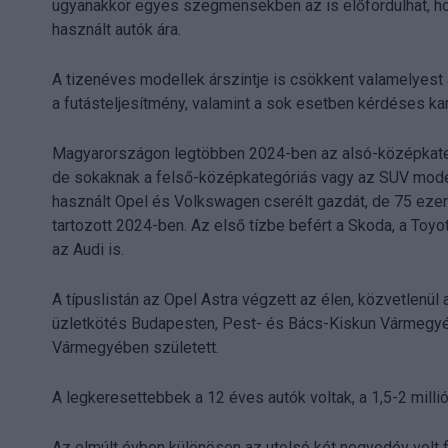
ugyanakkor egyes szegmensekben az is előfordulhat, ho
használt autók ára.
A tizenéves modellek árszintje is csökkent valamelyest 
a futásteljesítmény, valamint a sok esetben kérdéses ka
Magyarországon legtöbben 2024-ben az alsó-középkategór
de sokaknak a felső-középkategóriás vagy az SUV mode
használt Opel és Volkswagen cserélt gazdát, de 75 ezer
tartozott 2024-ben. Az első tízbe befért a Skoda, a To
az Audi is.
A típuslistán az Opel Astra végzett az élen, közvetlenül 
üzletkötés Budapesten, Pest- és Bács-Kiskun Vármegyé
Vármegyében született.
A legkeresettebbek a 12 éves autók voltak, a 1,5-2 millió 
Az elmúlt évben különösen az utolsó két negyedév volt 