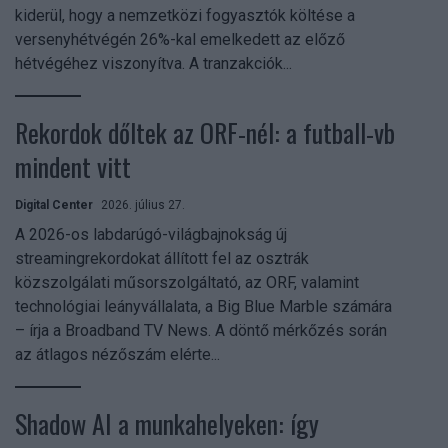
kiderül, hogy a nemzetközi fogyasztók költése a
versenyhétvégén 26%-kal emelkedett az előző
hétvégéhez viszonyítva. A tranzakciók...
Rekordok dőltek az ORF-nél: a futball-vb
mindent vitt
Digital Center
2026. július 27.
A 2026-os labdarúgó-világbajnokság új
streamingrekordokat állított fel az osztrák
közszolgálati műsorszolgáltató, az ORF, valamint
technológiai leányvállalata, a Big Blue Marble számára
– írja a Broadband TV News. A döntő mérkőzés során
az átlagos nézőszám elérte...
Shadow AI a munkahelyeken: így