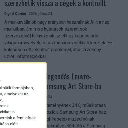
szerezhetik vissza a cégek a kontrollt
Digital Center
2026. július 24.
A munkavállalók nagy arányban használnak AI-t a napi
munkában, ám friss kutatások szerint sok
szervezetnél hiányoznak az ehhez kapcsolódó
világos irányelvek és biztonságos vállalati keretek. Ez
különösen ott jelenthet problémát, ahol érzékeny
üzleti információkkal...
Megérkezett a legendás Louvre-
a
gyűjtemény a Samsung Art Store-ba
l sütik formájában,
at, amelyeket az
Digital Center
2026. július 23.
z,
A párizsi Louvre gyűjteményének 34 új műalkotása
reink
most először csatlakozik a Samsung Art Store-hoz.
iókat is
reink a fent leírtak
Ezzel a világ egyik leghíresebb múzeumának
tása előtt
összesen már 51 remekműve elérhető a Samsung