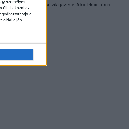
hogy személyes
Electronics platformján világszerte. A kollekció része
áll tiltakozni az
Leonardo...
egváltoztathatja a
z oldal alján