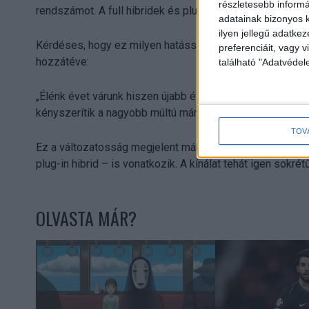
részletesebb informác
rendszámot. A full hibridek és plug-in hibridek tulajdon
adatainak bizonyos k
ilyen jellegű adatke
Kérdéses, hogy ez milyen hatással lesz a piacra – mondt
preferenciáit, vagy v
hozzátéve:
található "Adatvéde
„Élénk évet várunk hiszen újabb és újabb (kínai) márkák
kényszerítik a nagyobb múltú márkákat.
TOV
Ez a változatosság megjelent már a használt autók területé
plug-in hibrid – is vonatkozik. A kínálat tehát igen sokrétű
OLVASTA MÁR?