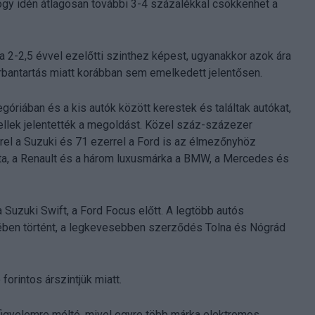
gy idén átlagosan további 3-4 százalékkal csökkenhet a
a 2-2,5 évvel ezelőtti szinthez képest, ugyanakkor azok ára
rbantartás miatt korábban sem emelkedett jelentősen.
iában és a kis autók között kerestek és találtak autókat,
llek jelentették a megoldást. Közel száz-százezer
rel a Suzuki és 71 ezerrel a Ford is az élmezőnyhöz
yota, a Renault és a három luxusmárka a BMW, a Mercedes és
a Suzuki Swift, a Ford Focus előtt. A legtöbb autós
ben történt, a legkevesebben szerződés Tolna és Nógrád
forintos árszintjük miatt.
figyelemre méltó, mivel egyre több márka elektromos,