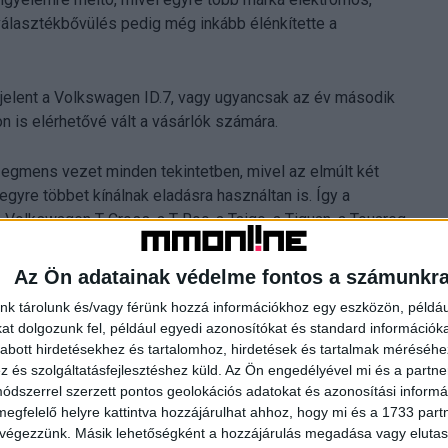
a választékbővülés pedig még inkább élénkítette a
elent a Volkswagen ID.7, vagy ugyancsak az év második
ron is elérhetővé vált a vásárlók számára.
szegmens vezet minden tekintetben, mivel az elmúlt két
egyre többet kínálnak eladásra használtan is. Így a
Volkswagen T-Cross, a T-Roc, a Taigo, a Tiguan, a Touareg,
 a Kodiaq, nem is beszélve a Cupra Formentorról.
Az Ön adatainak védelme fontos a számunkr
sű motorral rendelkező autók a legvonzóbbak a vásárlók
nk tárolunk és/vagy férünk hozzá információkhoz egy eszközön, példáu
nak következtében, hogy magánszemélyek nem
t dolgozunk fel, például egyedi azonosítókat és standard információk
 tendencia volt tapasztalható Németországban is.
abott hirdetésekhez és tartalomhoz, hirdetések és tartalmak méréséhe
és szolgáltatásfejlesztéshez küld.
Az Ön engedélyével mi és a partne
 autó munkahelyi vagy otthoni feltöltése, az országos
dszerrel szerzett pontos geolokációs adatokat és azonosítási informác
megfelelő helyre kattintva hozzájárulhat ahhoz, hogy mi és a 1733 partne
 befolyásolja a keresletet, hogy ősz óta az újonnan
 végezzünk. Másik lehetőségként a hozzájárulás megadása vagy elutasí
özül csak a teljesen elektromos autók kaphatnak zöld