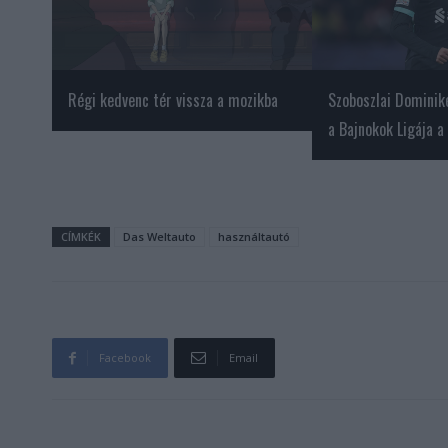
Régi kedvenc tér vissza a mozikba
Szoboszlai Dominik
a Bajnokok Ligája a
CÍMKÉK
Das Weltauto
használtautó
Facebook
Email