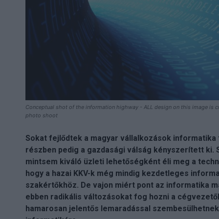
Conceptual shot of the information highway - ALL design on this image is cre
photo shoot
Sokat fejlődtek a magyar vállalkozások informatika
részben pedig a gazdasági válság kényszerített ki.
mintsem kiváló üzleti lehetőségként éli meg a techn
hogy a hazai KKV-k még mindig kezdetleges informa
szakértőkhöz. De vajon miért pont az informatika ma
ebben radikális változásokat fog hozni a cégvezetők
hamarosan jelentős lemaradással szembesülhetnek 