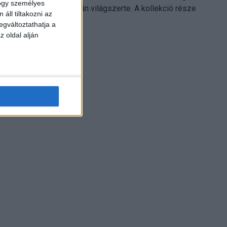
hogy személyes
Electronics platformján világszerte. A kollekció része
áll tiltakozni az
Leonardo...
egváltoztathatja a
z oldal alján