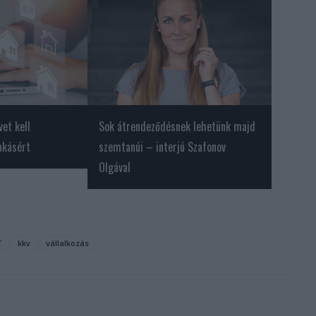
et kell
Sok átrendeződésnek lehetünk majd
akásért
szemtanúi – interjú Szafonov
Olgával
T
kkv
vállalkozás