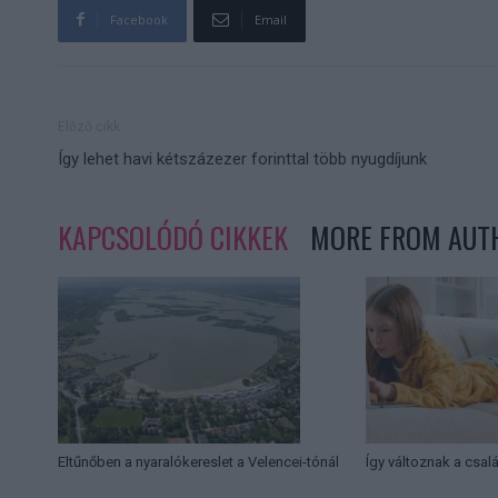
Facebook
Email
Előző cikk
Így lehet havi kétszázezer forinttal több nyugdíjunk
KAPCSOLÓDÓ CIKKEK
MORE FROM AUT
Eltűnőben a nyaralókereslet a Velencei-tónál
Így változnak a csal