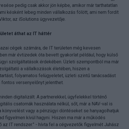
resése pedig csak akkor jön képbe, amikor már tarthatatlan
 ami késként lebeg minden vállalkozás fölött, ami nem fordít
Viktor, az iSolutions ügyvezetője.
letet áthat az IT háttér
azai cégek számára, de IT területen még kevesen
ben már évtizedek óta bevett gyakorlat például, hogy külső
ügyi szolgáltatások érdekében. Üzleti szempontból ma már
olgáltató a vállalkozások életében, hiszen a
artást, folyamatos felügyeletet, üzleti szintű tanácsadást
 fontos versenyelőnyt jelenthet.
nden digitalizált. A partnerekkel, ügyfelekkel történő
tális csatornák használata nélkül, sőt, már a NAV-val is
a könyvelést vagy a pénzügyi döntéseket se hanyagolhatjuk
bad figyelmen kívül hagyni. Hiszen ma már a működés
 az IT rendszer.” - hívta fel a cégvezetők figyelmét Juhász