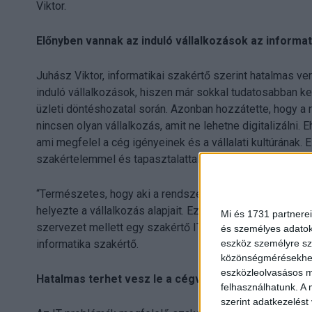
Viktor.
Előnyben vannak az induló vállalkozások az informat
Juhász Viktor, informatikai szakértő szerint hatalmas v
induló vállalkozások, hiszen már sokkal tudatosabban kez
üzleti döntéshozatal során. Azonban hozzátette, hogy a
nincsen olyan vállalkozás, amit ne lehetne digitalizálni. 
ami megfelel a cég igényeinek és a vállalati kultúrának. 
szakértelemmel és tapasztalattal rendelkező IT szolgált
“Természetes, hogy aki a rendszerváltás előtt, vagy a 9
helyezte a vállalkozás alapjait. Ez azonban mára megváltoz
Mi és 1731 partnerei
szervezet mellett egy szakértő IT szolgáltató, aki segíti 
és személyes adatoka
informatika szakértő.
eszköz személyre sz
közönségmérésekhez 
eszközleolvasásos mó
Hatalmas terhet vesz le a cégvezetők válláról a jó I
felhasználhatunk. A 
szerint adatkezelést