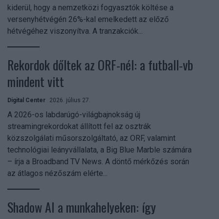
kiderül, hogy a nemzetközi fogyasztók költése a
versenyhétvégén 26%-kal emelkedett az előző
hétvégéhez viszonyítva. A tranzakciók...
Rekordok dőltek az ORF-nél: a futball-vb
mindent vitt
Digital Center
2026. július 27.
A 2026-os labdarúgó-világbajnokság új
streamingrekordokat állított fel az osztrák
közszolgálati műsorszolgáltató, az ORF, valamint
technológiai leányvállalata, a Big Blue Marble számára
– írja a Broadband TV News. A döntő mérkőzés során
az átlagos nézőszám elérte...
Shadow AI a munkahelyeken: így