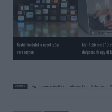
Újabb fordulat a nézettségi
Már több mint 10 év
versenyben
dolgoznunk egy új l
CÍMKÉK
cég
generációváltás
informatika
iSolutions
I