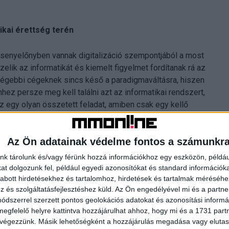
ikai érettség terén
ersenyelőnyben vannak digitalizáció szempontjából a most
elik az informatikát és kiemelt figyelmet fordítanak rá az
 régebbi cégeknek sincs késő a paradigmaváltásra, hiszen
Ehhez persze meg kell találni azt az informatikai rendszert,
Ez egy olyan összetett feladat, amiben csak egy kellő
ató segítheti a cégeket.
Az Ön adatainak védelme fontos a számunkr
0-es években alapította a cégét még nem az informatikára
ott, így célszerű, ha már az első pillanattól áll a
nk tárolunk és/vagy férünk hozzá információkhoz egy eszközön, példáu
az üzleti döntéseket.” - érvelt Juhász Viktor üzleti
t dolgozunk fel, például egyedi azonosítókat és standard információk
abott hirdetésekhez és tartalomhoz, hirdetések és tartalmak méréséhe
és szolgáltatásfejlesztéshez küld.
Az Ön engedélyével mi és a partne
dszerrel szerzett pontos geolokációs adatokat és azonosítási informác
T szolgáltató
megfelelő helyre kattintva hozzájárulhat ahhoz, hogy mi és a 1731 partne
 végezzünk. Másik lehetőségként a hozzájárulás megadása vagy elutasí