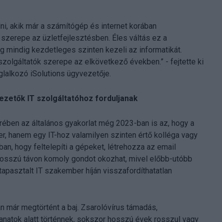
lni, akik már a számítógép és internet korában
 szerepe az üzletfejlesztésben. Éles váltás ez a
g mindig kezdetleges szinten kezeli az informatikát.
 szolgáltatók szerepe az elkövetkező években.” - fejtette ki
oglalkozó iSolutions ügyvezetője.
vezetők IT szolgáltatóhoz forduljanak
rében az általános gyakorlat még 2023-ban is az, hogy a
, hanem egy IT-hoz valamilyen szinten értő kolléga vagy
ban, hogy feltelepíti a gépeket, létrehozza az email
n hosszú távon komoly gondot okozhat, mivel előbb-utóbb
i tapasztalt IT szakember híján visszafordíthatatlan
án már megtörtént a baj. Zsarolóvírus támadás,
anatok alatt történnek, sokszor hosszú évek rosszul vagy