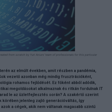
ated from scratch by Yuri Arcurs' team of professionals for this particular
 terén az elmúlt években, amit részben a pandémia,
 Sok vezető azonban még mindig frusztrációként,
ológia rohamos fejlődését. Ez főként abból adódik,
tikai megoldásokat alkalmaznak és ritkán fordulnak IT
rad le az üzletfejlesztés során? A szakértő szerint
 körében jelenleg zajló generációváltás, így
azok a cégek, akik nem váltanak magasabb szintű