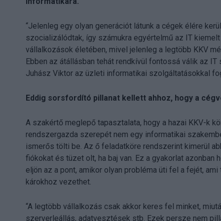
informatikára.
“Jelenleg egy olyan generációt látunk a cégek élére kerü
szocializálódtak, így számukra egyértelmű az IT kiemelt
vállalkozások életében, mivel jelenleg a legtöbb KKV mé
Ebben az átállásban tehát rendkívül fontossá válik az IT
Juhász Viktor az üzleti informatikai szolgáltatásokkal f
Eddig sorsfordító pillanat kellett ahhoz, hogy a cég
A szakértő meglepő tapasztalata, hogy a hazai KKV-k kö
rendszergazda szerepét nem egy informatikai szakember
ismerős tölti be. Az ő feladatköre rendszerint kimerül ab
fiókokat és tüzet olt, ha baj van. Ez a gyakorlat azonba
eljön az a pont, amikor olyan probléma üti fel a fejét, am
károkhoz vezethet.
“A legtöbb vállalkozás csak akkor keres fel minket, miut
szerverleállás, adatvesztések stb. Ezek persze nem pill