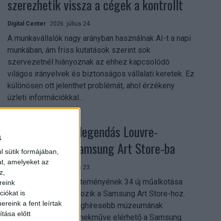
szerezhetik vissza a cégek a kontrollt
Digital Center
2026. július 24.
A munkavállalók nagy arányban használnak AI-t a napi
munkában, ám friss kutatások szerint sok
szervezetnél hiányoznak az ehhez kapcsolódó
világos irányelvek és biztonságos vállalati keretek. Ez
különösen ott jelenthet problémát, ahol érzékeny
üzleti információkkal...
Megérkezett a legendás Louvre-
a
gyűjtemény a Samsung Art Store-ba
l sütik formájában,
at, amelyeket az
Digital Center
2026. július 23.
z,
A párizsi Louvre gyűjteményének 34 új műalkotása
reink
most először csatlakozik a Samsung Art Store-hoz.
iókat is
reink a fent leírtak
Ezzel a világ egyik leghíresebb múzeumának
tása előtt
összesen már 51 remekműve elérhető a Samsung