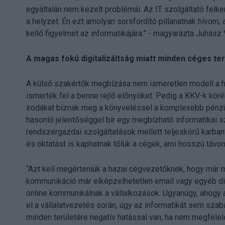
egyáltalán nem kezelt problémái. Az IT szolgáltató felke
a helyzet. Én ezt amolyan sorsfordító pillanatnak hívom,
kellő figyelmet az informatikájára.” - magyarázta Juhász 
A magas fokú digitalizáltság miatt minden céges terü
A külső szakértők megbízása nem ismeretlen modell a h
ismerték fel a benne rejlő előnyöket. Pedig a KKV-k köré
irodákat bíznak meg a könyveléssel a komplexebb pénz
hasonló jelentőséggel bír egy megbízható informatikai sz
rendszergazdai szolgáltatások mellett teljeskörű karbant
és oktatást is kaphatnak tőlük a cégek, ami hosszú távon
“Azt kell megérteniük a hazai cégvezetőknek, hogy már mi
kommunikáció már elképzelhetetlen email vagy egyéb digi
online kommunikálnak a vállalkozások. Ugyanúgy, ahogy 
el a vállalatvezetés során, úgy az informatikát sem sza
minden területére negatív hatással van, ha nem megfelelő