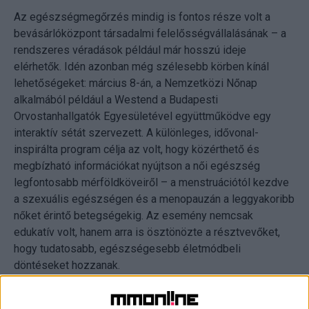
Az egészségmegőrzés mindig is fontos része volt a
bevásárlóközpont társadalmi felelősségvállalásának – a
rendszeres véradások például már hosszú ideje
elérhetők. Idén azonban még szélesebb körben kínál
lehetőségeket: március 8-án, a Nemzetközi Nőnap
alkalmából például a Westend a Budapesti
Orvostanhallgatók Egyesületével együttműködve egy
interaktív sétát szervezett. A különleges, idővonal-
inspirálta program célja az volt, hogy közérthető és
megbízható információkat nyújtson a női egészség
legfontosabb mérföldköveiről – a menstruációtól kezdve
a szexuális egészségen és a menopauzán a leggyakoribb
nőket érintő betegségekig. Az esemény nemcsak
edukatív volt, hanem arra is ösztönözte a résztvevőket,
hogy tudatosabb, egészségesebb életmódbeli
döntéseket hozzanak.
Ez az esemény azonban csak a kezdet volt, a Westend