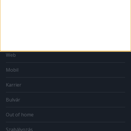
MÉDIA
Print
Web
Mobil
Karrier
Bulvár
Out of home
Szabályozás