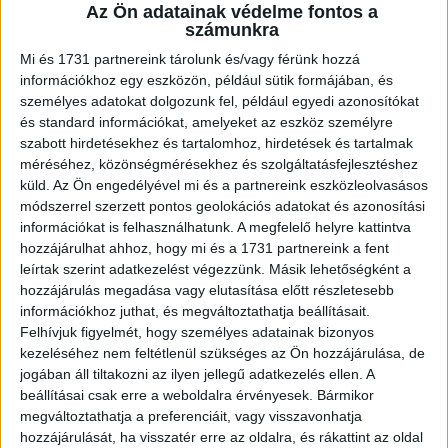
szeretné folytatni az együttműködést a Budapesti
Az Ön adatainak védelme fontos a
számunkra
Orvostanhallgatók Egyesületével, és még több olyan
programot kínálni, amelyek támogatják a látogatók és
Mi és 1731 partnereink tárolunk és/vagy férünk hozzá
információkhoz egy eszközön, például sütik formájában, és
munkavállalók egészségét – nemcsak fizikailag, hanem
személyes adatokat dolgozunk fel, például egyedi azonosítókat
mentálisan is.
és standard információkat, amelyeket az eszköz személyre
szabott hirdetésekhez és tartalomhoz, hirdetések és tartalmak
A bevásárlóközpont vezetősége számára is kiemelten
méréséhez, közönségmérésekhez és szolgáltatásfejlesztéshez
fontos a stresszkezelés és a mentális jóllét. Ioana Ion
küld.
Az Ön engedélyével mi és a partnereink eszközleolvasásos
ügyvezető igazgató személyes példájával is támogatja
módszerrel szerzett pontos geolokációs adatokat és azonosítási
ezt a megközelítést. Szabadidejében relaxációs
információkat is felhasználhatunk. A megfelelő helyre kattintva
hozzájárulhat ahhoz, hogy mi és a 1731 partnereink a fent
tevékenységeket végez, felismerve azok helyreállító és
leírtak szerint adatkezelést végezzünk. Másik lehetőségként a
meditatív előnyeit a mai gyors tempójú világban. Emellett
hozzájárulás megadása vagy elutasítása előtt részletesebb
rendszeres edzéseket is beépít napi rutinjába a stressz
információkhoz juthat, és megváltoztathatja beállításait.
csökkentése és a fizikai vitalitás fenntartása érdekében.
Felhívjuk figyelmét, hogy személyes adatainak bizonyos
Illetve kiemelt figyelmet fordít a kiegyensúlyozott,
kezeléséhez nem feltétlenül szükséges az Ön hozzájárulása, de
tápanyagokban gazdag étrendre, és szilárdan hisz a
jogában áll tiltakozni az ilyen jellegű adatkezelés ellen. A
természet gyógyító erejében az általános jóllét
beállításai csak erre a weboldalra érvényesek. Bármikor
megváltoztathatja a preferenciáit, vagy visszavonhatja
szempontjából.
hozzájárulását, ha visszatér erre az oldalra, és rákattint az oldal