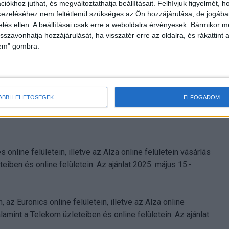
iókhoz juthat, és megváltoztathatja beállításait.
Felhívjuk figyelmét, 
ezeléséhez nem feltétlenül szükséges az Ön hozzájárulása, de jogában 
zelés ellen. A beállításai csak erre a weboldalra érvényesek. Bármikor m
. között rendelhető elő, az értékesítés május 26-án
isszavonhatja hozzájárulását, ha visszatér erre az oldalra, és rákattint a
lem" gombra.
értékesítése május 15-én kezdődik, 64.990 Ft ajánlott
k el:
ÁBBI LEHETŐSÉGEK
ELFOGADOM
online felületein, illetve az Alza online felületein
ttel és a Telekom üzleteiben és online felületein. Az
nline felületein, illetve az Alza online felületein vásárlás
eiben és online felületein. Az ajánlat 2025. május 15.-
 az Euronics online felületein, illetve az Alza online
amint a Telekom üzleteiben és online felületein. Az ajánlat