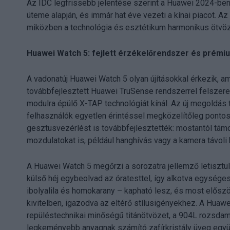
Az IDC legfrissebb jelentése szerint a Huawei 2024-ben
üteme alapján, és immár hat éve vezeti a kínai piacot. Az 
miközben a technológia és esztétikum harmonikus ötvözé
Huawei Watch 5: fejlett érzékelőrendszer és prémi
A vadonatúj Huawei Watch 5 olyan újításokkal érkezik, am
továbbfejlesztett Huawei TruSense rendszerrel felszere
modulra épülő X-TAP technológiát kínál. Az új megoldás 
felhasználók egyetlen érintéssel megközelítőleg pontos
gesztusvezérlést is továbbfejlesztették: mostantól támo
mozdulatokat is, például hanghívás vagy a kamera távoli 
A Huawei Watch 5 megőrzi a sorozatra jellemző letisztul
külső héj egybeolvad az óratesttel, így alkotva egységes
ibolyalila és homokarany – kapható lesz, és most elősz
kivitelben, igazodva az eltérő stílusigényekhez. A Huawe
repüléstechnikai minőségű titánötvözet, a 904L rozsdame
legkeményebb anyagnak számító zafírkristály üveg együt