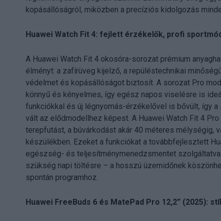
kopásállóságról, miközben a precíziós kidolgozás mind
Huawei Watch Fit 4: fejlett érzékelők, profi sportmó
A Huawei Watch Fit 4 okosóra-sorozat prémium anyaghaszn
élményt: a zafírüveg kijelző, a repüléstechnikai minőség
védelmet és kopásállóságot biztosít. A sorozat Pro mod
könnyű és kényelmes, így egész napos viselésre is ideál
funkciókkal és új légnyomás-érzékelővel is bővült, íg
vált az elődmodellhez képest. A Huawei Watch Fit 4 Pro
terepfutást, a búvárkodást akár 40 méteres mélységig, va
készülékben. Ezeket a funkciókat a továbbfejlesztett Hu
egészség- és teljesítménymenedzsmentet szolgáltatva. 
szükség napi töltésre – a hosszú üzemidőnek köszönhet
spontán programhoz.
Huawei FreeBuds 6 és MatePad Pro 12,2” (2025): stí