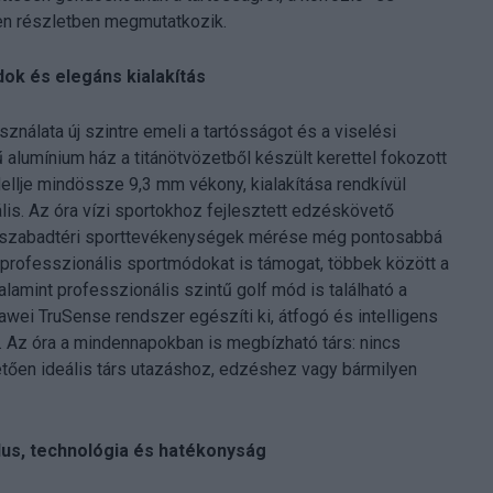
en részletben megmutatkozik.
dok és elegáns kialakítás
álata új szintre emeli a tartósságot és a viselési
ű alumínium ház a titánötvözetből készült kerettel fokozott
ellje mindössze 9,3 mm vékony, kialakítása rendkívül
is. Az óra vízi sportokhoz fejlesztett edzéskövető
y a szabadtéri sporttevékenységek mérése még pontosabbá
 professzionális sportmódokat is támogat, többek között a
lamint professzionális szintű golf mód is található a
awei TruSense rendszer egészíti ki, átfogó és intelligens
Az óra a mindennapokban is megbízható társ: nincs
ően ideális társ utazáshoz, edzéshez vagy bármilyen
lus, technológia és hatékonyság