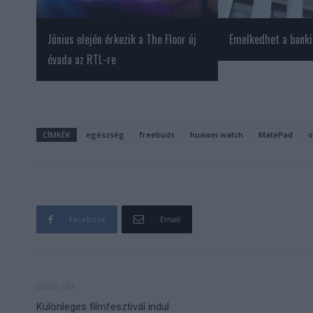
Június elején érkezik a The Floor új
Emelkedhet a banki
évada az RTL-re
CÍMKÉK
egészség
freebuds
huawei watch
MatePad
o
Facebook
Email
Előző cikk
Különleges filmfesztivál indul