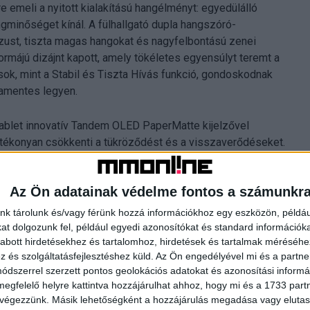
e emeli a nyitott kialakítású hangélményt: egyedülálló
ngminőséget kínál. A fülhallgató dupla hangszóró-
zust, tiszta magas hangokat és nagyfelbontású zenei
rmájú dizájnt kapott, amely tökéletes egyensúlyt teremt a
sok, mint a Stabil és Tiszta Hívás funkció, gondoskodnak
mamentes legyen.
ablet innovatív Tandem OLED PaperMatte kijelzővel
hatékonyan csökkenti a tükröződést és a visszaverődéseket.
tyűzettel érkezik, amely PC-szintű gépelési élményt és
et kapott egy töltőrekesz, ahol a stylus kényelmesen
Az Ön adatainak védelme fontos a számunkr
Notes alkalmazás továbbfejlesztett funkcióival a MatePad
esz lehetővé.
nk tárolunk és/vagy férünk hozzá információkhoz egy eszközön, példáu
t dolgozunk fel, például egyedi azonosítókat és standard információk
abott hirdetésekhez és tartalomhoz, hirdetések és tartalmak méréséhe
és szolgáltatásfejlesztéshez küld.
Az Ön engedélyével mi és a partne
dszerrel szerzett pontos geolokációs adatokat és azonosítási informác
gyártói garancia jár, valamint 3 hónap ingyenes hozzáférés a
megfelelő helyre kattintva hozzájárulhat ahhoz, hogy mi és a 1733 partne
 meditációs zene, gyakorlat és egyéb hasznos, az
 végezzünk. Másik lehetőségként a hozzájárulás megadása vagy elutasí