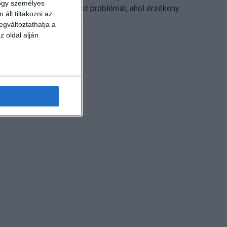
hogy személyes
különösen ott jelenthet problémát, ahol érzékeny
áll tiltakozni az
üzleti információkkal...
egváltoztathatja a
z oldal alján