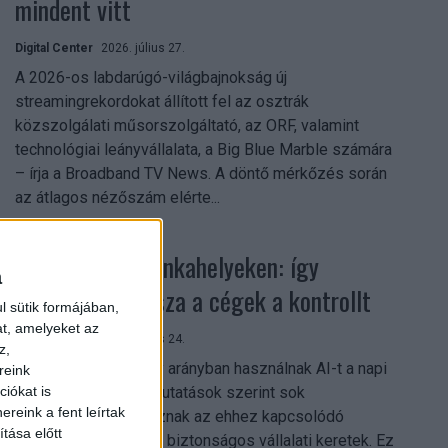
mindent vitt
Digital Center
2026. július 27.
A 2026-os labdarúgó-világbajnokság új
streamingrekordokat állított fel az osztrák
közszolgálati műsorszolgáltató, az ORF, valamint
technológiai leányvállalata, a Big Blue Marble számára
– írja a Broadband TV News. A döntő mérkőzés során
az átlagos nézőszám elérte...
Shadow AI a munkahelyeken: így
a
szerezhetik vissza a cégek a kontrollt
l sütik formájában,
at, amelyeket az
Digital Center
2026. július 24.
z,
A munkavállalók nagy arányban használnak AI-t a napi
reink
munkában, ám friss kutatások szerint sok
iókat is
reink a fent leírtak
szervezetnél hiányoznak az ehhez kapcsolódó
tása előtt
világos irányelvek és biztonságos vállalati keretek. Ez