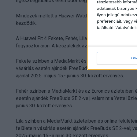
egészségtudatos életmódot segítő program található.
részletesebb informác
adatainak bizonyos k
ilyen jellegű adatke
Mindezek mellett a Huawei Watch 5 2025. május 15. és 25
preferenciáit, vagy v
kezdődik.
található "Adatvéde
A Huawei Fit 4 Fekete, Fehér, Lila és Ezüst verziójának 
fogyasztói áron. A készülékek az alábbiak szerint érhető
TOV
Fekete színben a MediaMarkt és az Euronics üzleteiben és 
vásárlás esetén ajándék FreeBuds SE 2-vel; valamint a Ye
ajánlat 2025. május 15.- június 30. között érvényes.
Fehér színben a MediaMarkt és az Euronics üzleteiben és o
esetén ajándék FreeBuds SE 2-vel; valamint a Yettel üzlet
június 30. között érvényes
Lila színben a MediaMarkt üzleteiben és online felületein,
felületein vásárlás esetén ajándék FreeBuds SE 2-vel; val
2025. május 15.- június 30. között érvényes.