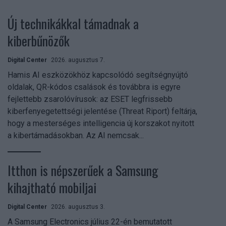
Új technikákkal támadnak a
kiberbűnözők
Digital Center
2026. augusztus 7.
Hamis AI eszközökhöz kapcsolódó segítségnyújtó
oldalak, QR-kódos csalások és továbbra is egyre
fejlettebb zsarolóvírusok: az ESET legfrissebb
kiberfenyegetettségi jelentése (Threat Riport) feltárja,
hogy a mesterséges intelligencia új korszakot nyitott
a kibertámadásokban. Az AI nemcsak...
Itthon is népszerűek a Samsung
kihajtható mobiljai
Digital Center
2026. augusztus 3.
A Samsung Electronics július 22-én bemutatott