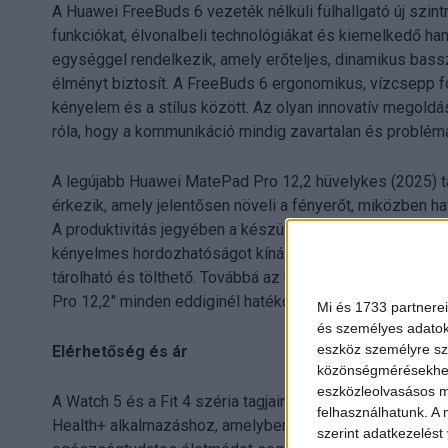
A Huawei FreeBuds 6 vezeték nélküli fülhallgató új szintr
funkciókat, élvonalbeli technológiákat és kiemelkedő ha
egységgel rendelkezik, amely erőteljes, dinamikus bass
élményt biztosít. A FreeBuds 6 ergonomikus, vízcsepp fo
kényelem és a stílus között. Az olyan innovatív megoldá
róla, hogy a kommunikáció mindig zavartalan és problé
A legújabb Huawei MatePad Pro 12,2 hüvelykes (2025) t
érkezik, amely jelentősen növeli a fényerőt, miközben 
A produktivitás jegyében a készülék Huawei Glide billen
kényelmes hordozhatóságot kínál. A billentyűzetben hely
tárolható és tölthető. Továbbá az új generációs Huawei 
Pro 12,2" minden eddiginél hatékonyabb munkavégzést t
Mi és 1733 partnerei
és személyes adatoka
eszköz személyre sz
Elérhetőség és ár
közönségmérésekhez 
eszközleolvasásos mó
A Watch 5 és a Fit 4 széria tagjaira egyaránt 1 év extra 
felhasználhatunk. A 
Health+ alkalmazáshoz, amelyben számos edzésprogram,
szerint adatkezelést