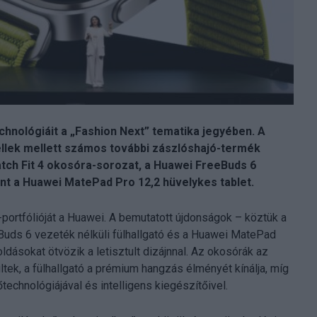
chnológiáit a „Fashion Next” tematika jegyében. A
lek mellett számos további zászlóshajó-termék
ch Fit 4 okosóra-sorozat, a Huawei FreeBuds 6
amint a Huawei MatePad Pro 12,2 hüvelykes tablet.
portfólióját a Huawei. A bemutatott újdonságok – köztük a
Buds 6 vezeték nélküli fülhallgató és a Huawei MatePad
ldásokat ötvözik a letisztult dizájnnal. Az okosórák az
ek, a fülhallgató a prémium hangzás élményét kínálja, míg
őtechnológiájával és intelligens kiegészítőivel.