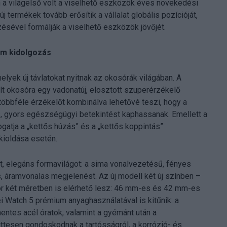
 a világelső volt a viselhető eszközök éves növekedési
új termékek tovább erősítik a vállalat globális pozícióját,
sével formálják a viselhető eszközök jövőjét.
um kidolgozás
elyek új távlatokat nyitnak az okosórák világában. A
lt okosóra egy vadonatúj, elosztott szuperérzékelő
többféle érzékelőt kombinálva lehetővé teszi, hogy a
, gyors egészségügyi betekintést kaphassanak. Emellett a
gatja a „kettős húzás” és a „kettős koppintás”
kioldása esetén.
t, elegáns formavilágot: a sima vonalvezetésű, fényes
, áramvonalas megjelenést. Az új modell két új színben –
ör két méretben is elérhető lesz: 46 mm-es és 42 mm-es
i Watch 5 prémium anyaghasználatával is kitűnik: a
ntes acél óratok, valamint a gyémánt után a
tesen gondoskodnak a tartósságról, a korrózió- és