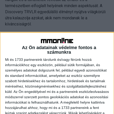
természetben elfoglalt helyének minden aspektusát. A
Discovery TRVLR egyedülálló élményt nyújtva világkörüli
útra kalauzolja azokat, akik nem mondanak le a
kíváncsiságról.
A Discovery Communications már régóta ötvözi a legújabb
technológiákat, a minőségi és innovatív tartalmakkal, ezt a
Az Ön adatainak védelme fontos a
törekvést természetesen a Discovery VR is sikeresen
számunkra
követi. A Discovery VR alkalmazás eddig, 2015-ös
Mi és 1733 partnereink tárolunk és/vagy férünk hozzá
indulása óta összesen 4,3 millió letöltést élt meg és 123
információkhoz egy eszközön, például sütik formájában, és
millió fölötti organikus elérést produkált.
személyes adatokat dolgozunk fel, például egyedi azonosítókat
és standard információkat, amelyeket az eszköz személyre
szabott hirdetésekhez és tartalomhoz, hirdetések és tartalmak
CÍMKÉK
Discovery
Google
sorozat
trvlr
VR
méréséhez, közönségmérésekhez és szolgáltatásfejlesztéshez
küld.
Az Ön engedélyével mi és a partnereink eszközleolvasásos
módszerrel szerzett pontos geolokációs adatokat és azonosítási
információkat is felhasználhatunk. A megfelelő helyre kattintva
hozzájárulhat ahhoz, hogy mi és a 1733 partnereink a fent
Facebook
Email
leírtak szerint adatkezelést végezzünk. Másik lehetőségként a