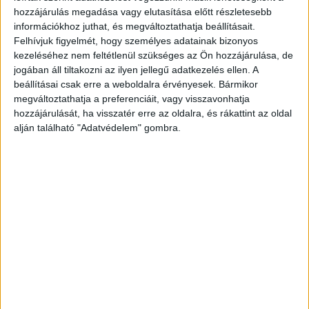
hozzájárulás megadása vagy elutasítása előtt részletesebb
információkhoz juthat, és megváltoztathatja beállításait.
Felhívjuk figyelmét, hogy személyes adatainak bizonyos
kezeléséhez nem feltétlenül szükséges az Ön hozzájárulása, de
Előző cikk
Következő cikk
jogában áll tiltakozni az ilyen jellegű adatkezelés ellen. A
Megvan a legdizájnosabb
Új lehetőség a Telekomnál
beállításai csak erre a weboldalra érvényesek. Bármikor
étterem
megváltoztathatja a preferenciáit, vagy visszavonhatja
hozzájárulását, ha visszatér erre az oldalra, és rákattint az oldal
alján található "Adatvédelem" gombra.
KAPCSOLÓDÓ CIKKEK
MORE FROM AUTHOR
Izgalmas premierek a
National Geographic műsorán
Versenyben a legjobb filmnek járó
FIPRESCI Nagydíjért a Csendes barát
Kulináris kalandok a TV Paprika új