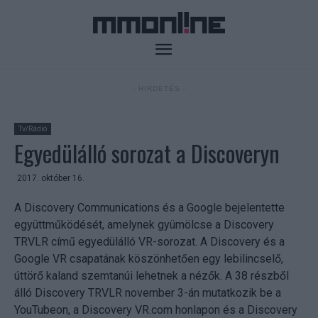
- HIRDETÉS -
Tv/Rádió
Egyedülálló sorozat a Discoveryn
2017. október 16.
A Discovery Communications és a Google bejelentette
együttműködését, amelynek gyümölcse a Discovery
TRVLR című egyedülálló VR-sorozat. A Discovery és a
Google VR csapatának köszönhetően egy lebilincselő,
úttörő kaland szemtanúi lehetnek a nézők. A 38 részből
álló Discovery TRVLR november 3-án mutatkozik be a
YouTubeon, a Discovery VR.com honlapon és a Discovery