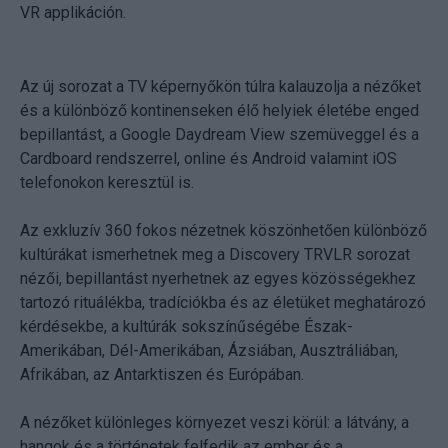
VR applikáción.
Az új sorozat a TV képernyőkön túlra kalauzolja a nézőket
és a különböző kontinenseken élő helyiek életébe enged
bepillantást, a Google Daydream View szemüveggel és a
Cardboard rendszerrel, online és Android valamint iOS
telefonokon keresztül is.
Az exkluzív 360 fokos nézetnek köszönhetően különböző
kultúrákat ismerhetnek meg a Discovery TRVLR sorozat
nézői, bepillantást nyerhetnek az egyes közösségekhez
tartozó rituálékba, tradíciókba és az életüket meghatározó
kérdésekbe, a kultúrák sokszínűségébe Észak-
Amerikában, Dél-Amerikában, Ázsiában, Ausztráliában,
Afrikában, az Antarktiszen és Európában.
A nézőket különleges környezet veszi körül: a látvány, a
hangok és a történetek felfedik az ember és a