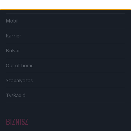
Web
Mobil
Karrier
Bulvár
Out of home
Szabályozás
Tv/Rádió
BIZNISZ