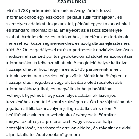
számunkra
végrehajtásához az OXO 3,5 millió eurós finanszírozást
vont be részvényesi körétől. Tekintettel az OXO
Mi és 1733 partnereink tárolunk és/vagy férünk hozzá
Technologies Holding közelmúltban lezárult társasági
információkhoz egy eszközön, például sütik formájában, és
személyes adatokat dolgozunk fel, például egyedi azonosítókat
átalakulására és székhelyváltására, a finanszírozás jelen
és standard információkat, amelyeket az eszköz személyre
formája konvertálható tulajdonosi kölcsön, amely 2025.
szabott hirdetésekhez és tartalomhoz, hirdetések és tartalmak
első félévének végén válik törzsrészvénnyé előre
méréséhez, közönségmérésekhez és szolgáltatásfejlesztéshez
rögzített, 180 napos átlagárfolyamnak megfelelő
küld.
Az Ön engedélyével mi és a partnereink eszközleolvasásos
árfolyamon.
módszerrel szerzett pontos geolokációs adatokat és azonosítási
információkat is felhasználhatunk. A megfelelő helyre kattintva
hozzájárulhat ahhoz, hogy mi és a 1733 partnereink a fent
Az új közös csoport által összességében kezelt vagyon
leírtak szerint adatkezelést végezzünk. Másik lehetőségként a
mértéke jelenleg mintegy 200 millió eurós nagyságrendet
hozzájárulás megadása vagy elutasítása előtt részletesebb
mutat, amely a cégcsoportot a régió meghatározó piaci
információkhoz juthat, és megváltoztathatja beállításait.
szereplőjévé teszi. Ezen túl a felek már most közös
Felhívjuk figyelmét, hogy személyes adatainak bizonyos
kezdeményezéseket tettek további új, a meglévő alapok
kezeléséhez nem feltétlenül szükséges az Ön hozzájárulása, de
befektetési aktivitását kiegészítő tőkealapok felállítására,
jogában áll tiltakozni az ilyen jellegű adatkezelés ellen. A
amelyek első eredményei a tervek szerint már 2025-ben
beállításai csak erre a weboldalra érvényesek. Bármikor
megváltoztathatja a preferenciáit, vagy visszavonhatja
realizálódhatnak.
hozzájárulását, ha visszatér erre az oldalra, és rákattint az oldal
alján található "Adatvédelem" gombra.
Az OXO Technologies Holding emellett 2024. április 29-én