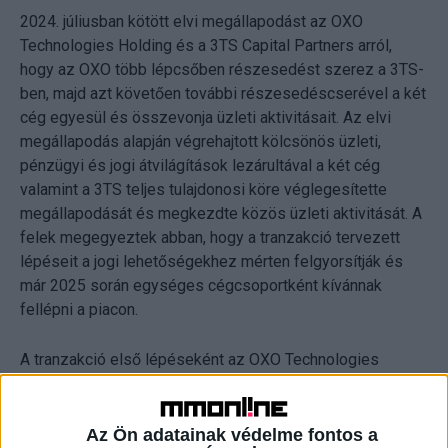
2024. júliusban kötött elvi megállapodást az OXO
Technologies Holding és a 3TS Capital Partners arról,
hogy az OXO több lépcsőben részesedést szerez a 3TS-
ben, majd azt követően további részesedéscserével a két
cég egyesül és összevonja üzleti aktivitásait. Az elvi
megállapodás alapján végrehajtott kölcsönös üzleti,
pénzügyi és jogi átvilágítások lezárultával a két cég
valamint a 3TS teljes tulajdonosi köre véglegesítette
megállapodását és megkezdte közös üzleti aktivitását. A
felek megegyeztek abban, hogy a tranzakció tervezett
lépéseit a jogi lehetőségekhez mérten felgyorsítják és
már 2025 során egységes cégcsoportként kívánnak
fellépni a piacon.
A tranzakció első lépéseként az OXO Technologies
Holding résztulajdonossá válik a 3TS Capital Partners finn
székhelyű központi tanácsadó cégében, melyhez,
valamint a 2025-re tervezett további elképzelések
Az Ön adatainak védelme fontos a