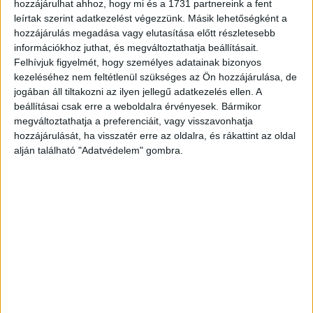
kiélezett verseny miatt egyre népszerűbbé válnak a
hozzájárulhat ahhoz, hogy mi és a 1731 partnereink a fent
toborzási marketingkampányok is: a kitöltők 29,4%-a véli
leírtak szerint adatkezelést végezzünk. Másik lehetőségként a
hozzájárulás megadása vagy elutasítása előtt részletesebb
úgy, hogy ezek a sikeres toborzási folyamat
információkhoz juthat, és megváltoztathatja beállításait.
elengedhetetlen részeivé váltak. Egyre jellemzőbb az is
Felhívjuk figyelmét, hogy személyes adatainak bizonyos
továbbá, hogy a cégek saját toborzási csoportokat
kezeléséhez nem feltétlenül szükséges az Ön hozzájárulása, de
alkalmaznak, vagy személyzeti tanácsadó cégek
jogában áll tiltakozni az ilyen jellegű adatkezelés ellen. A
segítségét veszik igénybe.
beállításai csak erre a weboldalra érvényesek. Bármikor
megváltoztathatja a preferenciáit, vagy visszavonhatja
Kiderült: a toborzási folyamat során a leggyakoribb
hozzájárulását, ha visszatér erre az oldalra, és rákattint az oldal
alján található "Adatvédelem" gombra.
továbbra is a szakmai tudást mérő tesztek alkalmazása.
Ezt követik a nyelvi készséget felmérő feladatok,
valamint az interjú alatt elvégzendő feladatok.
Az alkalmasnak talált jelöltek az Enloyd felmérése alapján
legtöbbször az alacsony bér miatt utasították vissza az
ajánlatot (55,1%). Ezt követi az aktuális munkaadójuk
ellenajánlata miatti visszautasítás (43,6%), valamint egy
másik, gyorsabb ajánlat elfogadása (39,7%) – érdemes
tehát minél gyorsabban, minél jobb kondíciókkal bíró