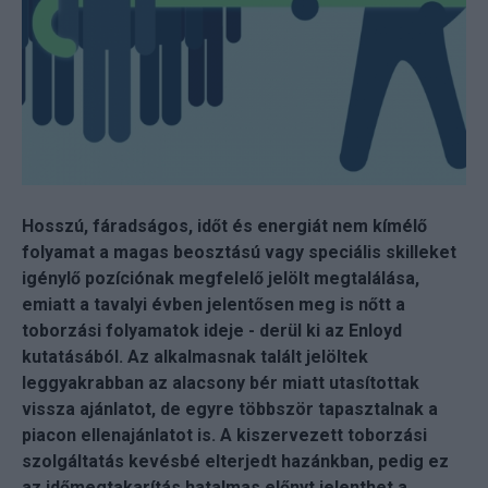
Hosszú, fáradságos, időt és energiát nem kímélő
folyamat a magas beosztású vagy speciális skilleket
igénylő pozíciónak megfelelő jelölt megtalálása,
emiatt a tavalyi évben jelentősen meg is nőtt a
toborzási folyamatok ideje - derül ki az Enloyd
kutatásából. Az alkalmasnak talált jelöltek
leggyakrabban az alacsony bér miatt utasítottak
vissza ajánlatot, de egyre többször tapasztalnak a
piacon ellenajánlatot is. A kiszervezett toborzási
szolgáltatás kevésbé elterjedt hazánkban, pedig ez
az időmegtakarítás hatalmas előnyt jelenthet a