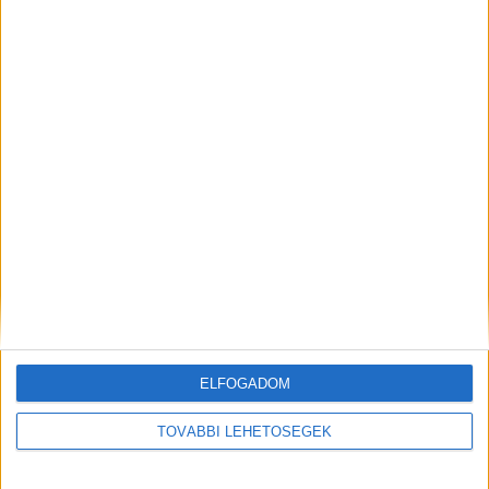
Ennyit ér majd a diploma – jelentős
különbségek az elhelyezkedési
esélyeknél
A RADIOCAFÉN
ELFOGADOM
TOVÁBBI LEHETŐSÉGEK