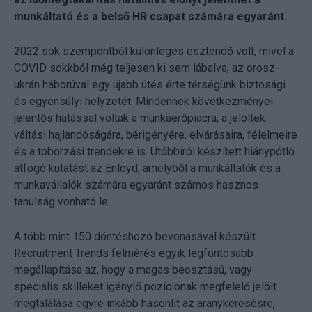
munkáltató és a belső HR csapat számára egyaránt.
2022 sok szempontból különleges esztendő volt, mivel a
COVID sokkból még teljesen ki sem lábalva, az orosz-
ukrán háborúval egy újabb ütés érte térségünk biztosági
és egyensúlyi helyzetét. Mindennek következményei
jelentős hatással voltak a munkaerőpiacra, a jelöltek
váltási hajlandóságára, bérigényére, elvárásaira, félelmeire
és a toborzási trendekre is. Utóbbiról készített hiánypótló
átfogó kutatást az Enloyd, amelyből a munkáltatók és a
munkavállalók számára egyaránt számos hasznos
tanulság vonható le.
A több mint 150 döntéshozó bevonásával készült
Recruitment Trends felmérés egyik legfontosabb
megállapítása az, hogy a magas beosztású, vagy
speciális skilleket igénylő pozíciónak megfelelő jelölt
megtalálása egyre inkább hasonlít az aranykeresésre,