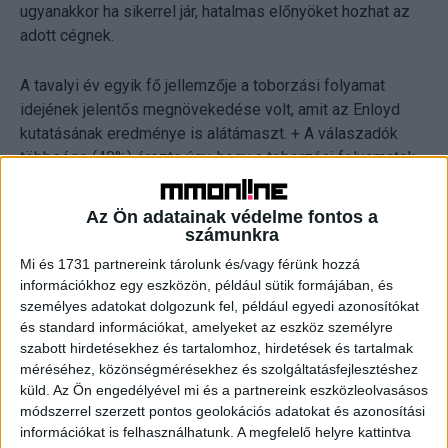
ugyanakkor ha sikerrel jár, hatalmas előnyöket hozhat az
adott cégnek.
A tavalyi év egyik fő jellemzője a toborzási folyamat
idejének jelentős megnövekedése volt, amit az Enloyd
kutatásának eredménye is alátámaszt. + A válaszadók
többsége (40%) érezte úgy, hogy a toborzási folyamatok
hosszabbá váltak. Az esetek legnagyobb részében
(41,8%) a toborzási folyamat 5-8 hétig tart, ezt követik
Az Ön adatainak védelme fontos a
azok a válaszok, amelyek szerint mindez akár 8 hétnél is
számunkra
tovább húzódhat. Mindez azt jelzi, hogy a munkaerőpiac
Mi és 1731 partnereink tárolunk és/vagy férünk hozzá
egyre telítettebb, ez a helyzet pedig a jövőben várhatóan
információkhoz egy eszközön, például sütik formájában, és
csak tovább fokozódik majd.
személyes adatokat dolgozunk fel, például egyedi azonosítókat
és standard információkat, amelyeket az eszköz személyre
szabott hirdetésekhez és tartalomhoz, hirdetések és tartalmak
Minél gyorsabban kell minél jobb ajánlatot adnia a
méréséhez, közönségmérésekhez és szolgáltatásfejlesztéshez
cégeknek
küld.
Az Ön engedélyével mi és a partnereink eszközleolvasásos
módszerrel szerzett pontos geolokációs adatokat és azonosítási
A munkaerőpiaci helyzet és a jelöltekért folytatott,
információkat is felhasználhatunk. A megfelelő helyre kattintva