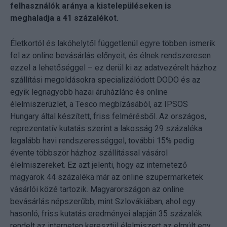
felhasználók aránya a kistelepüléseken is
meghaladja a 41 százalékot.
Életkortól és lakóhelytől függetlenül egyre többen ismerik
fel az online bevásárlás előnyeit, és élnek rendszeresen
ezzel a lehetőséggel – ez derül ki az adatvezérelt házhoz
szállítási megoldásokra specializálódott DODO és az
egyik legnagyobb hazai áruházlánc és online
élelmiszerüzlet, a Tesco megbízásából, az IPSOS
Hungary által készített, friss felmérésből. Az országos,
reprezentatív kutatás szerint a lakosság 29 százaléka
legalább havi rendszerességgel, további 15% pedig
évente többször házhoz szállítással vásárol
élelmiszereket. Ez azt jelenti, hogy az internetező
magyarok 44 százaléka már az online szupermarketek
vásárlói közé tartozik. Magyarországon az online
bevásárlás népszerűbb, mint Szlovákiában, ahol egy
hasonló, friss kutatás eredményei alapján 35 százalék
rendelt az interneten keresztül élelmiszert az elmúlt egy