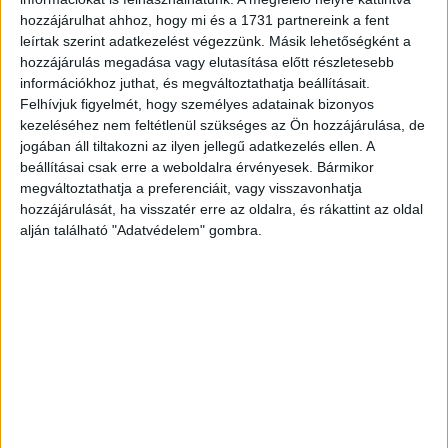
községekben is meghaladja a 41 százalékot. Az online
hozzájárulhat ahhoz, hogy mi és a 1731 partnereink a fent
bevásárlási hajlandóság tekintetében nincs számottevő
leírtak szerint adatkezelést végezzünk. Másik lehetőségként a
eltérés a hazai régiók között: a Közép-Dunántúl és az
hozzájárulás megadása vagy elutasítása előtt részletesebb
Észak-Alföld mutat az országos átlagnál magasabb
információkhoz juthat, és megváltoztathatja beállításait.
érdeklődést az internetes szupermarketek iránt.
Felhívjuk figyelmét, hogy személyes adatainak bizonyos
kezeléséhez nem feltétlenül szükséges az Ön hozzájárulása, de
jogában áll tiltakozni az ilyen jellegű adatkezelés ellen. A
A házhoz szállítás feltételei meghatározó jelentőségűek
beállításai csak erre a weboldalra érvényesek. Bármikor
a felhasználók számára, amikor arról döntenek, mely
megváltoztathatja a preferenciáit, vagy visszavonhatja
online élelmiszerüzletnél intézik a bevásárlást. A
hozzájárulását, ha visszatér erre az oldalra, és rákattint az oldal
megkérdezettek kétharmada például kifejezetten igényli,
alján található "Adatvédelem" gombra.
hogy előzetesen megválaszthassa a kiszállítás pontos
időpontját, és hogy ebben az előre megjelölt idősávban
érkezzen a futár a megrendelt termékekkel. Számukra ez
az egyik legfontosabb érv az online bevásárlás mellett.
Hasonlóan magas azok aránya, akik elvárják, hogy a futár
az ajtóig hozza a megrendelt élelmiszereket. A vásárlók
több okot is megneveztek, amelyek a bevásárlás online
lebonyolítására ösztönzik őket: