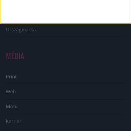
Sportbiznisz
Országmárka
MÉDIA
Print
Web
Mobil
Karrier