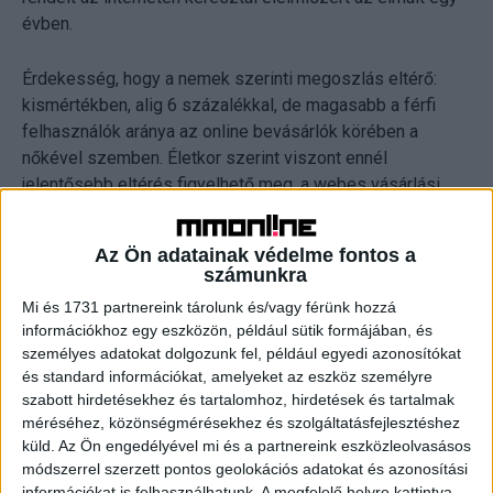
évben.
Érdekesség, hogy a nemek szerinti megoszlás eltérő:
kismértékben, alig 6 százalékkal, de magasabb a férfi
felhasználók aránya az online bevásárlók körében a
nőkével szemben. Életkor szerint viszont ennél
jelentősebb eltérés figyelhető meg, a webes vásárlási
hajlandóság negyven felett fokozatosan csökken: míg a
18-39 év közöttiek kétharmada használja az online
Az Ön adatainak védelme fontos a
szupermarketeket, addig a 40-49 év közöttiek 41
számunkra
százaléka, az 50-59 közöttiek harmada, a 60 felettieknek
Mi és 1731 partnereink tárolunk és/vagy férünk hozzá
pedig mindössze 28 százaléka vásárol élelmiszereket az
információkhoz egy eszközön, például sütik formájában, és
interneten keresztül. A településtípusok közül a
személyes adatokat dolgozunk fel, például egyedi azonosítókat
vármegyeszékhelyeken a legnépszerűbb az online
és standard információkat, amelyeket az eszköz személyre
bevásárlás, ahol 53 százalék él ezzel a lehetőséggel. A
szabott hirdetésekhez és tartalomhoz, hirdetések és tartalmak
fővárosban ennél valamivel alacsonyabb, az országos
méréséhez, közönségmérésekhez és szolgáltatásfejlesztéshez
küld.
Az Ön engedélyével mi és a partnereink eszközleolvasásos
átlagot kismértékben meghaladó, vagyis 45% feletti az
módszerrel szerzett pontos geolokációs adatokat és azonosítási
élelmiszereket online rendelők aránya, de ez az érték a
információkat is felhasználhatunk. A megfelelő helyre kattintva