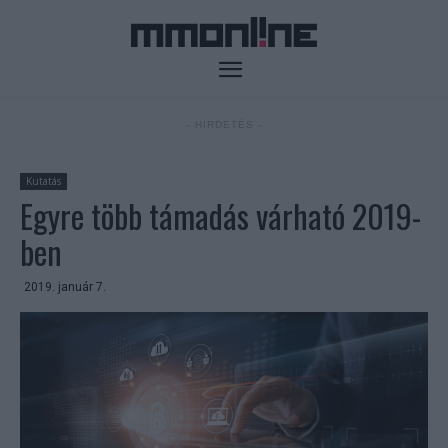
- HIRDETÉS -
Kutatás
Egyre több támadás várható 2019-
ben
2019. január 7.