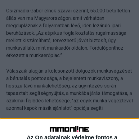
Csizmadia Gábor elnök szavai szerint, 65.000 betöltetlen
állás van ma Magyarországon, amit várhatóan
megdupláznak a folyamatban lévő, idén lezáruló ipari
beruházások. „Az atipikus foglalkoztatás rugalmassága
mellett kiszámítható, tervezhető jövőt biztosít, úgy
munkavállaló, mint munkaadói oldalon. Fordulóponthoz
érkezett a munkaerőpiac.”
Válaszaik alapján a kölcsönzött dolgozók munkavégzését
a bérutalás pontossága, a bejelentett munkaviszony, a
hosszú távú munkalehetőség, az ügyintézés során
tapasztalt segítségnyújtás, a munkába járás támogatása, a
szakmai fejlődés lehetősége, "az egyik munka végeztével
azonnal kapok másik ajánlatot" opciója segíti.
A kölcsönvevők a sorozatos eredménytelen interjúk, idő-
és energia-megtakarítás, a cégen belüli fluktuáció
Az Ön adatainak védelme fontos a
csökkentése, a lokális munkaerőpiacról nem elegendő