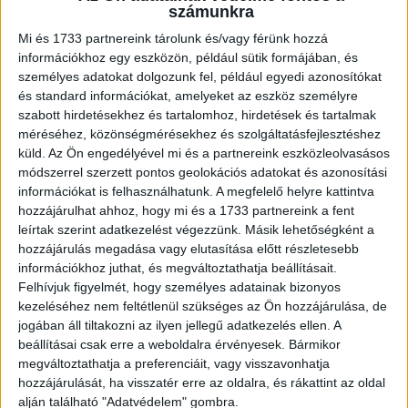
számunkra
munkaerő, a vállalat gyorsan felfutó termelési igényéhez a
Mi és 1733 partnereink tárolunk és/vagy férünk hozzá
megfelelő szakember kiválasztása, az üzletmenet
információkhoz egy eszközön, például sütik formájában, és
számára biztosított rugalmassága, a toborzási és
személyes adatokat dolgozunk fel, például egyedi azonosítókat
adminisztrációs terhek csökkentése, a szezonális
és standard információkat, amelyeket az eszköz személyre
munkaterhelés, a létszámbővítés lehetetlensége, s mert
szabott hirdetésekhez és tartalomhoz, hirdetések és tartalmak
így nem keletkezik bérköltség, vagy éppen a vonatkozó
méréséhez, közönségmérésekhez és szolgáltatásfejlesztéshez
tapasztalathiány miatt döntöttek munkaerő-kölcsönző cég
küld.
Az Ön engedélyével mi és a partnereink eszközleolvasásos
módszerrel szerzett pontos geolokációs adatokat és azonosítási
bevonása mellett. Érvként említették a HR vezetők a nagy
információkat is felhasználhatunk. A megfelelő helyre kattintva
munkaerő-áramlás dinamikus mozgását, a hirtelen felfutás
hozzájárulhat ahhoz, hogy mi és a 1733 partnereink a fent
és a kialakult munkaerő-hiány esetén is gyors
leírtak szerint adatkezelést végezzünk. Másik lehetőségként a
segítségként a külföldi munkavállalók foglalkoztatását*.
hozzájárulás megadása vagy elutasítása előtt részletesebb
„Tudtam, hogy nagyobb létszámú adatbázissal
információkhoz juthat, és megváltoztathatja beállításait.
rendelkeznek, mint a vállalat, ahol dolgozom” – hangzott
Felhívjuk figyelmét, hogy személyes adatainak bizonyos
el. A munkaerőhiány azonnali pótlása, az időszakos
kezeléséhez nem feltétlenül szükséges az Ön hozzájárulása, de
jogában áll tiltakozni az ilyen jellegű adatkezelés ellen. A
projektek vagy különleges szaktudás szüksége, a
beállításai csak erre a weboldalra érvényesek. Bármikor
kapacitáshiány, de akár a gyakornokok felkutatása, ahogy a
megváltoztathatja a preferenciáit, vagy visszavonhatja
már létező üzletág átvétele kapcsán meglévő struktúrája
hozzájárulását, ha visszatér erre az oldalra, és rákattint az oldal
is okot ad.
alján található "Adatvédelem" gombra.