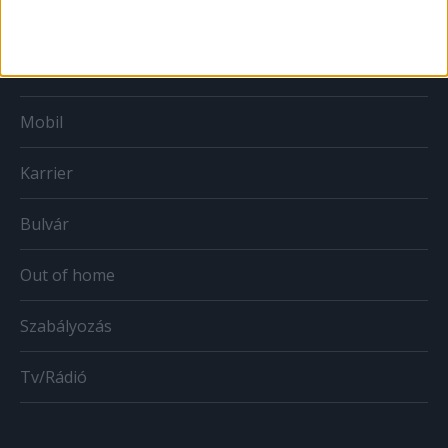
Print
Web
Mobil
Karrier
Bulvár
Out of home
Szabályozás
Tv/Rádió