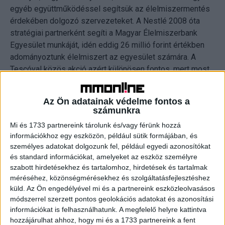
egyéb együttműködéssel segítsük az élelmiszermentés
érdekében dolgozó szervezeteket. A Nestlé 2008 óta
stratégiai partnerként segíti a Magyar Élelmiszerbank
Egyesület munkáját, idén eddig 26 millió forint értékben
adományoztunk élelmiszert az egyesület számára. A
Tescóval közös akció azért különösen fontos, mert most
az élelmiszer-adományokon túl pénzt is fel tudunk
ajánlani az Élelmiszerbanknak, amit ők elsősorban
Az Ön adatainak védelme fontos a
működési költségeikre, a mentett élelmiszercsomagok
számunkra
rászorulókhoz való eljuttatásának költségeire fordíthatnak.
Mi és 1733 partnereink tárolunk és/vagy férünk hozzá
Nagyon hálásak vagyunk fogyasztóinknak, akik termékeink
információkhoz egy eszközön, például sütik formájában, és
megvásárlásával támogatták ezt a fontos ügyet” – mondta
személyes adatokat dolgozunk fel, például egyedi azonosítókat
Tompa Gábor, a Nestlé Hungária vállalati kommunikációs
és standard információkat, amelyeket az eszköz személyre
igazgatója.
szabott hirdetésekhez és tartalomhoz, hirdetések és tartalmak
méréséhez, közönségmérésekhez és szolgáltatásfejlesztéshez
küld.
Az Ön engedélyével mi és a partnereink eszközleolvasásos
A Tesco és a Nestlé évek óta az Élelmiszerbank
módszerrel szerzett pontos geolokációs adatokat és azonosítási
stratégiai partnereként vesz részt az élelmiszer-pazarlás
információkat is felhasználhatunk. A megfelelő helyre kattintva
elleni küzdelemben. Közel 200 Tesco áruházból jelenleg
hozzájárulhat ahhoz, hogy mi és a 1733 partnereink a fent