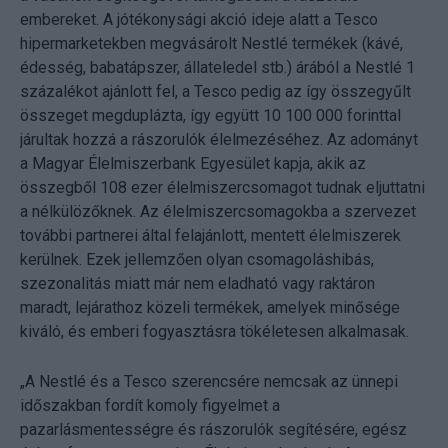
embereket. A jótékonysági akció ideje alatt a Tesco
hipermarketekben megvásárolt Nestlé termékek (kávé,
édesség, babatápszer, állateledel stb.) árából a Nestlé 1
százalékot ajánlott fel, a Tesco pedig az így összegyűlt
összeget megduplázta, így együtt 10 100 000 forinttal
járultak hozzá a rászorulók élelmezéséhez. Az adományt
a Magyar Élelmiszerbank Egyesület kapja, akik az
összegből 108 ezer élelmiszercsomagot tudnak eljuttatni
a nélkülözőknek. Az élelmiszercsomagokba a szervezet
további partnerei által felajánlott, mentett élelmiszerek
kerülnek. Ezek jellemzően olyan csomagoláshibás,
szezonalitás miatt már nem eladható vagy raktáron
maradt, lejárathoz közeli termékek, amelyek minősége
kiváló, és emberi fogyasztásra tökéletesen alkalmasak.
„A Nestlé és a Tesco szerencsére nemcsak az ünnepi
időszakban fordít komoly figyelmet a
pazarlásmentességre és rászorulók segítésére, egész