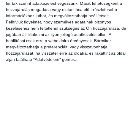
több mint 180-ban folyik napi szintű élelmiszermentés,
leírtak szerint adatkezelést végezzünk. Másik lehetőségként a
melynek célja az élelmiszer-felesleg mennyiségének
hozzájárulás megadása vagy elutasítása előtt részletesebb
csökkentése, és a rászorulók támogatása. A programban
információkhoz juthat, és megváltoztathatja beállításait.
Felhívjuk figyelmét, hogy személyes adatainak bizonyos
részt vevő áruházak az elmúlt évben 3744 tonna
kezeléséhez nem feltétlenül szükséges az Ön hozzájárulása, de
élelmiszer-felesleget adtak át helyi karitatív
jogában áll tiltakozni az ilyen jellegű adatkezelés ellen. A
szervezeteknek, ami több mint 9,3 millió adag ételt jelent
beállításai csak erre a weboldalra érvényesek. Bármikor
a nélkülözőknek. A Nestlé 2021-ben eddig 26 millió forint
megváltoztathatja a preferenciáit, vagy visszavonhatja
értékben juttatott el élelmiszert az Élelmiszerbankhoz.
hozzájárulását, ha visszatér erre az oldalra, és rákattint az oldal
alján található "Adatvédelem" gombra.
A NESTLÉ ÉS A TESCO IDEI
ÖSSZEFOGÁSÁNAK KÖSZÖNHETŐEN A
KÖZÖS PROMÓCIÓ EREDMÉNYEKÉNT A
KÉT CÉG 10,1 MILLIÓ FORINTTAL
TÁMOGATJA A MAGYAR ÉLELMISZERBANK