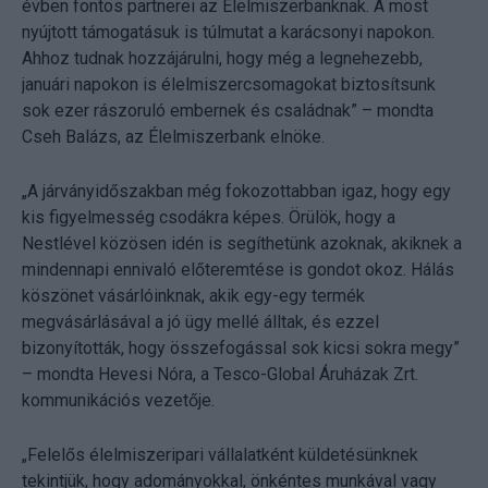
évben fontos partnerei az Élelmiszerbanknak. A most
nyújtott támogatásuk is túlmutat a karácsonyi napokon.
Ahhoz tudnak hozzájárulni, hogy még a legnehezebb,
januári napokon is élelmiszercsomagokat biztosítsunk
sok ezer rászoruló embernek és családnak” – mondta
Cseh Balázs, az Élelmiszerbank elnöke.
„A járványidőszakban még fokozottabban igaz, hogy egy
kis figyelmesség csodákra képes. Örülök, hogy a
Nestlével közösen idén is segíthetünk azoknak, akiknek a
mindennapi ennivaló előteremtése is gondot okoz. Hálás
köszönet vásárlóinknak, akik egy-egy termék
megvásárlásával a jó ügy mellé álltak, és ezzel
bizonyították, hogy összefogással sok kicsi sokra megy”
– mondta Hevesi Nóra, a Tesco-Global Áruházak Zrt.
kommunikációs vezetője.
„Felelős élelmiszeripari vállalatként küldetésünknek
tekintjük, hogy adományokkal, önkéntes munkával vagy