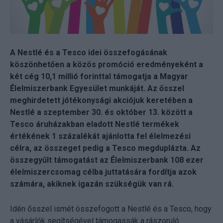
A Nestlé és a Tesco idei összefogásának
köszönhetően a közös promóció eredményeként a
két cég 10,1 millió forinttal támogatja a Magyar
Élelmiszerbank Egyesület munkáját. Az ősszel
meghirdetett jótékonysági akciójuk keretében a
Nestlé a szeptember 30. és október 13. között a
Tesco áruházakban eladott Nestlé termékek
értékének 1 százalékát ajánlotta fel élelmezési
célra, az összeget pedig a Tesco megduplázta. Az
összegyűlt támogatást az Élelmiszerbank 108 ezer
élelmiszercsomag célba juttatására fordítja azok
számára, akiknek igazán szükségük van rá.
Idén ősszel ismét összefogott a Nestlé és a Tesco, hogy
a vásárlók segítségével támogassák a rászoruló