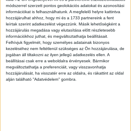
magukat az esélyegyenlőséget nem csak hirdető, de
módszerrel szerzett pontos geolokációs adatokat és azonosítási
komoly összeférhetetlenségi szabályt követő
információkat is felhasználhatunk. A megfelelő helyre kattintva
versenyben.
hozzájárulhat ahhoz, hogy mi és a 1733 partnereink a fent
leírtak szerint adatkezelést végezzünk. Másik lehetőségként a
hozzájárulás megadása vagy elutasítása előtt részletesebb
„A tavalyi kedvező fogadtatást követően szinte már
információkhoz juthat, és megváltoztathatja beállításait.
elvárás volt a webáruházak részéről, hogy az idei évben is
Felhívjuk figyelmét, hogy személyes adatainak bizonyos
megrendezésre kerüljön az Év Webshopja verseny. Igen,
kezeléséhez nem feltétlenül szükséges az Ön hozzájárulása, de
már 2017-ben is a verseny résztvevői és annak
jogában áll tiltakozni az ilyen jellegű adatkezelés ellen. A
szponzorai – egymástól függetlenül is – azt emelték ki,
beállításai csak erre a weboldalra érvényesek. Bármikor
megváltoztathatja a preferenciáit, vagy visszavonhatja
hogy mennyire hiánypótló a verseny a maga
hozzájárulását, ha visszatér erre az oldalra, és rákattint az oldal
szakmaiságával. Mivel ezek a visszajelzések annyira
alján található "Adatvédelem" gombra.
egyértelműek és őszinték voltak, már tavaly megfogadtuk,
hogy 2018-ban is megszervezzük a vetélkedést.” –
mondja Rácz Péter, a Complexpress ügyvezetője és a
verseny ötletgazdája.
CÍMKÉK
Complexpress
Év Webshopja
SzerszamKell.hu
verseny