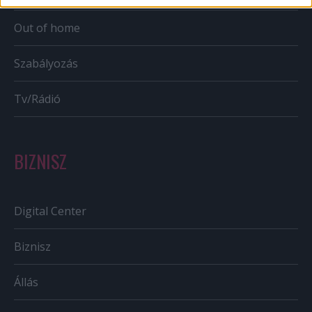
Out of home
Szabályozás
Tv/Rádió
BIZNISZ
Digital Center
Biznisz
Állás