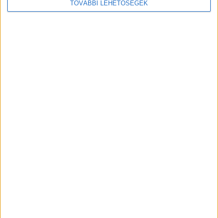
A RADIOCAFÉN
TOVÁBBI LEHETŐSÉGEK
Korábbi adások
A rovat támogatói: