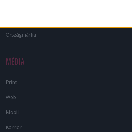
Reklám
Sportbiznisz
Országmárka
MÉDIA
Print
Web
Mobil
Karrier