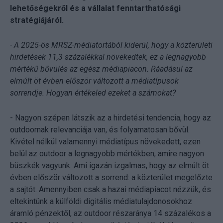
lehetőségekről és a vállalat fenntarthatósági
stratégiájáról.
- A 2025-ös MRSZ-médiatortából kiderül, hogy a közterületi
hirdetések 11,3 százalékkal növekedtek, ez a legnagyobb
mértékű bővülés az egész médiapiacon. Ráadásul az
elmúlt öt évben először változott a médiatípusok
sorrendje. Hogyan értékeled ezeket a számokat?
- Nagyon szépen látszik az a hirdetési tendencia, hogy az
outdoornak relevanciája van, és folyamatosan bővül.
Kivétel nélkül valamennyi médiatípus növekedett, ezen
belül az outdoor a legnagyobb mértékben, amire nagyon
büszkék vagyunk. Ami igazán izgalmas, hogy az elmúlt öt
évben először változott a sorrend: a közterület megelőzte
a sajtót. Amennyiben csak a hazai médiapiacot nézzük, és
eltekintünk a külföldi digitális médiatulajdonosokhoz
áramló pénzektől, az outdoor részaránya 14 százalékos a