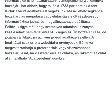
információkat is felhasználhatunk. A megfelelő helyre kattintva
illatélménytől a kuponadagoláson át a
hozzájárulhat ahhoz, hogy mi és a 1733 partnereink a fent
hologrammegjelenésekig egyre több interaktív
leírtak szerint adatkezelést végezzünk. Másik lehetőségként a
megoldást valósítunk meg az analóg megoldásokon kívül,
hozzájárulás megadása vagy elutasítása előtt részletesebb
és ezeket az utazóközönség is kifejezetten szereti. A
információkhoz juthat, és megváltoztathatja beállításait.
Felhívjuk figyelmét, hogy személyes adatainak bizonyos
közterület ma már nemcsak kiegészítő lehetőség, hanem
kezeléséhez nem feltétlenül szükséges az Ön hozzájárulása, de
egy nagyon is releváns kapcsolódási pont a fiatalokhoz is.
jogában áll tiltakozni az ilyen jellegű adatkezelés ellen. A
Egyszerre ad országos vagy városi léptékű láthatóságot a
beállításai csak erre a weboldalra érvényesek. Bármikor
legforgalmasabb tömegközlekedési csomópontokban,
megváltoztathatja a preferenciáit, vagy visszavonhatja
nem kapcsolható ki, nem szkippelhető és nem
hozzájárulását, ha visszatér erre az oldalra, és rákattint az oldal
szilánkosodik szét annyira, mint az online tér.
alján található "Adatvédelem" gombra.
- Hol van a legnagyobb növekedési lehetőség?
- Egyértelműen a digitalizációban. Már itthon is elindult a
közterületi reklámpiac digitalizációja, és ma már nem
elszigetelt fejlesztésekről beszélhetünk, hanem egy
egyértelmű piaci irányról. A digitális out-of-home (DOOH)
nem egyszerűen új technológia, hanem új kampánylogika: