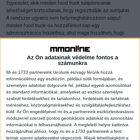
Egyesület, akik minden food truck tulajdonosnak
lehetőséget biztosítanak, hogy regisztrálják az autójukat.
A rendszer ugyanis nem helymeghatározáson alapul:
minden food truck-os hozzáférést kap egy
adminisztrációs felülethez, ahol maga frissítheti, hogy
mikor és hol lehet az autóval találkozni.
A weboldalon a kocsik mindig láthatóak lesznek, ha épp
Az Ön adatainak védelme fontos a
számunkra
ételt árusítanak; legyenek bármelyik vidéki rendezvényen
vagy akár a legnagyobb zenei fesztiválok egyikén.
Mi és 1733 partnereink tárolunk és/vagy férünk hozzá
információkhoz egy eszközön, például sütik formájában, és
személyes adatokat dolgozunk fel, például egyedi azonosítókat
CÍMKÉK
findthetruck.hu
food truck
és standard információkat, amelyeket az eszköz személyre
szabott hirdetésekhez és tartalomhoz, hirdetések és tartalmak
méréséhez, közönségmérésekhez és szolgáltatásfejlesztéshez
küld.
Az Ön engedélyével mi és a partnereink eszközleolvasásos
módszerrel szerzett pontos geolokációs adatokat és azonosítási
információkat is felhasználhatunk. A megfelelő helyre kattintva
Facebook
Email
hozzájárulhat ahhoz, hogy mi és a 1733 partnereink a fent
leírtak szerint adatkezelést végezzünk. Másik lehetőségként a