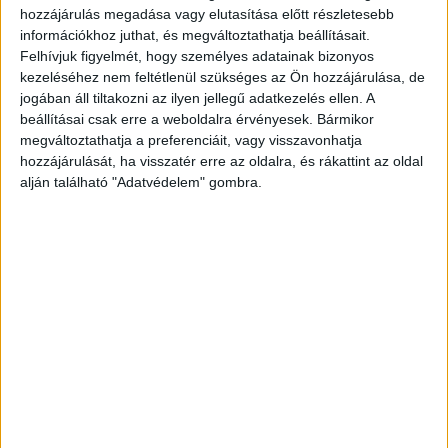
hozzájárulás megadása vagy elutasítása előtt részletesebb
információkhoz juthat, és megváltoztathatja beállításait.
Előző cikk
Következő cikk
Felhívjuk figyelmét, hogy személyes adatainak bizonyos
kezeléséhez nem feltétlenül szükséges az Ön hozzájárulása, de
Google consolidates its news
Budapestre jönnek az angyalok
jogában áll tiltakozni az ilyen jellegű adatkezelés ellen. A
services
beállításai csak erre a weboldalra érvényesek. Bármikor
megváltoztathatja a preferenciáit, vagy visszavonhatja
hozzájárulását, ha visszatér erre az oldalra, és rákattint az oldal
KAPCSOLÓDÓ CIKKEK
MORE FROM AUTHOR
alján található "Adatvédelem" gombra.
Tippek a biztonságos nyári netezéshez
Vezetékes internet szolgáltatását indít
a Yettel
Hatalmas leépítést jelentettek be a
Mandinernél