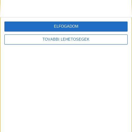
Megérkezett a legendás Louvre-gyűjtemény a
Samsung Art Store-ba
ELFOGADOM
Digital Center
2026. július 23.
A párizsi Louvre gyűjteményének 34 új műalkotása most
TOVÁBBI LEHETŐSÉGEK
először csatlakozik a Samsung Art Store-hoz. Ezzel a
világ egyik leghíresebb múzeumának összesen már 51
remekműve elérhető a Samsung Electronics platformján
világszerte. A kollekció része Leonardo...