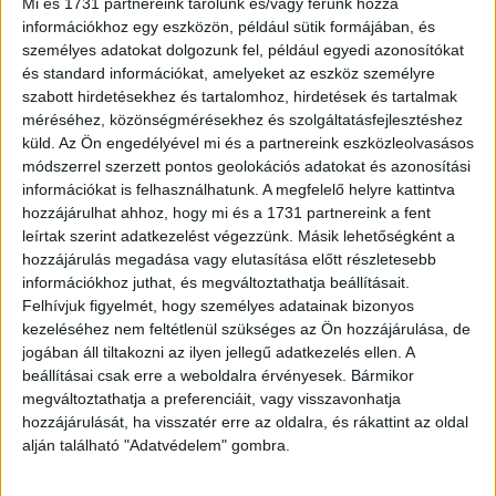
Mi és 1731 partnereink tárolunk és/vagy férünk hozzá
Magyarország ügyvezetője szerint az ügyfélszolgálati
információkhoz egy eszközön, például sütik formájában, és
technológia ma már ott tart, hogy sem költség, sem
személyes adatokat dolgozunk fel, például egyedi azonosítókat
technológiai korlátja nincs annak, hogy a kisebb cégek is a
és standard információkat, amelyeket az eszköz személyre
leghatékonyabb megoldásokat használják.
szabott hirdetésekhez és tartalomhoz, hirdetések és tartalmak
méréséhez, közönségmérésekhez és szolgáltatásfejlesztéshez
küld.
Az Ön engedélyével mi és a partnereink eszközleolvasásos
“A kkv-knak nem a legnagyobb cégekkel kell
módszerrel szerzett pontos geolokációs adatokat és azonosítási
versenyezniük, de tőlük kell tanulniuk, ellesniük a
információkat is felhasználhatunk. A megfelelő helyre kattintva
legfejlettebb technológiákat. A hazai cégek számára a
hozzájárulhat ahhoz, hogy mi és a 1731 partnereink a fent
regionális vállalatok jelentik a konkurenciát, velük pedig –
leírtak szerint adatkezelést végezzünk. Másik lehetőségként a
a koronavírus világjárvány hatására is felgyorsult digitális
hozzájárulás megadása vagy elutasítása előtt részletesebb
transzformációban – csak akkor tudják felvenni versenyt,
információkhoz juthat, és megváltoztathatja beállításait.
Felhívjuk figyelmét, hogy személyes adatainak bizonyos
ha kisebb költséggel, gyorsabban hozzáférhetnek
kezeléséhez nem feltétlenül szükséges az Ön hozzájárulása, de
azokhoz a technológiákhoz, amelyeket a legnagyobbak
jogában áll tiltakozni az ilyen jellegű adatkezelés ellen. A
használnak. Ezek a vállalati ügyfélszolgálati és
beállításai csak erre a weboldalra érvényesek. Bármikor
kommunikációs megoldások, amelyek
megváltoztathatja a preferenciáit, vagy visszavonhatja
költséghatékonyság, a folyamatok gyorsasága és az
hozzájárulását, ha visszatér erre az oldalra, és rákattint az oldal
ügyfélélmény szempontjából is versenybe hozhatják a
alján található "Adatvédelem" gombra.
kisebb cégeket, teljesen elérhetők nagyobb beruházás
nélkül, akár felhőből” – cáfolt rá a legnagyobb