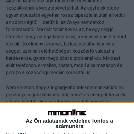
Akár néhány rossz ügyfélélmény a vevőkör 60
százalékának elvesztésével járhat. Az ügyfelek ötöde
ugyanis pusztán egyetlen rossz tapasztalat után elfordul
az adott cégtől – derült ki az Avaya nemzetközi
felméréséből. Ma már tehát kevés az, ha egy cég jó
terméket vagy szolgáltatást kínál, a vásárlók ennél többet
várnak. Jó élményt akarnak, ha kapcsolatba lépnek a
céggel: azonnali elérhetőséget, hozzáértő választ a
kérdéseikre, gyors megoldást a problémáikra. Mindezt
akár telefonon, e-mailen, chaten, mobil alkalmazáson és
persze a közösségi médián keresztül is.
Nem véletlen, hogy a legnagyobb telekommunikációs és
pénzügyi cégek hatalmas időt, pénzt és energiát tesznek
a legfejlettebb, akár mesterséges intelligenciát is
alkalmazó ügyfélszolgálati megoldások használatába. De
mit tehet egy hazai kkv, akinek se akkora költségkerete,
Az Ön adatainak védelme fontos a
se erre külön szakemberei nincsenek, mint a
számunkra
nagyvállalatoknak? Gombár György, az Avaya