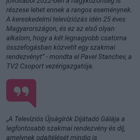
jóvoltából 2022-ben a nagyközönség is
részese lehet ennek a rangos eseménynek.
A kereskedelmi televíziózás idén 25 éves
Magyarországon, és ez az első olyan
alkalom, hogy a két legnagyobb csatorna
összefogásban közvetít egy szakmai
rendezvényt” - mondta el Pavel Stanchev, a
TV2 Csoport vezérigazgatója.
„A Televíziós Újságírók Díjátadó Gálája a
legfontosabb szakmai rendezvény és díj,
amelynek odaítélését mindig is