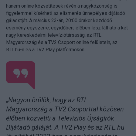
hanem online közvetítések révén a nagyközönség is
figyelemmel kísérheti az elismerés ünnepélyes díjátadó
gálaestjét. A március 23-án, 20:00 órakor kezdődő
esemény egyszerre, egyidőben, élőben lesz látható a két
nagy kereskedelmi televíziótársaság, az RTL
Magyarország és a TV2 Csoport online felületein, az
RTL.hu-n és a TV2 Play platformokon.
„Nagyon örülök, hogy az RTL
Magyarország a TV2 Csoporttal közösen
élőben közvetíti a Televíziós Újságírók
Díjátadó gáláját. A TV2 Play és az RTL.hu