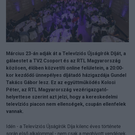
Március 23-án adják át a Televíziós Újságírók Díját, a
gálaestet a TV2 Csoport és az RTL Magyarország
közösen, élőben közvetíti online felületein, a 20:00-
kor kezdődő ünnepélyes díjátadó házigazdája Gundel
Takács Gábor lesz. Ez az együttműködés Kolosi
Péter, az RTL Magyarország vezérigazgató-
helyettese szerint azt jelzi, hogy a kereskedelmi
televíziós piacon nem ellenségek, csupán ellenfelek
vannak.
Idén - a Televíziós Újságírók Díja kilenc éves története
során első alkalommal - nem csak a meghívott vendégek,