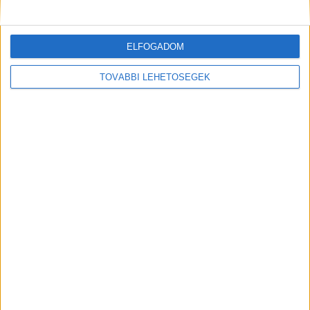
Anger Zsolt (A Tanár)
Csuja Imre (A mi kis falunk)
ELFOGADOM
TOVÁBBI LEHETŐSÉGEK
Kamarás Iván (Mintaapák)
CÍMKÉK
élő
Kenderessy Szabolcs
Kolosi Péter
közvetítés
Pavel Stanchev
RTL Magyarország
Televíziós Újságírók Díja
TV2 Csoport
Facebook
Email