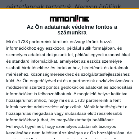
pártatlannak tartottuk. Nagyon örülünk,
hogy ettől az évtől ezt az is kifejezi, hogy a
két nagy kereskedelmi televízió online
Az Ön adatainak védelme fontos a
számunkra
felületei az RTL.hu és a TV2 Play is
Mi és 1733 partnereink tárolunk és/vagy férünk hozzá
közvetíti a díjátadó eseményeit. Ez az
információkhoz egy eszközön, például sütik formájában, és
utóbbi időben szokatlan együttműködés
személyes adatokat dolgozunk fel, például egyedi azonosítókat
és standard információkat, amelyeket az eszköz személyre
jelzi azt is, hogy a kereskedelmi televíziós
szabott hirdetésekhez és tartalomhoz, hirdetések és tartalmak
piacon nem ellenségek, csupán ellenfelek
méréséhez, közönségmérésekhez és szolgáltatásfejlesztéshez
vannak” - mutatott rá Kolosi Péter, az RTL
küld.
Az Ön engedélyével mi és a partnereink eszközleolvasásos
módszerrel szerzett pontos geolokációs adatokat és azonosítási
Magyarország vezérigazgató-helyettese és
információkat is felhasználhatunk. A megfelelő helyre kattintva
programigazgatója.
hozzájárulhat ahhoz, hogy mi és a 1733 partnereink a fent
leírtak szerint adatkezelést végezzünk. Másik lehetőségként a
hozzájárulás megadása vagy elutasítása előtt részletesebb
információkhoz juthat, és megváltoztathatja beállításait.
Felhívjuk figyelmét, hogy személyes adatainak bizonyos
kezeléséhez nem feltétlenül szükséges az Ön hozzájárulása, de