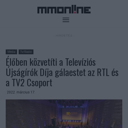
- HIRDETÉS -
Média
Tv/Rádió
Élőben közvetíti a Televíziós
Újságírók Díja gálaestet az RTL és
a TV2 Csoport
2022. március 17.