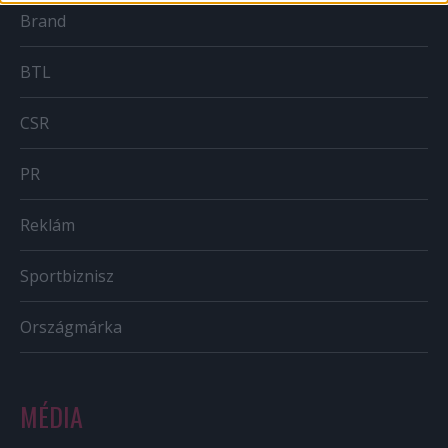
Brand
BTL
CSR
PR
Reklám
Sportbiznisz
Országmárka
MÉDIA