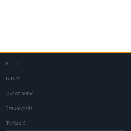
Print
Web
Mobil
Karrier
Bulvár
Out of home
Szabályozás
Tv/Rádió