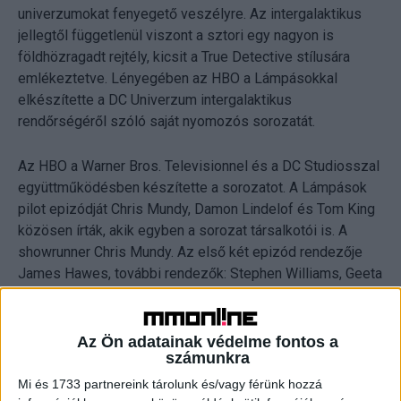
univerzumokat fenyegető veszélyre. Az intergalaktikus
jellegtől függetlenül viszont a sztori egy nagyon is
földhözragadt rejtély, kicsit a True Detective stílusára
emlékeztetve. Lényegében az HBO a Lámpásokkal
elkészítette a DC Univerzum intergalaktikus
rendőrségéről szóló saját nyomozós sorozatát.
Az HBO a Warner Bros. Televisionnel és a DC Studiosszal
együttműködésben készítette a sorozatot. A Lámpások
pilot epizódját Chris Mundy, Damon Lindelof és Tom King
közösen írták, akik egyben a sorozat társalkotói is. A
showrunner Chris Mundy. Az első két epizód rendezője
James Hawes, további rendezők: Stephen Williams, Geeta
Vasant Patel és Alik Sakharov. A sorozat executive
producerei: Mundy, Lindelof, James Gunn, Peter Safran,
King, Ron Schmidt és Hawes. A történet a „Green Lantern”
Az Ön adatainak védelme fontos a
számunkra
DC-képregényszereplőin alapul.
Mi és 1733 partnereink tárolunk és/vagy férünk hozzá