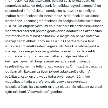
információkhoz egy eszközön, például sütik formájában, és
személyes adatokat dolgozunk fel, például egyedi azonosítókat
és standard információkat, amelyeket az eszköz személyre
szabott hirdetésekhez és tartalomhoz, hirdetések és tartalmak
méréséhez, közönségmérésekhez és szolgáltatásfejlesztéshez
küld.
Az Ön engedélyével mi és a partnereink eszközleolvasásos
módszerrel szerzett pontos geolokációs adatokat és azonosítási
információkat is felhasználhatunk. A megfelelő helyre kattintva
hozzájárulhat ahhoz, hogy mi és a 1733 partnereink a fent
leírtak szerint adatkezelést végezzünk. Másik lehetőségként a
hozzájárulás megadása vagy elutasítása előtt részletesebb
információkhoz juthat, és megváltoztathatja beállításait.
Felhívjuk figyelmét, hogy személyes adatainak bizonyos
kezeléséhez nem feltétlenül szükséges az Ön hozzájárulása, de
jogában áll tiltakozni az ilyen jellegű adatkezelés ellen. A
beállításai csak erre a weboldalra érvényesek. Bármikor
OLVASTA MÁR?
megváltoztathatja a preferenciáit, vagy visszavonhatja
hozzájárulását, ha visszatér erre az oldalra, és rákattint az oldal
alján található "Adatvédelem" gombra.