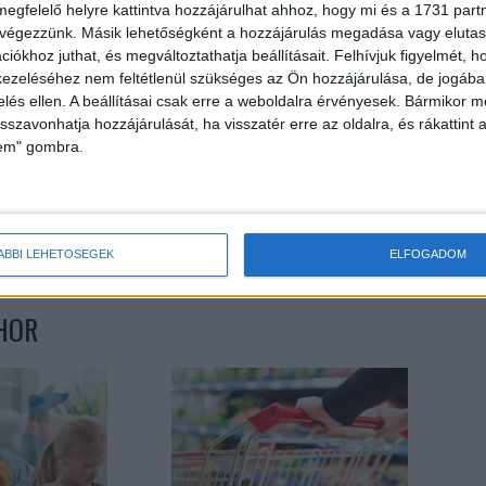
megfelelő helyre kattintva hozzájárulhat ahhoz, hogy mi és a 1731 partne
 végezzünk. Másik lehetőségként a hozzájárulás megadása vagy elutasí
iókhoz juthat, és megváltoztathatja beállításait.
Felhívjuk figyelmét, 
ezeléséhez nem feltétlenül szükséges az Ön hozzájárulása, de jogában 
zelés ellen. A beállításai csak erre a weboldalra érvényesek. Bármikor m
isszavonhatja hozzájárulását, ha visszatér erre az oldalra, és rákattint a
lem" gombra.
Következő cikk
Újabb kódolatlan csatornák
ÁBBI LEHETŐSÉGEK
ELFOGADOM
HOR