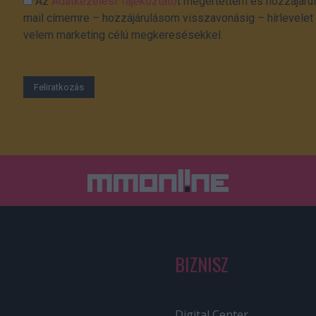
Az
Adatkezelési Tájékoztató
t megértettem és hozzájárul
mail címemre – hozzájárulásom visszavonásig – hírlevelet k
velem marketing célú megkeresésekkel.
BIZNISZ
Digital Center