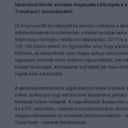
lakásvásárlóknak azonban magasabb költségekre kel
Trendriport tanulmányából.
Öt évvel ezelőtt következett be jelentős robbanás a lak
intézkedéseknek köszönhetően, a kínálat azonban akkor m
indult meg a tömeges vállalkozói lakásépítés. 2017-re a l
150-160 ezerre tehető, és figyelembe véve, hogy a külö
költözne, az adásvételek ilyen magas aránya valószínűl
egyszerre vesznek részt sokéves tapasztalattal, sok refe
kisebb társaságok, amelyeknek legfeljebb pár éves építő
vágtak bele a bizniszbe.
A lakáscélú beruházások egyik jelentős tétele a telekár.
telkek, építkezést (egy-két körzetet leszámítva, például
bérházak helyén indítanak. A nagyvállalatok Budapesten a l
és a XIII. kerületben, valamint a rozsdaövezetben, ahol k
megyeszékhelyeken és a kiemelt üdülőövezetekben – a Ba
Tisza-tónál – indulnak beruházások.