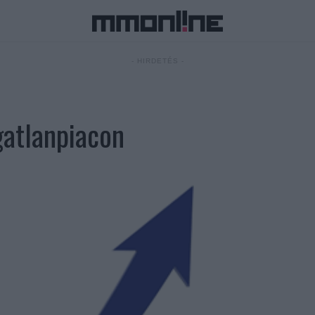
- HIRDETÉS -
ngatlanpiacon