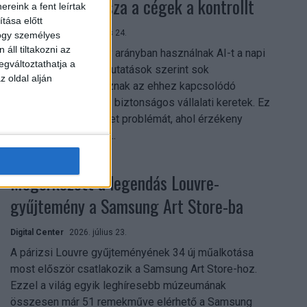
szerezhetik vissza a cégek a kontrollt
reink a fent leírtak
tása előtt
Digital Center
2026. július 24.
hogy személyes
áll tiltakozni az
A munkavállalók nagy arányban használnak AI-t a napi
egváltoztathatja a
munkában, ám friss kutatások szerint sok
z oldal alján
szervezetnél hiányoznak az ehhez kapcsolódó
világos irányelvek és biztonságos vállalati keretek. Ez
különösen ott jelenthet problémát, ahol érzékeny
üzleti információkkal...
Megérkezett a legendás Louvre-
gyűjtemény a Samsung Art Store-ba
Digital Center
2026. július 23.
A párizsi Louvre gyűjteményének 34 új műalkotása
most először csatlakozik a Samsung Art Store-hoz.
Ezzel a világ egyik leghíresebb múzeumának
összesen már 51 remekműve elérhető a Samsung