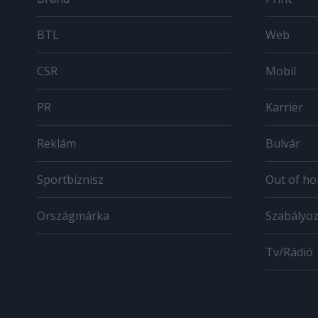
BTL
Web
CSR
Mobil
PR
Karrier
Reklám
Bulvár
Sportbiznisz
Out of h
Országmárka
Szabályo
Tv/Rádió