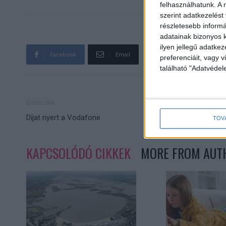
felhasználhatunk. A 
szerint adatkezelést
részletesebb informác
adatainak bizonyos k
ilyen jellegű adatke
Facebook
Email
preferenciáit, vagy v
található "Adatvéde
Előző cikk
Díjat nyert a Vodafone
TOV
KAPCSOLÓDÓ CIKKEK
MORE FROM AUT