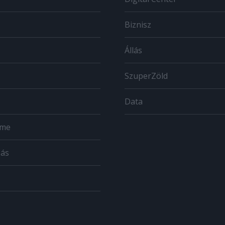
Biznisz
Állás
SzuperZöld
Data
ome
zás