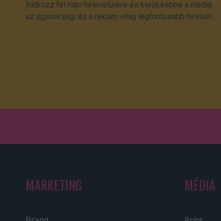
Iratkozz fel napi hírlevelünkre és kerülj képbe a média,
az ügynökségi és a reklám világ legfontosabb híreivel.
MARKETING
MÉDIA
Brand
Print