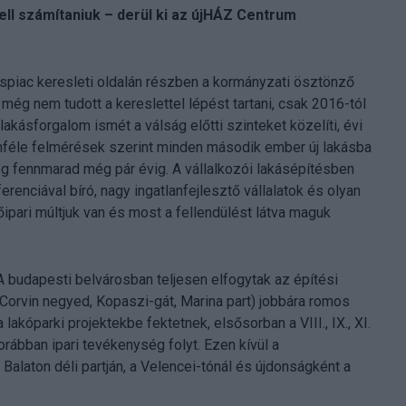
l számítaniuk – derül ki az újHÁZ Centrum
áspiac keresleti oldalán részben a kormányzati ösztönző
ég nem tudott a kereslettel lépést tartani, csak 2016-tól
akásforgalom ismét a válság előtti szinteket közelíti, évi
nféle felmérések szerint minden második ember új lakásba
eg fennmarad még pár évig. A vállalkozói lakásépítésben
renciával bíró, nagy ingatlanfejlesztő vállalatok és olyan
ipari múltjuk van és most a fellendülést látva maguk
 A budapesti belvárosban teljesen elfogytak az építési
 Corvin negyed, Kopaszi-gát, Marina part) jobbára romos
akóparki projektekbe fektetnek, elsősorban a VIII., IX., XI.
orábban ipari tevékenység folyt. Ezen kívül a
laton déli partján, a Velencei-tónál és újdonságként a