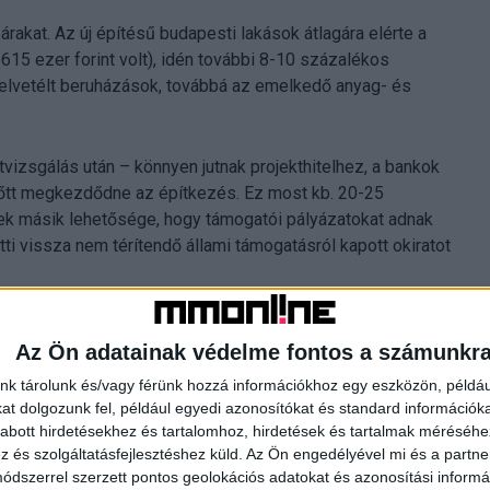
árakat. Az új építésű budapesti lakások átlagára elérte a
15 ezer forint volt), idén további 8-10 százalékos
y elvetélt beruházások, továbbá az emelkedő anyag- és
tvizsgálás után – könnyen jutnak projekthitelhez, a bankok
előtt megkezdődne az építkezés. Ez most kb. 20-25
ek másik lehetősége, hogy támogatói pályázatokat adnak
tti vissza nem térítendő állami támogatásról kapott okiratot
verseny kezdődött a szereplők között, főleg a magán
Az Ön adatainak védelme fontos a számunkr
 egy vállalati körnek van esélye. A versenyben azonban
d második felétől, mint például a munkaerőhiány és az
nk tárolunk és/vagy férünk hozzá információkhoz egy eszközön, példáu
t dolgozunk fel, például egyedi azonosítókat és standard információk
abott hirdetésekhez és tartalomhoz, hirdetések és tartalmak méréséhe
és szolgáltatásfejlesztéshez küld.
Az Ön engedélyével mi és a partne
dszerrel szerzett pontos geolokációs adatokat és azonosítási informác