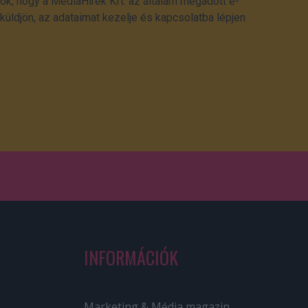
ok, hogy a MédiaHírek Kft. az általam megadott e-
üldjön, az adataimat kezelje és kapcsolatba lépjen
INFORMÁCIÓK
Marketing & Média magazin