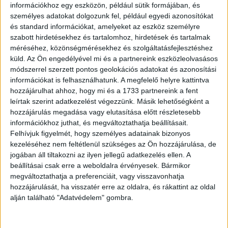
lakások iránt. Vidéken eközben vegyesebb képet látunk:
információkhoz egy eszközön, például sütik formájában, és
Debrecenben, Szegeden, Pécsen és Miskolcon
személyes adatokat dolgozunk fel, például egyedi azonosítókat
és standard információkat, amelyeket az eszköz személyre
számottevő emelkedés tapasztalható, míg Győrben és
szabott hirdetésekhez és tartalomhoz, hirdetések és tartalmak
Veszprémben inkább stagnálás vagy mérséklődés
méréséhez, közönségmérésekhez és szolgáltatásfejlesztéshez
figyelhető meg” – mondta Szegő Péter, a Duna House
küld.
Az Ön engedélyével mi és a partnereink eszközleolvasásos
vezető elemzője.
módszerrel szerzett pontos geolokációs adatokat és azonosítási
információkat is felhasználhatunk. A megfelelő helyre kattintva
Az albérleti piac mozgásai szoros összefüggésben
hozzájárulhat ahhoz, hogy mi és a 1733 partnereink a fent
állnak a lakásvásárlási lehetőségekkel is. Az Otthon Start
leírtak szerint adatkezelést végezzünk. Másik lehetőségként a
hozzájárulás megadása vagy elutasítása előtt részletesebb
Program közvetlen hatása a bérleti díjakon még nem
információkhoz juthat, és megváltoztathatja beállításait.
mérhető, így legjobb esetben középtávon mérsékelheti az
Felhívjuk figyelmét, hogy személyes adatainak bizonyos
albérletek iránti keresletet. Ez a hatás elsősorban a vidéki
kezeléséhez nem feltétlenül szükséges az Ön hozzájárulása, de
egyetemi városokban jelentkezhet. A fővárosban inkább a
jogában áll tiltakozni az ilyen jellegű adatkezelés ellen. A
bérleti díjak további mérsékelt emelkedése várható, főleg
beállításai csak erre a weboldalra érvényesek. Bármikor
a népszerűbb belső kerületekben.
megváltoztathatja a preferenciáit, vagy visszavonhatja
hozzájárulását, ha visszatér erre az oldalra, és rákattint az oldal
alján található "Adatvédelem" gombra.
OLVASTA MÁR?