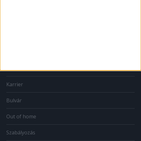
MÉDIA
Print
Web
Mobil
Karrier
Bulvár
Out of home
Szabályozás