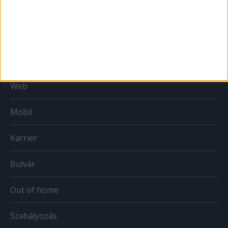
MÉDIA
Print
Web
Mobil
Karrier
Bulvár
Out of home
Szabályozás