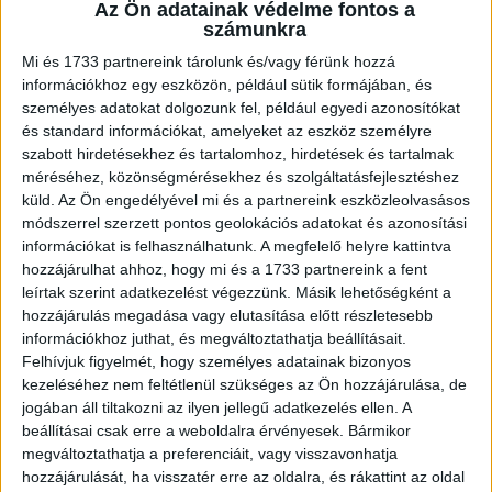
Az Ön adatainak védelme fontos a
tanúsága szerint a kelet-közép-európai informatikai
számunkra
igazgatók a felhőt, az IoT-t, az automatizálást, az 5G-t és
Mi és 1733 partnereink tárolunk és/vagy férünk hozzá
az MI-t tekintik a következő három év legfontosabb
információkhoz egy eszközön, például sütik formájában, és
befektetéseinek – hasonló fókuszterületeket látunk a
személyes adatokat dolgozunk fel, például egyedi azonosítókat
magyar ügyfeleinknél is.
és standard információkat, amelyeket az eszköz személyre
szabott hirdetésekhez és tartalomhoz, hirdetések és tartalmak
méréséhez, közönségmérésekhez és szolgáltatásfejlesztéshez
- Az IBM hogyan tudja támogatni a digitalizációs
küld.
Az Ön engedélyével mi és a partnereink eszközleolvasásos
törekvéseket?
módszerrel szerzett pontos geolokációs adatokat és azonosítási
információkat is felhasználhatunk. A megfelelő helyre kattintva
- A jelenlegi, gyökeresen megváltozott üzleti
hozzájárulhat ahhoz, hogy mi és a 1733 partnereink a fent
környezetben az IBM a partnereivel közösen öt módon
leírtak szerint adatkezelést végezzünk. Másik lehetőségként a
keresztül képes segíteni ügyfeleinek kiaknázni a
hozzájárulás megadása vagy elutasítása előtt részletesebb
információkhoz juthat, és megváltoztathatja beállításait.
digitalizáció előnyeit: adatvezérelt előrejelzéssel, az IT-
Felhívjuk figyelmét, hogy személyes adatainak bizonyos
és üzleti folyamatok nagy fokú automatizációjával, az
kezeléséhez nem feltétlenül szükséges az Ön hozzájárulása, de
összes kapcsolódási pont kiberbiztonságának
jogában áll tiltakozni az ilyen jellegű adatkezelés ellen. A
folyamatos garantálásával, az infrastruktúra
beállításai csak erre a weboldalra érvényesek. Bármikor
modernizálásával és az új, transzformatív üzleti modellek
megváltoztathatja a preferenciáit, vagy visszavonhatja
támogatásával.
hozzájárulását, ha visszatér erre az oldalra, és rákattint az oldal