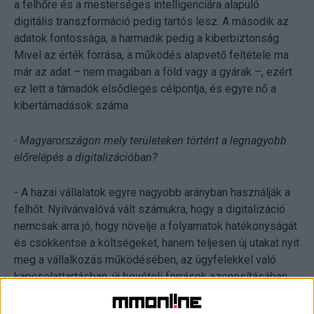
a felhőre és a mesterséges intelligenciára alapuló
digitális transzformáció pedig tartós lesz. A második az
adatok fontossága, a harmadik pedig a kiberbiztonság.
Mivel az érték forrása, a működés alapvető feltétele ma
már az adat – nem magában a föld vagy a gyárak –, ezért
ez lett a támadók elsődleges célpontja, és egyre nő a
kibertámadások száma.
- Magyarországon mely területeken történt a legnagyobb
előrelépés a digitalizációban?
- A hazai vállalatok egyre nagyobb arányban használják a
felhőt. Nyilvánvalóvá vált számukra, hogy a digitalizáció
nemcsak arra jó, hogy növelje a folyamatok hatékonyságát
és csökkentse a költségeket, hanem teljesen új utakat nyit
meg a vállalkozás működésében, az ügyfelekkel való
kapcsolattartásban, új bevételi források azonosításában
és a következő generációs hibrid munkakörnyezet
kezelésében. Az IBM közelmúltban készült felmérésének