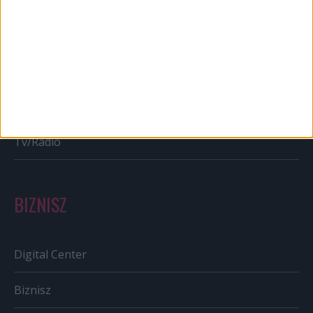
Bulvár
Out of home
Szabályozás
Tv/Rádió
BIZNISZ
Digital Center
Biznisz