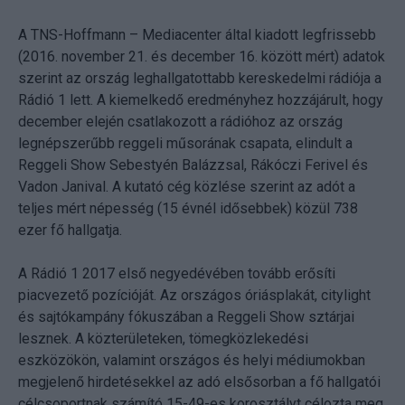
A TNS-Hoffmann – Mediacenter által kiadott legfrissebb
(2016. november 21. és december 16. között mért) adatok
szerint az ország leghallgatottabb kereskedelmi rádiója a
Rádió 1 lett. A kiemelkedő eredményhez hozzájárult, hogy
december elején csatlakozott a rádióhoz az ország
legnépszerűbb reggeli műsorának csapata, elindult a
Reggeli Show Sebestyén Balázzsal, Rákóczi Ferivel és
Vadon Janival. A kutató cég közlése szerint az adót a
teljes mért népesség (15 évnél idősebbek) közül 738
ezer fő hallgatja.
A Rádió 1 2017 első negyedévében tovább erősíti
piacvezető pozícióját. Az országos óriásplakát, citylight
és sajtókampány fókuszában a Reggeli Show sztárjai
lesznek. A közterületeken, tömegközlekedési
eszközökön, valamint országos és helyi médiumokban
megjelenő hirdetésekkel az adó elsősorban a fő hallgatói
célcsoportnak számító 15-49-es korosztályt célozta meg.