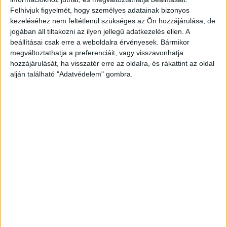
National Geographic műsorán
Felhívjuk figyelmét, hogy személyes adatainak bizonyos
kezeléséhez nem feltétlenül szükséges az Ön hozzájárulása, de
jogában áll tiltakozni az ilyen jellegű adatkezelés ellen. A
Versenyben a legjobb filmnek járó
beállításai csak erre a weboldalra érvényesek. Bármikor
megváltoztathatja a preferenciáit, vagy visszavonhatja
FIPRESCI Nagydíjért a Csendes barát
hozzájárulását, ha visszatér erre az oldalra, és rákattint az oldal
alján található "Adatvédelem" gombra.
Kulináris kalandok a TV Paprika új
sorozataival