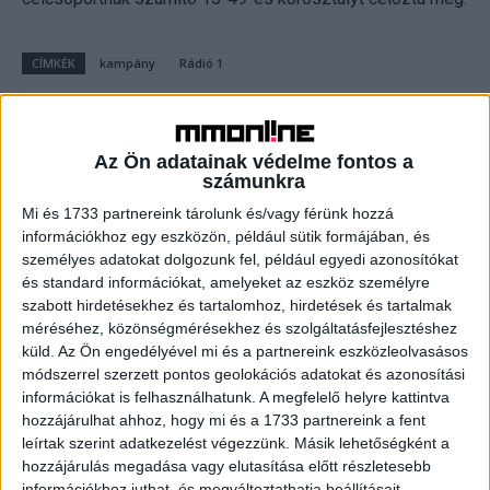
CÍMKÉK
kampány
Rádió 1
Az Ön adatainak védelme fontos a
számunkra
Facebook
Email
Mi és 1733 partnereink tárolunk és/vagy férünk hozzá
információkhoz egy eszközön, például sütik formájában, és
személyes adatokat dolgozunk fel, például egyedi azonosítókat
és standard információkat, amelyeket az eszköz személyre
Előző cikk
Következő cikk
szabott hirdetésekhez és tartalomhoz, hirdetések és tartalmak
Hatalmas növekedés a
Erre készül a Toyota
méréséhez, közönségmérésekhez és szolgáltatásfejlesztéshez
Toyotánál
küld.
Az Ön engedélyével mi és a partnereink eszközleolvasásos
módszerrel szerzett pontos geolokációs adatokat és azonosítási
információkat is felhasználhatunk. A megfelelő helyre kattintva
hozzájárulhat ahhoz, hogy mi és a 1733 partnereink a fent
KAPCSOLÓDÓ CIKKEK
MORE FROM AUTHOR
leírtak szerint adatkezelést végezzünk. Másik lehetőségként a
hozzájárulás megadása vagy elutasítása előtt részletesebb
Izgalmas premierek a
információkhoz juthat, és megváltoztathatja beállításait.