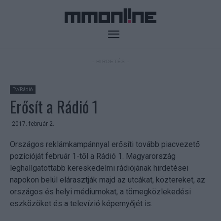
- HIRDETÉS -
Tv/Rádió
Erősít a Rádió 1
2017. február 2.
Országos reklámkampánnyal erősíti tovább piacvezető
pozícióját február 1-től a Rádió 1. Magyarország
leghallgatottabb kereskedelmi rádiójának hirdetései
napokon belül elárasztják majd az utcákat, köztereket, az
országos és helyi médiumokat, a tömegközlekedési
eszközöket és a televízió képernyőjét is.