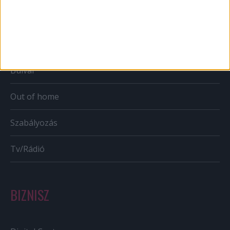
Mobil
Karrier
Bulvár
Out of home
Szabályozás
Tv/Rádió
BIZNISZ