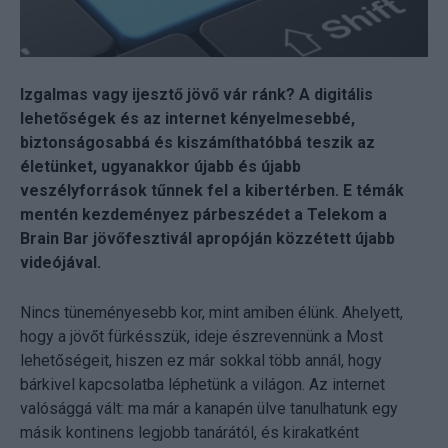
Izgalmas vagy ijesztő jövő vár ránk? A digitális
lehetőségek és az internet kényelmesebbé,
biztonságosabbá és kiszámíthatóbbá teszik az
életünket, ugyanakkor újabb és újabb
veszélyforrások tűnnek fel a kibertérben. E témák
mentén kezdeményez párbeszédet a Telekom a
Brain Bar jövőfesztivál apropóján közzétett újabb
videójával.
Nincs tüneményesebb kor, mint amiben élünk. Ahelyett,
hogy a jövőt fürkésszük, ideje észrevennünk a Most
lehetőségeit, hiszen ez már sokkal több annál, hogy
bárkivel kapcsolatba léphetünk a világon. Az internet
valósággá vált: ma már a kanapén ülve tanulhatunk egy
másik kontinens legjobb tanárától, és kirakatként