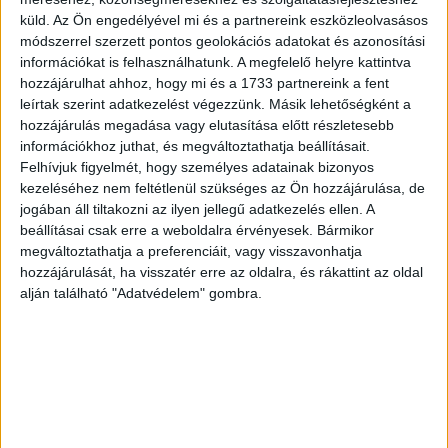
kerülhetünk bajba, ha kockázatos dolgokat próbálunk ki az
küld.
Az Ön engedélyével mi és a partnereink eszközleolvasásos
módszerrel szerzett pontos geolokációs adatokat és azonosítási
interneten – potenciális célponttá vált minden
információkat is felhasználhatunk. A megfelelő helyre kattintva
internethasználó, sőt mindenki, aki a hálózattal
hozzájárulhat ahhoz, hogy mi és a 1733 partnereink a fent
összekapcsolt szolgáltatásokat igénybe veszi.
leírtak szerint adatkezelést végezzünk. Másik lehetőségként a
hozzájárulás megadása vagy elutasítása előtt részletesebb
A kalandot a kockázattól, a lehetőséget a veszélytől a
információkhoz juthat, és megváltoztathatja beállításait.
tudás és a felelősség választja el. A 2018-as budapesti
Felhívjuk figyelmét, hogy személyes adatainak bizonyos
kezeléséhez nem feltétlenül szükséges az Ön hozzájárulása, de
Brain Bar arra teremt lehetőséget, hogy közösen
jogában áll tiltakozni az ilyen jellegű adatkezelés ellen. A
gondolkodjunk az ehhez hasonlóan fontos és aktuális
beállításai csak erre a weboldalra érvényesek. Bármikor
témákról. A Magyar Telekom az esemény stratégiai
megváltoztathatja a preferenciáit, vagy visszavonhatja
partnereként kiemelt szerepet vállal abban, hogy elindítsa
hozzájárulását, ha visszatér erre az oldalra, és rákattint az oldal
a párbeszédet és hozzájáruljon a digitális tájékozottság
alján található "Adatvédelem" gombra.
széleskörű elterjesztéséhez. A társaság célja megmutatni
a digitalizációban rejlő lehetőségeket és veszélyeket
egyaránt, hogy minél többen tudatos felhasználóként,
magabiztosan és biztonsággal alkalmazzák a digitális
technológiákat.