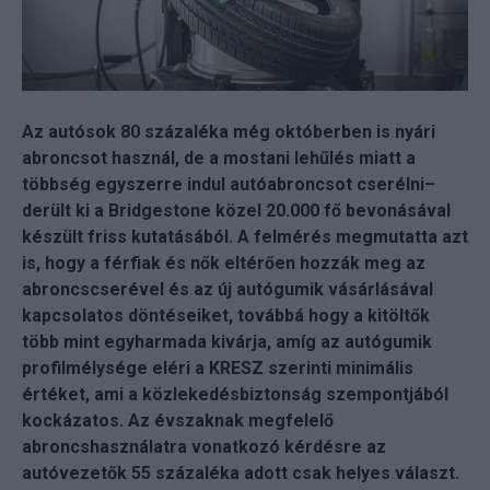
Az autósok 80 százaléka még októberben is nyári
abroncsot használ, de a mostani lehűlés miatt a
többség egyszerre indul autóabroncsot cserélni–
derült ki a Bridgestone közel 20.000 fő bevonásával
készült friss kutatásából. A felmérés megmutatta azt
is, hogy a férfiak és nők eltérően hozzák meg az
abroncscserével és az új autógumik vásárlásával
kapcsolatos döntéseiket, továbbá hogy a kitöltők
több mint egyharmada kivárja, amíg az autógumik
profilmélysége eléri a KRESZ szerinti minimális
értéket, ami a közlekedésbiztonság szempontjából
kockázatos. Az évszaknak megfelelő
abroncshasználatra vonatkozó kérdésre az
autóvezetők 55 százaléka adott csak helyes választ.