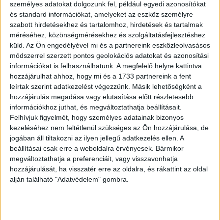
személyes adatokat dolgozunk fel, például egyedi azonosítókat
abroncsok vásárlásakor a férfiak elsősorban az interneten
és standard információkat, amelyeket az eszköz személyre
fellelhető forrásokból tájékozódnak (férfi: 61%, nők: 38%).
szabott hirdetésekhez és tartalomhoz, hirdetések és tartalmak
Ezzel szemben a női kitöltők közel fele (nők: 49%, férfi:
méréséhez, közönségmérésekhez és szolgáltatásfejlesztéshez
küld.
Az Ön engedélyével mi és a partnereink eszközleolvasásos
21%) nyilatkozott úgy, hogy szívesebben hagyatkozik
módszerrel szerzett pontos geolokációs adatokat és azonosítási
gumis szakemberek véleményére. Szintén a hozzáértők
információkat is felhasználhatunk. A megfelelő helyre kattintva
iránti bizalmat mutatja, hogy amíg a férfi válaszadók közel
hozzájárulhat ahhoz, hogy mi és a 1733 partnereink a fent
harmada (32%) meghatározott időközönként, 4-5 évente
leírtak szerint adatkezelést végezzünk. Másik lehetőségként a
cserél abroncsot, addig a hölgyek egy jó része (37%)
hozzájárulás megadása vagy elutasítása előtt részletesebb
ebben a kérdésben is inkább a szakemberek
információkhoz juthat, és megváltoztathatja beállításait.
visszajelzésére alapozza a döntését. A gumicserék
Felhívjuk figyelmét, hogy személyes adatainak bizonyos
kezeléséhez nem feltétlenül szükséges az Ön hozzájárulása, de
ellenőrzését a nők 31 százaléka szintén az ő
jogában áll tiltakozni az ilyen jellegű adatkezelés ellen. A
bevonásukkal végzi, amely a férfiak csak 12 százalékára
beállításai csak erre a weboldalra érvényesek. Bármikor
jellemző.
megváltoztathatja a preferenciáit, vagy visszavonhatja
hozzájárulását, ha visszatér erre az oldalra, és rákattint az oldal
Árulkodó jelek az abroncson
alján található "Adatvédelem" gombra.
Sajnos az új gumik vásárlásával a megkérdezettek több
mint egyharmada (38%) még mindig kivárja, amíg a gumik