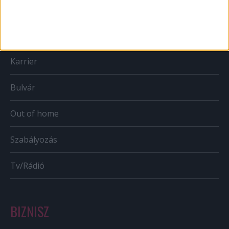
Web
Mobil
Karrier
Bulvár
Out of home
Szabályozás
Tv/Rádió
BIZNISZ