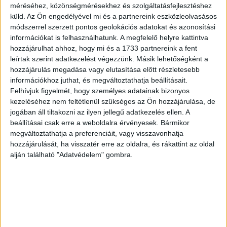
méréséhez, közönségmérésekhez és szolgáltatásfejlesztéshez
küld.
Az Ön engedélyével mi és a partnereink eszközleolvasásos
módszerrel szerzett pontos geolokációs adatokat és azonosítási
információkat is felhasználhatunk. A megfelelő helyre kattintva
Újfajta visszaváltó automata jelent meg Magyarországon
hozzájárulhat ahhoz, hogy mi és a 1733 partnereink a fent
leírtak szerint adatkezelést végezzünk. Másik lehetőségként a
hozzájárulás megadása vagy elutasítása előtt részletesebb
információkhoz juthat, és megváltoztathatja beállításait.
Felhívjuk figyelmét, hogy személyes adatainak bizonyos
kezeléséhez nem feltétlenül szükséges az Ön hozzájárulása, de
jogában áll tiltakozni az ilyen jellegű adatkezelés ellen. A
beállításai csak erre a weboldalra érvényesek. Bármikor
megváltoztathatja a preferenciáit, vagy visszavonhatja
hozzájárulását, ha visszatér erre az oldalra, és rákattint az oldal
alján található "Adatvédelem" gombra.
Kapott két plusz adást A Nagy Duett most futó évada