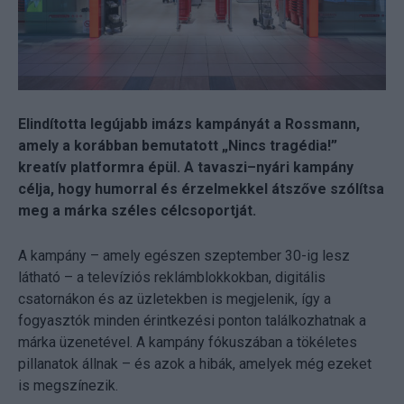
Elindította legújabb imázs kampányát a Rossmann,
amely a korábban bemutatott „Nincs tragédia!”
kreatív platformra épül. A tavaszi–nyári kampány
célja, hogy humorral és érzelmekkel átszőve szólítsa
meg a márka széles célcsoportját.
A kampány – amely egészen szeptember 30-ig lesz
látható – a televíziós reklámblokkokban, digitális
csatornákon és az üzletekben is megjelenik, így a
fogyasztók minden érintkezési ponton találkozhatnak a
márka üzenetével. A kampány fókuszában a tökéletes
pillanatok állnak – és azok a hibák, amelyek még ezeket
is megszínezik.