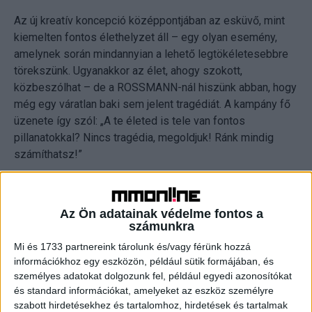
Az új kreatív koncepció középpontjában az esküvő, mint
kiemelten fontos élethelyzet áll – egy olyan esemény,
amelynek során mindannyian a lehető legtökéletesebbre
törekszünk. Ugyanakkor az élet, ahogy szokott,
közbeszólhat – de a ROSSMANN-nál hiszünk abban, hogy
még egy váratlan baki sem jelent tragédiát. A kampány fő
üzenete így szól: „A te életed is tele van fontos
pillanatokkal? Nincs tragédia, megoldjuk! Ránk mindig
számíthatsz!”
OLVASTA MÁR?
Az Ön adatainak védelme fontos a
számunkra
Mi és 1733 partnereink tárolunk és/vagy férünk hozzá
információkhoz egy eszközön, például sütik formájában, és
személyes adatokat dolgozunk fel, például egyedi azonosítókat
és standard információkat, amelyeket az eszköz személyre
szabott hirdetésekhez és tartalomhoz, hirdetések és tartalmak