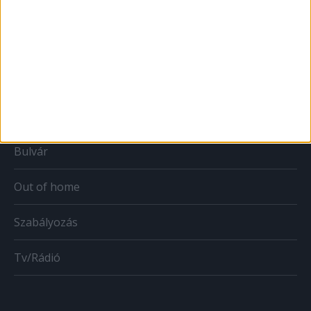
Print
Web
Mobil
Karrier
Bulvár
Out of home
Szabályozás
Tv/Rádió