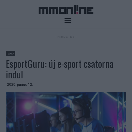
- HIRDETÉS -
Web
EsportGuru: új e-sport csatorna
indul
2020. június 12.