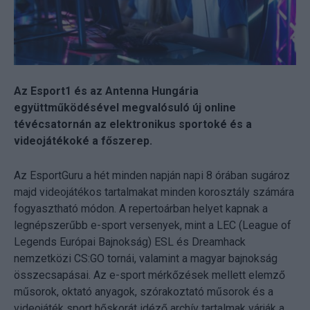
Az Esport1 és az Antenna Hungária
együttműködésével megvalósuló új online
tévécsatornán az elektronikus sportoké és a
videojátékoké a főszerep.
Az EsportGuru a hét minden napján napi 8 órában sugároz
majd videojátékos tartalmakat minden korosztály számára
fogyasztható módon. A repertoárban helyet kapnak a
legnépszerűbb e-sport versenyek, mint a LEC (League of
Legends Európai Bajnokság) ESL és Dreamhack
nemzetközi CS:GO tornái, valamint a magyar bajnokság
összecsapásai. Az e-sport mérkőzések mellett elemző
műsorok, oktató anyagok, szórakoztató műsorok és a
videojáték sport hőskorát idéző archív tartalmak várják a