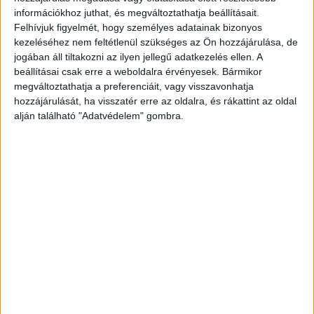
információkhoz juthat, és megváltoztathatja beállításait.
Felhívjuk figyelmét, hogy személyes adatainak bizonyos
kezeléséhez nem feltétlenül szükséges az Ön hozzájárulása, de
KAPCSOLÓDÓ CIKKEK
MORE FROM AUTHOR
jogában áll tiltakozni az ilyen jellegű adatkezelés ellen. A
beállításai csak erre a weboldalra érvényesek. Bármikor
Tippek a biztonságos nyári netezéshez
megváltoztathatja a preferenciáit, vagy visszavonhatja
hozzájárulását, ha visszatér erre az oldalra, és rákattint az oldal
alján található "Adatvédelem" gombra.
Vezetékes internet szolgáltatását indít
a Yettel
Hatalmas leépítést jelentettek be a
Mandinernél