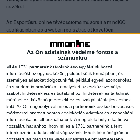
nézőket.
Az EsportGuru online tévécsatorna műsorait a mindiGO
applikációban és a weben regisztrációt követően
díjmentesen érhetik el a felhasználók.
Az Ön adatainak védelme fontos a
számunkra
CÍMKÉK
Antenna Hungária
Esport1
EsportGuru
mindigo
Mi és 1731 partnereink tárolunk és/vagy férünk hozzá
információkhoz egy eszközön, például sütik formájában, és
személyes adatokat dolgozunk fel, például egyedi azonosítókat
és standard információkat, amelyeket az eszköz személyre
Facebook
Email
szabott hirdetésekhez és tartalomhoz, hirdetések és tartalmak
méréséhez, közönségmérésekhez és szolgáltatásfejlesztéshez
küld.
Az Ön engedélyével mi és a partnereink eszközleolvasásos
módszerrel szerzett pontos geolokációs adatokat és azonosítási
információkat is felhasználhatunk. A megfelelő helyre kattintva
Előző cikk
Következő cikk
hozzájárulhat ahhoz, hogy mi és a 1731 partnereink a fent
Nem félnek a magyarok a
Mobilfotós versenyt hirdet a
leírtak szerint adatkezelést végezzünk. Másik lehetőségként a
válságtól
Huawei
hozzájárulás megadása vagy elutasítása előtt részletesebb