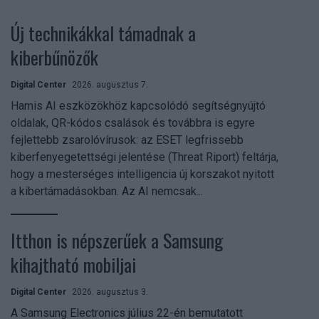
Új technikákkal támadnak a
kiberbűnözők
Digital Center
2026. augusztus 7.
Hamis AI eszközökhöz kapcsolódó segítségnyújtó
oldalak, QR-kódos csalások és továbbra is egyre
fejlettebb zsarolóvírusok: az ESET legfrissebb
kiberfenyegetettségi jelentése (Threat Riport) feltárja,
hogy a mesterséges intelligencia új korszakot nyitott
a kibertámadásokban. Az AI nemcsak...
Itthon is népszerűek a Samsung
kihajtható mobiljai
Digital Center
2026. augusztus 3.
A Samsung Electronics július 22-én bemutatott