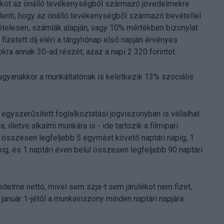
lékot az önálló tevékenységből származó jövedelmekre
elenti, hogy az önálló tevékenységből származó bevétellel
telesen, számlák alapján, vagy 10% mértékben bizonylat
e fizetett díj eléri a tárgyhónap első napján érvényes
ra annak 30-ad részét, azaz a napi 2 320 forintot.
yanakkor a munkáltatónak is keletkezik 13% szociális
egyszerűsített foglalkoztatási jogviszonyban is vállalhat
lletve alkalmi munkára is - ide tartozik a filmipari
, összesen legfeljebb 5 egymást követő naptári napig, 1
ig, és 1 naptári éven belül összesen legfeljebb 90 naptári
edelme nettó, mivel sem szja-t sem járulékot nem fizet,
 január 1-jétől a munkaviszony minden naptári napjára