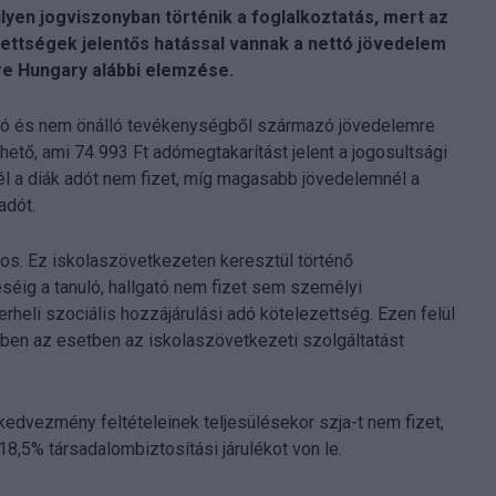
lyen jogviszonyban történik a foglalkoztatás, mert az
ettségek jelentős hatással vannak a nettó jövedelem
ore Hungary alábbi elemzése.
ló és nem önálló tevékenységből származó jövedelemre
ető, ami 74 993 Ft adómegtakarítást jelent a jogosultsági
 a diák adót nem fizet, míg magasabb jövedelemnél a
adót.
nos. Ez iskolaszövetkezeten keresztül történő
éséig a tanuló, hallgató nem fizet sem személyi
erheli szociális hozzájárulási adó kötelezettség. Ezen felül
ebben az esetben az iskolaszövetkezeti szolgáltatást
kedvezmény feltételeinek teljesülésekor szja-t nem fizet,
8,5% társadalombiztosítási járulékot von le.