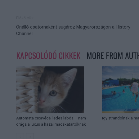
Előző cikk
Önálló csatornaként sugároz Magyarországon a History
Channel
KAPCSOLÓDÓ CIKKEK
MORE FROM AUT
Automata cicavécé, ledes labda – nem
Így strandolnak a m
drága a luxus a hazai macskatartóknak