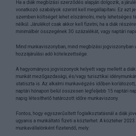
Ha a diák megbízási szerződés alapján dolgozik, a járu
vonatkozó szabályok szerint kell megállapítani. Ez azt j
szemben költséget lehet elszámolni, mely lehetséges té
nélkül. Járulékot csak akkor kell fizetni, ha a diák részér
minimálbér összegének 30 százalékát, vagy naptári napok
Mind munkaviszonyban, mind megbízási jogviszonyban ug
hozzájárulási adó kötelezettsége.
A hagyományos jogviszonyok helyett vagy mellett a diák 
munkát mezőgazdasági, és/vagy turisztikai idénymunkára, i
statiszta is. Az alkalmi munkavégzés időben korlátozott
naptári hónapon belül összesen legfeljebb 15 naptári nap
napig létesíthető határozott időre munkaviszony.
Fontos, hogy egyszerűsített foglalkoztatásnál a diák jöv
ugyanis a munkáltató fizeti a közterhet. A közteher 2023.
munkavállalónként fizetendő, mely: