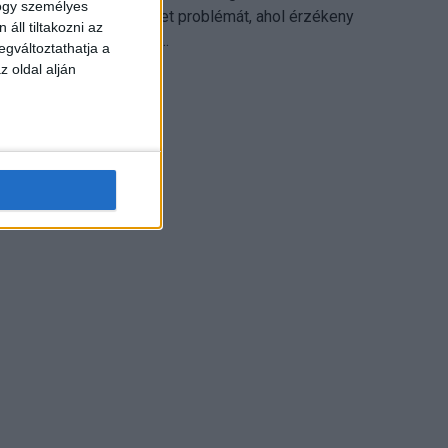
hogy személyes
különösen ott jelenthet problémát, ahol érzékeny
áll tiltakozni az
üzleti információkkal...
egváltoztathatja a
z oldal alján