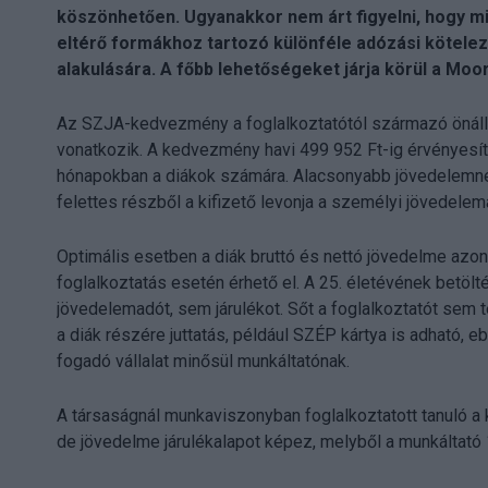
köszönhetően. Ugyanakkor nem árt figyelni, hogy mi
eltérő formákhoz tartozó különféle adózási kötelez
alakulására. A főbb lehetőségeket járja körül a Mo
Az SZJA-kedvezmény a foglalkoztatótól származó önál
vonatkozik. A kedvezmény havi 499 952 Ft-ig érvényesíth
hónapokban a diákok számára. Alacsonyabb jövedelemnél
felettes részből a kifizető levonja a személyi jövedelem
Optimális esetben a diák bruttó és nettó jövedelme azo
foglalkoztatás esetén érhető el. A 25. életévének betölt
jövedelemadót, sem járulékot. Sőt a foglalkoztatót sem t
a diák részére juttatás, például SZÉP kártya is adható, 
fogadó vállalat minősül munkáltatónak.
A társaságnál munkaviszonyban foglalkoztatott tanuló a 
de jövedelme járulékalapot képez, melyből a munkáltató 1