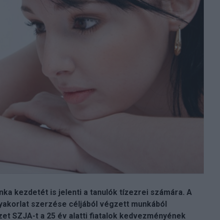
a kezdetét is jelenti a tanulók tízezrei számára. A
yakorlat szerzése céljából végzett munkából
et SZJA-t a 25 év alatti fiatalok kedvezményének