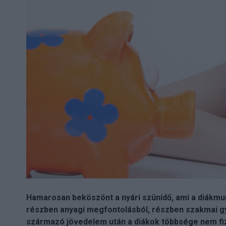
Hamarosan beköszönt a nyári szünidő, ami a diákmunk
részben anyagi megfontolásból, részben szakmai g
származó jövedelem után a diákok többsége nem fiz