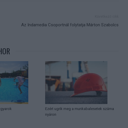
Következő cikk
Az Indamedia Csoportnál folytatja Márton Szabolcs
HOR
agyarok
Ezért ugrik meg a munkabalesetek száma
nyáron