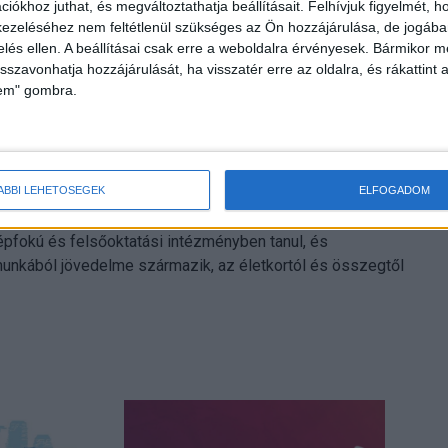
iókhoz juthat, és megváltoztathatja beállításait.
Felhívjuk figyelmét, 
ezeléséhez nem feltétlenül szükséges az Ön hozzájárulása, de jogában 
zelés ellen. A beállításai csak erre a weboldalra érvényesek. Bármikor m
isszavonhatja hozzájárulását, ha visszatér erre az oldalra, és rákattint a
lem" gombra.
illetőségű diák munkabéréből vagy megbízási díjából akkor
yanarra az időszakra másik államban nem vett és nem
s jövedelmének – ideértve a Magyarországon nem
arországon adózik. Külföldi adóügyi illetőségnél az
zükséges.
ÁBBI LEHETŐSÉGEK
ELFOGADOM
pfokú és felsőoktatási intézményben tanul, és
unkából jövedelme származik, az életkortól és összegtől