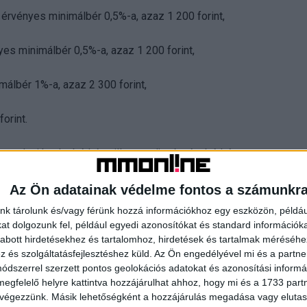
rvényes minimálbér 0,5%-a, azaz 1 200 forint,
yes minimálbér 0,5%-a, azaz 1 200 forint,
álbér 1%-a, azaz 2 300 forint,
orint.
ny alapján alapbérként, illetve teljesítménybérként – a
ötelező legkisebb munkabér 85 százaléka, garantált
Az Ön adatainak védelme fontos a számunkr
nk tárolunk és/vagy férünk hozzá információkhoz egy eszközön, példáu
ozó kormányrendelet szerint 2023-ban legfeljebb napi nettó
t dolgozunk fel, például egyedi azonosítókat és standard információk
llapítania, ezért erről bevallást sem kell benyújtania.
abott hirdetésekhez és tartalomhoz, hirdetések és tartalmak méréséhe
és szolgáltatásfejlesztéshez küld.
Az Ön engedélyével mi és a partne
dszerrel szerzett pontos geolokációs adatokat és azonosítási informác
végezhet tevékenységet. Az átalányadózás alkalmazása
megfelelő helyre kattintva hozzájárulhat ahhoz, hogy mi és a 1733 partne
edelme (232.000*12÷2= 1.392.000 Ft) mentes az adó alól,
 végezzünk. Másik lehetőségként a hozzájárulás megadása vagy elutasí
telt jelent adó- és járulékmentesen a diák számára.