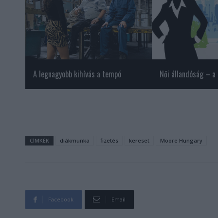
A legnagyobb kihívás a tempó
Női állandóság – a
CÍMKÉK
diákmunka
fizetés
kereset
Moore Hungary
Facebook
Email