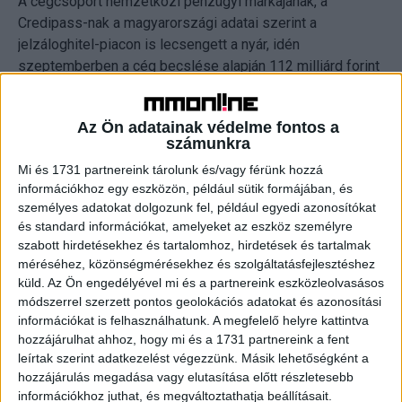
A cégcsoport nemzetközi pénzügyi márkájának, a
Credipass-nak a magyarországi adatai szerint a
jelzáloghitel-piacon is lecsengett a nyár, idén
szeptemberben a cég becslése alapján 112 milliárd forint
szerződéses összegű lakáscélú jelzáloghitel
realizálódott. 2024 harmadik negyedévében az ország
Az Ön adatainak védelme fontos a
teljes területén a 20 millió forint feletti összegre
számunkra
szerződők aránya volt a legmagasabb. Kelet-
Mi és 1731 partnereink tárolunk és/vagy férünk hozzá
Magyarország kivételével országszerte csökkent az
információkhoz egy eszközön, például sütik formájában, és
átlagos hitelnagyság az előző negyedévhez képest.
személyes adatokat dolgozunk fel, például egyedi azonosítókat
Keleten jelentős emelkedés után 22,4 millió forintra nőtt
és standard információkat, amelyeket az eszköz személyre
az átlagos hitelösszeg, a nyugati országrészben 20 millió
szabott hirdetésekhez és tartalomhoz, hirdetések és tartalmak
forint alá csökkent ez az érték. A budapesti hitelfelvevők
méréséhez, közönségmérésekhez és szolgáltatásfejlesztéshez
körében az átlagos hitelnagyság 26,6 millió forint volt. Az
küld.
Az Ön engedélyével mi és a partnereink eszközleolvasásos
módszerrel szerzett pontos geolokációs adatokat és azonosítási
ország teljes területén a 20 éves futamidőre szóló
információkat is felhasználhatunk. A megfelelő helyre kattintva
ügyletek aránya volt a legkiemelkedőbb ezúttal is, Kelet-
hozzájárulhat ahhoz, hogy mi és a 1731 partnereink a fent
Magyarország kivételével mindenütt emelkedett a
leírtak szerint adatkezelést végezzünk. Másik lehetőségként a
kiszámíthatóbb, legalább 10 évig fix kamatozású hitelek
hozzájárulás megadása vagy elutasítása előtt részletesebb
aránya. Kitart a CSOK Plusz iránti kereslet az
információkhoz juthat, és megváltoztathatja beállításait.