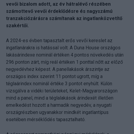
vevői bizalom adott, az év hátralévő részében
számottevő vevői érdeklődésre és nagyszámú
tranzakciózárásra számítanak az ingatlanközvetítő
szakértői.
A 2024-es évben tapasztalt erős vevői kereslet az
ingatlanárakra is hatással volt. A Duna House országos
lakásárindexe nominál értéken 4 pontos növekedés után
296 ponton zárt, míg reál értéken 1 ponttal nőtt az előző
negyedévhez képest. A panellakások árszintje az
országos index szerint 11 pontot ugrott, míg a
téglaárindex nominál értéke 3 pontot enyhült. Külön
vizsgálva a vidéki területeket, Kelet-Magyarországon
mind a panel, mind a téglalakások árindexét illetően
emelkedést hozott a harmadik negyedév, a nyugati
országrészben ugyanakkor mindkét ingatlantípus
esetében mérséklődés tapasztalható.