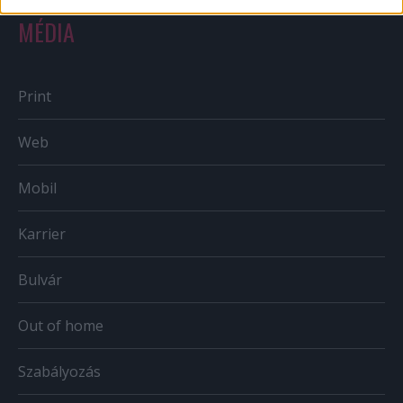
MÉDIA
Print
Web
Mobil
Karrier
Bulvár
Out of home
Szabályozás