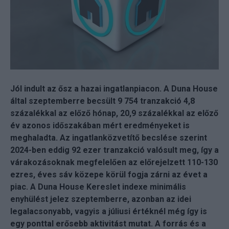
Jól indult az ősz a hazai ingatlanpiacon. A Duna House
által szeptemberre becsült 9 754 tranzakció 4,8
százalékkal az előző hónap, 20,9 százalékkal az előző
év azonos időszakában mért eredményeket is
meghaladta. Az ingatlanközvetítő becslése szerint
2024-ben eddig 92 ezer tranzakció valósult meg, így a
várakozásoknak megfelelően az előrejelzett 110-130
ezres, éves sáv közepe körül fogja zárni az évet a
piac. A Duna House Kereslet indexe minimális
enyhülést jelez szeptemberre, azonban az idei
legalacsonyabb, vagyis a júliusi értéknél még így is
egy ponttal erősebb aktivitást mutat. A forrás és a