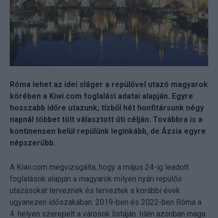
Róma lehet az idei sláger a repülővel utazó magyarok
körében a Kiwi.com foglalási adatai alapján. Egyre
hosszabb időre utazunk; tízből hét honfitársunk négy
napnál többet tölt választott úti célján. Továbbra is a
kontinensen belül repülünk leginkább, de Ázsia egyre
népszerűbb.
A Kiwi.com megvizsgálta, hogy a május 24-ig leadott
foglalások alapján a magyarok milyen nyári repülős
utazásokat terveznek és terveztek a korábbi évek
ugyanezen időszakában. 2019-ben és 2022-ben Róma a
4. helyen szerepelt a városok listáján. Idén azonban maga