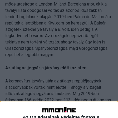
mögé utasította a London-Milánó-Barcelona triót, akik a
tavalyi lista dobogósai voltak az azonos időszakban
leadott foglalások alapján. 2019-ben Palma de Mallorcára
repültek a legtöbben a Kiwi.com-on keresztül. A Baleár-
szigetek székhelye tavaly a 8. volt, idén pedig a 9.
legkedveltebb város. Az országok népszerűségét
tekintve nem történt változás: ahogy tavaly, úgy idén is
Olaszországba, Spanyolországba, majd Görögországba
repülhet a legtöbb magyar.
Az átlagos jegyár a járvány előtti szinten
A koronavírus-járvány után az átlagos repülőjegyárak
alacsonyabbak voltak, mint előtte – ahogy a vizsgált
időszak átlagos jegyárai is mutatják. Míg 2019-ben
átlagosan 166, addig 2022-ben 113, idén pedig átlagosan
164 euróért vehettünk repülőjegyet május 24-ig a nyári
hónapokra.
Az Ön adatainak védelme fontos a