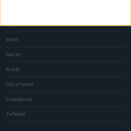
Print
Web
Mobil
Karrier
Bulvár
Out of home
Szabályozás
Tv/Rádió