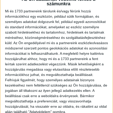
számunkra
Mario Gavira, a Kiwi.com növekedésért felelős elnök-
Mi és 1733 partnereink tárolunk és/vagy férünk hozzá
helyettese a foglalási ablakok kapcsán elmondta: „A nyári
információkhoz egy eszközön, például sütik formájában, és
utazások esetében jellemzően kicsit hosszabb foglalási
személyes adatokat dolgozunk fel, például egyedi azonosítókat
ablakot látunk, mivel az előre tervezéssel sokat lehet
és standard információkat, amelyeket az eszköz személyre
spórolni a kiemelt utazási szezonban. Ha gyorsan
szabott hirdetésekhez és tartalomhoz, hirdetések és tartalmak
szeretnénk olcsó repülőjegyet találni, akkor jellemzően
méréséhez, közönségmérésekhez és szolgáltatásfejlesztéshez
küld.
Az Ön engedélyével mi és a partnereink eszközleolvasásos
rugalmasnak kell lennünk az indulást és az érkezést
módszerrel szerzett pontos geolokációs adatokat és azonosítási
illetően, sőt akár a célállomás kapcsán is.”
információkat is felhasználhatunk. A megfelelő helyre kattintva
hozzájárulhat ahhoz, hogy mi és a 1733 partnereink a fent
Hosszabban nyaralunk
leírtak szerint adatkezelést végezzünk. Másik lehetőségként a
hozzájárulás megadása vagy elutasítása előtt részletesebb
információkhoz juthat, és megváltoztathatja beállításait.
Emelkedő tendenciát mutat a nyaralás hossza. 2019-ben a
Felhívjuk figyelmét, hogy személyes adatainak bizonyos
Kiwi.com adatai alapján a repülővel utazók átlagosan 4,36
kezeléséhez nem feltétlenül szükséges az Ön hozzájárulása, de
napot töltöttek úti céljukon, idén ez a szám már 4,81-re
jogában áll tiltakozni az ilyen jellegű adatkezelés ellen. A
ugrott. Az elkövetkező meleg hónapokban a magyarok
beállításai csak erre a weboldalra érvényesek. Bármikor
35%-a 4-6 napot, 32%-a 1-2 hetet, 29%-a kevesebb, mint
megváltoztathatja a preferenciáit, vagy visszavonhatja
3 napot, 3%-a pedig akár 2-3 hetet is nyaralással tölthet.
hozzájárulását, ha visszatér erre az oldalra, és rákattint az oldal
alján található "Adatvédelem" gombra.