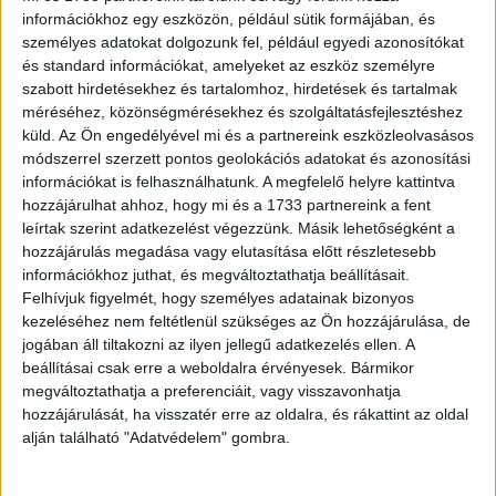
szempontot figyelembe vesznek, mint a cég hosszú távú,
információkhoz egy eszközön, például sütik formájában, és
stabil, környezettudatos működése, a kellemes vállalati
személyes adatokat dolgozunk fel, például egyedi azonosítókat
kultúra vagy a fejlett technológiai háttér. Jó példa erre az
és standard információkat, amelyeket az eszköz személyre
otthoni munkavégzés, a home office lehetősége vagy a
szabott hirdetésekhez és tartalomhoz, hirdetések és tartalmak
kerékpárbarát munkahely, amikre már az állásinterjúnál is
méréséhez, közönségmérésekhez és szolgáltatásfejlesztéshez
rákérdeznek. Emellett nő a kisgyermekes munkavállalókat
küld.
Az Ön engedélyével mi és a partnereink eszközleolvasásos
módszerrel szerzett pontos geolokációs adatokat és azonosítási
segítő családbarát munkahelyek iránti kereslet is” – hívta
információkat is felhasználhatunk. A megfelelő helyre kattintva
fel a figyelmet Végh József, a K&H HR igazgatója.
hozzájárulhat ahhoz, hogy mi és a 1733 partnereink a fent
leírtak szerint adatkezelést végezzünk. Másik lehetőségként a
Az életkor helyett az élethelyzet határozza meg a
hozzájárulás megadása vagy elutasítása előtt részletesebb
munkavállalói igényeket
információkhoz juthat, és megváltoztathatja beállításait.
Felhívjuk figyelmét, hogy személyes adatainak bizonyos
kezeléséhez nem feltétlenül szükséges az Ön hozzájárulása, de
Habár a munkaerőpiaci trendeket gyakran a fiatal
jogában áll tiltakozni az ilyen jellegű adatkezelés ellen. A
generációk megjelenésével és az ő változó igényeikkel
beállításai csak erre a weboldalra érvényesek. Bármikor
magyarázzák, valójában inkább az olyan általános
megváltoztathatja a preferenciáit, vagy visszavonhatja
jelenségek hajtják, mint az azonnal elérhető információk
hozzájárulását, ha visszatér erre az oldalra, és rákattint az oldal
és visszajelzések, a digitális eszközök kényelmes
alján található "Adatvédelem" gombra.
használata vagy az önmegvalósítás előtérbe kerülése.
Ezeket az elvárásokat kell a munkakörnyezetbe is