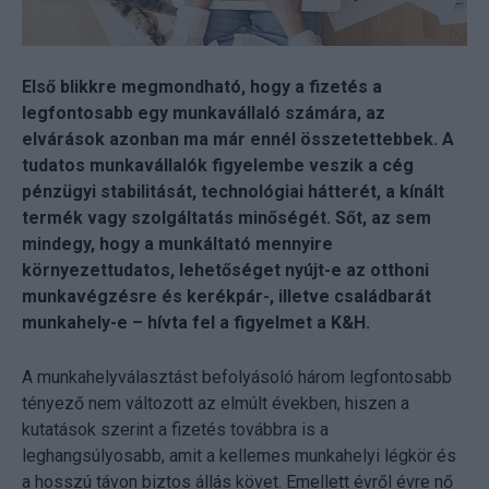
Első blikkre megmondható, hogy a fizetés a
legfontosabb egy munkavállaló számára, az
elvárások azonban ma már ennél összetettebbek. A
tudatos munkavállalók figyelembe veszik a cég
pénzügyi stabilitását, technológiai hátterét, a kínált
termék vagy szolgáltatás minőségét. Sőt, az sem
mindegy, hogy a munkáltató mennyire
környezettudatos, lehetőséget nyújt-e az otthoni
munkavégzésre és kerékpár-, illetve családbarát
munkahely-e – hívta fel a figyelmet a K&H.
A munkahelyválasztást befolyásoló három legfontosabb
tényező nem változott az elmúlt években, hiszen a
kutatások szerint a fizetés továbbra is a
leghangsúlyosabb, amit a kellemes munkahelyi légkör és
a hosszú távon biztos állás követ. Emellett évről évre nő