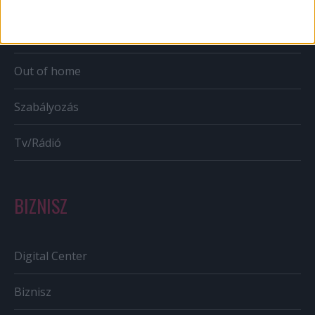
Bulvár
Out of home
Szabályozás
Tv/Rádió
BIZNISZ
Digital Center
Biznisz