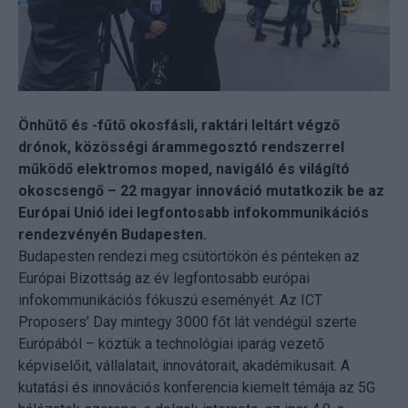
Önhűtő és -fűtő okosfásli, raktári leltárt végző
drónok, közösségi árammegosztó rendszerrel
működő elektromos moped, navigáló és világító
okoscsengő – 22 magyar innováció mutatkozik be az
Európai Unió idei legfontosabb infokommunikációs
rendezvényén Budapesten.
Budapesten rendezi meg csütörtökön és pénteken az
Európai Bizottság az év legfontosabb európai
infokommunikációs fókuszú eseményét. Az ICT
Proposers’ Day mintegy 3000 főt lát vendégül szerte
Európából – köztük a technológiai iparág vezető
képviselőit, vállalatait, innovátorait, akadémikusait. A
kutatási és innovációs konferencia kiemelt témája az 5G