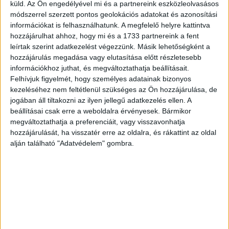
küld.
Az Ön engedélyével mi és a partnereink eszközleolvasásos
Global Forum kanadai startup versenyén. Az érdeklődők
módszerrel szerzett pontos geolokációs adatokat és azonosítási
láthatják a Servo Movement közösségi árammegosztó
információkat is felhasználhatunk. A megfelelő helyre kattintva
rendszerrel működtethető elektromos mopedjét, a Shoka
hozzájárulhat ahhoz, hogy mi és a 1733 partnereink a fent
Bell navigáló, világító, riasztó okoscsengőjét, valamint a
leírtak szerint adatkezelést végezzünk. Másik lehetőségként a
Miskolci Egyetem és a győri Széchenyi István Egyetem
hozzájárulás megadása vagy elutasítása előtt részletesebb
innovációit is. 22 magyar kiállító mutatja be termékeit. A
információkhoz juthat, és megváltoztathatja beállításait.
magyar installációt a Nemzeti Fejlesztési Minisztérium,
Felhívjuk figyelmét, hogy személyes adatainak bizonyos
kezeléséhez nem feltétlenül szükséges az Ön hozzájárulása, de
valamint az infokommunikációs iparági szervezetek
jogában áll tiltakozni az ilyen jellegű adatkezelés ellen. A
hozták létre.
beállításai csak erre a weboldalra érvényesek. Bármikor
A rendezvényen az Európai Bizottság bemutatja, hogy
megváltoztathatja a preferenciáit, vagy visszavonhatja
2018-ban milyen infokommunikációs, közvetlenül
hozzájárulását, ha visszatér erre az oldalra, és rákattint az oldal
elnyerhető uniós pályázatokat kínál a vállalkozásoknak.
alján található "Adatvédelem" gombra.
Alessandro Barbagli, az Európai Bizottság technológiai
innovációért felelős igazgatóságának programszervezési
vezetője szerint a találkozó kiváló alkalom
információszerzésre a Horizon 2020 ICT programjairól, a
kutatás-fejlesztési partnerkapcsolatok kiépítésére, új
projektötletek megvitatására.