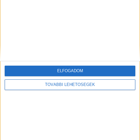
KAPCSOLÓDÓ CIKKEK
MORE FROM AUTHOR
Így strandolnak a magyarok
Ezért ugrik meg a munkabalesetek
száma nyáron
ELFOGADOM
Eltűnőben a nyaralókereslet a Velencei-
tónál
TOVÁBBI LEHETŐSÉGEK