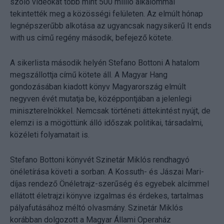
szóló videókat több mint 500 millió alkalommal
tekintették meg a közösségi felületen. Az elmúlt hónap
legnépszerűbb alkotása az ugyancsak nagysikerű It ends
with us című regény második, befejező kötete.
A sikerlista második helyén Stefano Bottoni A hatalom
megszállottja című kötete áll. A Magyar Hang
gondozásában kiadott könyv Magyarország elmúlt
negyven évét mutatja be, középpontjában a jelenlegi
miniszterelnökkel. Nemcsak történeti áttekintést nyújt, de
elemzi is a mögöttünk álló időszak politikai, társadalmi,
közéleti folyamatait is.
Stefano Bottoni könyvét Szinetár Miklós rendhagyó
önéletírása követi a sorban. A Kossuth- és Jászai Mari-
díjas rendező Önéletrajz-szerűség és egyebek alcímmel
ellátott életrajzi könyve izgalmas és érdekes, tartalmas
pályafutásához méltó olvasmány. Szinetár Miklós
korábban dolgozott a Magyar Állami Operaház