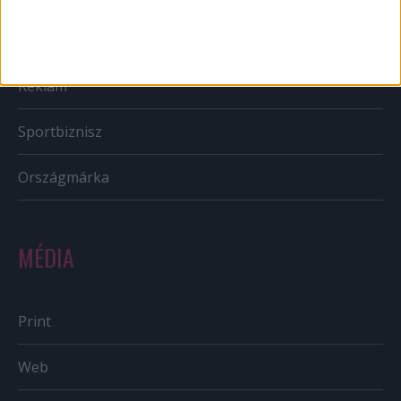
PR
Reklám
Sportbiznisz
Országmárka
MÉDIA
Print
Web