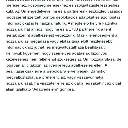
méréséhez, közönségmérésekhez és szolgáltatásfejlesztéshez
A harmadik legnépszerűbb e-könyv júliusban Valérie
küld.
Az Ön engedélyével mi és a partnereink eszközleolvasásos
Perrin A vasárnap koldusai című regénye lett, melyben az
módszerrel szerzett pontos geolokációs adatokat és azonosítási
elmúlt évek egyik legnépszerűbb francia írója – magyar
információkat is felhasználhatunk. A megfelelő helyre kattintva
kollégájához hasonlóan – nehezen megválaszolható
hozzájárulhat ahhoz, hogy mi és a 1733 partnereink a fent
leírtak szerint adatkezelést végezzünk. Másik lehetőségként a
kérdést tesz fel: megtaníthat-e mások szerelme arra,
hozzájárulás megadása vagy elutasítása előtt részletesebb
hogy hogyan kell szeretni?
információkhoz juthat, és megváltoztathatja beállításait.
Felhívjuk figyelmét, hogy személyes adatainak bizonyos
A digitális formátumú hangoskönyvek, röviden e-
kezeléséhez nem feltétlenül szükséges az Ön hozzájárulása, de
hangoskönyvek mezőnyében az Auschwitzot túlélő
jogában áll tiltakozni az ilyen jellegű adatkezelés ellen. A
magyar pszichológus, Edith Eva Eger A döntés című
beállításai csak erre a weboldalra érvényesek. Bármikor
sikerkönyve szerezte meg az első helyet, őt követi Jo
megváltoztathatja a preferenciáit, vagy visszavonhatja
hozzájárulását, ha visszatér erre az oldalra, és rákattint az oldal
Nesbo, aki ezen a listán Doktor Proktor pukipora című
alján található "Adatvédelem" gombra.
gyerekkönyv-sorozatának második részével szerepel. A
dobogó harmadik fokán is gyerekkönyvet találunk,
mégpedig P. L. Travers klasszikusát, A csudálatos Marry
Poppins-t, melyet Polyák Lilla olvas fel.
Bookline nyomtatott Top 10 lista: