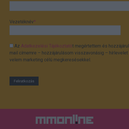
Vezetéknév
*
Az
Adatkezelési Tájékoztató
t megértettem és hozzájárul
mail címemre – hozzájárulásom visszavonásig – hírlevelet k
velem marketing célú megkeresésekkel.