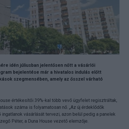
ére idén júliusban jelentősen nőtt a vásárlói
ogram bejelentése már a hivatalos indulás előtt
llakások szegmensében, amely az ősszel várható
use értékesítői 39%-kal több vevő ügyfelet regisztráltak,
atások száma is folyamatosan nő. „Az új érdeklődők
ingatlanok vásárlását tervezi, azon belül pedig a panelek
Szegő Péter, a Duna House vezető elemzője.