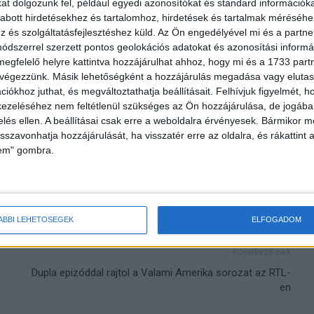
zintre emelni –
t dolgozunk fel, például egyedi azonosítókat és standard információk
abott hirdetésekhez és tartalomhoz, hirdetések és tartalmak méréséhe
el
és szolgáltatásfejlesztéshez küld.
Az Ön engedélyével mi és a partne
dszerrel szerzett pontos geolokációs adatokat és azonosítási informác
megfelelő helyre kattintva hozzájárulhat ahhoz, hogy mi és a 1733 partne
 végezzünk. Másik lehetőségként a hozzájárulás megadása vagy elutasí
iókhoz juthat, és megváltoztathatja beállításait.
Felhívjuk figyelmét, 
panellakás
ezeléséhez nem feltétlenül szükséges az Ön hozzájárulása, de jogában 
zelés ellen. A beállításai csak erre a weboldalra érvényesek. Bármikor m
isszavonhatja hozzájárulását, ha visszatér erre az oldalra, és rákattint a
lem" gombra.
ÁBBI LEHETŐSÉGEK
ELFOGADOM
Következő cikk
Dupla epizóddal rajtol a Valami Amerika sorozat az RTL-
en