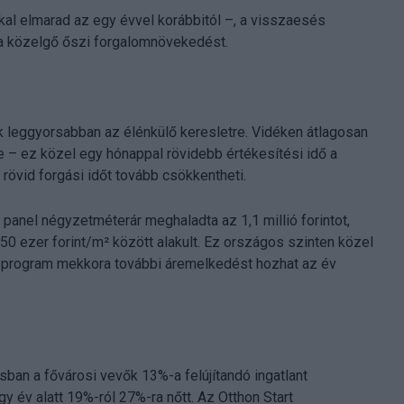
kal elmarad az egy évvel korábbitól –, a visszaesés
i a közelgő őszi forgalomnövekedést.
k leggyorsabban az élénkülő keresletre. Vidéken átlagosan
re – ez közel egy hónappal rövidebb értékesítési idő a
 rövid forgási időt tovább csökkentheti.
 panel négyzetméterár meghaladta az 1,1 millió forintot,
750 ezer forint/m² között alakult. Ez országos szinten közel
a program mekkora további áremelkedést hozhat az év
usban a fővárosi vevők 13%-a felújítandó ingatlant
y év alatt 19%-ról 27%-ra nőtt. Az Otthon Start