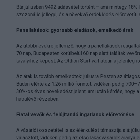
Bár júliusban 9492 adásvétel történt – ami mintegy 18%-
szezonális jellegű, és a növekvő érdeklődés előrevetít
Panellakások: gyorsabb eladások, emelkedő árak
Az utóbbi évekre jellemző, hogy a panellakások reagálta
70 nap, Budapesten körülbelül 60 nap alatt találtak vevő
tavalyihoz képest. Az Otthon Start várhatóan a jelenleg is
Az árak is tovább emelkedtek: júliusra Pesten az átlagos
Budán elérte az 1,26 millió forintot, vidéken pedig 700–
30%-os éves növekedést jelent, ami után kérdés, hogy 
hátralévő részében.
Fiatal vevők és felújítandó ingatlanok előretörése
A vásárlói összetétel is az élénkülést támasztja alá: júli
választott, vidéken pedig az első lakásvásárlók aránya eg