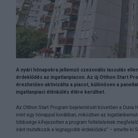
A nyári hónapokra jellemző szezonális lassulás ellen
érdeklődés az ingatlanpiacon. Az új Otthon Start Pr
érezhetően aktivizálta a piacot, különösen a pane
ingatlanpiaci élénkülés élére kerülhet.
Az Otthon Start Program bejelentését követően a Duna Ho
mint egy hónappal korábban, miközben az ingatlanbemut
többsége kifejezetten a program feltételeinek megfelelő 
iránt mutatkozik a legnagyobb érdeklődés” – emelte ki 