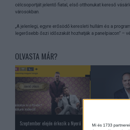
célcsoportját jelentő fiatal, első otthonukat kereső vásá
városokban.
„A jelenlegi, egyre erősödő keresleti hullám és a progra
legerősebb őszi időszakát hozhatják a panelpiacon” – v
OLVASTA MÁR?
Szeptember elején érkezik a Nyerő
Szeretnénk a márk
Mi és 1733 partnerei