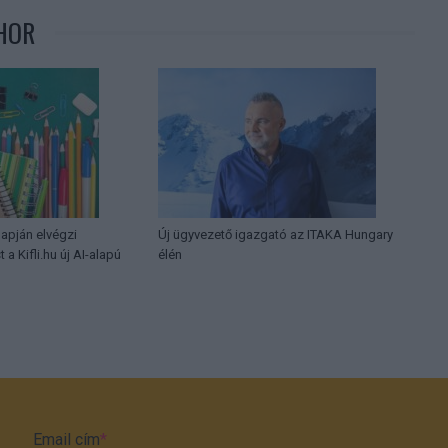
HOR
lapján elvégzi
Új ügyvezető igazgató az ITAKA Hungary
 a Kifli.hu új AI-alapú
élén
Email cím
*