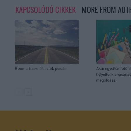
KAPCSOLÓDÓ CIKKEK
MORE FROM AUT
Boom a használt autók piacán
Akár egyetlen fotó a
helyettünk a vásárlást
megoldása