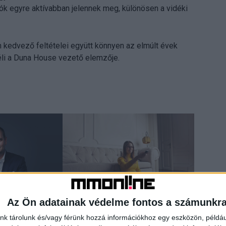
rlók egyre aktívabban jelennek meg, különösen a vidéki
m kedvező feltételei együtt könnyen az elmúlt évek
éli a Duna House vezető elemzője.
Az Ön adatainak védelme fontos a számunkr
át támogató
Minden estét megnyert a TV2
nk tárolunk és/vagy férünk hozzá információkhoz egy eszközön, példáu