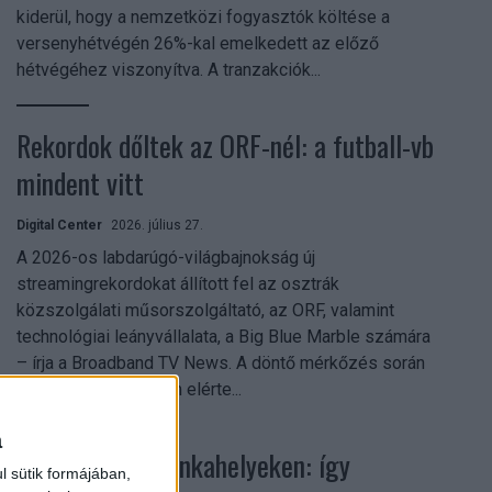
kiderül, hogy a nemzetközi fogyasztók költése a
versenyhétvégén 26%-kal emelkedett az előző
hétvégéhez viszonyítva. A tranzakciók...
Rekordok dőltek az ORF-nél: a futball-vb
mindent vitt
Digital Center
2026. július 27.
A 2026-os labdarúgó-világbajnokság új
streamingrekordokat állított fel az osztrák
közszolgálati műsorszolgáltató, az ORF, valamint
technológiai leányvállalata, a Big Blue Marble számára
– írja a Broadband TV News. A döntő mérkőzés során
az átlagos nézőszám elérte...
a
Shadow AI a munkahelyeken: így
l sütik formájában,