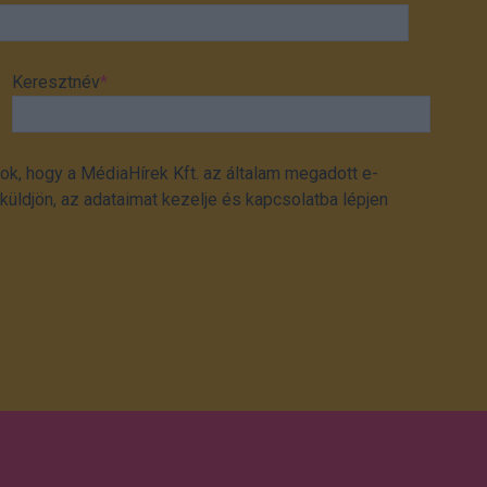
Keresztnév
*
ok, hogy a MédiaHírek Kft. az általam megadott e-
üldjön, az adataimat kezelje és kapcsolatba lépjen