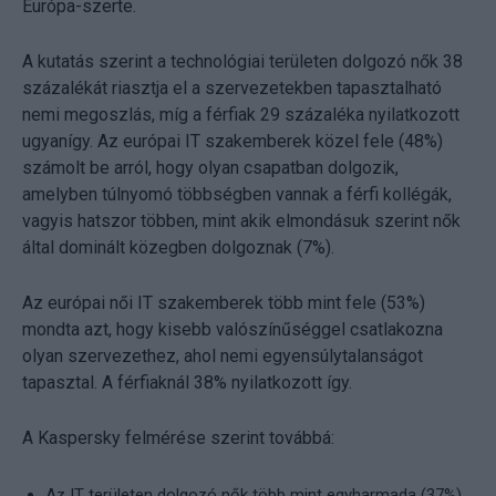
Európa-szerte.
A kutatás szerint a technológiai területen dolgozó nők 38
százalékát riasztja el a szervezetekben tapasztalható
nemi megoszlás, míg a férfiak 29 százaléka nyilatkozott
ugyanígy. Az európai IT szakemberek közel fele (48%)
számolt be arról, hogy olyan csapatban dolgozik,
amelyben túlnyomó többségben vannak a férfi kollégák,
vagyis hatszor többen, mint akik elmondásuk szerint nők
által dominált közegben dolgoznak (7%).
Az európai női IT szakemberek több mint fele (53%)
mondta azt, hogy kisebb valószínűséggel csatlakozna
olyan szervezethez, ahol nemi egyensúlytalanságot
tapasztal. A férfiaknál 38% nyilatkozott így.
A Kaspersky felmérése szerint továbbá:
Az IT területen dolgozó nők több mint egyharmada (37%)