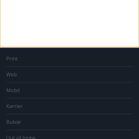
Országmárka
MÉDIA
Print
Web
Mobil
Karrier
Bulvár
Out of home