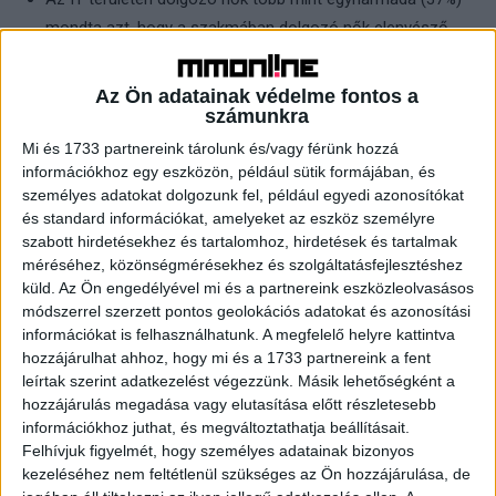
mondta azt, hogy a szakmában dolgozó nők elenyésző
száma miatt tartott a tech karriertől.
Az Ön adatainak védelme fontos a
Az IT-ban dolgozó női döntéshozók csaknem egyharmada
számunkra
(30%) tapasztalta már napi munkája során, hogy férfiak
Mi és 1733 partnereink tárolunk és/vagy férünk hozzá
akarják kioktatni őket a munkájukról.
információkhoz egy eszközön, például sütik formájában, és
10-ből több mint 4 megkérdezett nő (43%) gondolta úgy,
személyes adatokat dolgozunk fel, például egyedi azonosítókat
és standard információkat, amelyeket az eszköz személyre
hogy jobban fejlődne egy olyan környezetben, ahol egyenlő
szabott hirdetésekhez és tartalomhoz, hirdetések és tartalmak
a férfiak és a nők aránya, vagy ahol a nőnemű kollégák
méréséhez, közönségmérésekhez és szolgáltatásfejlesztéshez
vannak többségben.
küld.
Az Ön engedélyével mi és a partnereink eszközleolvasásos
módszerrel szerzett pontos geolokációs adatokat és azonosítási
Az IT szektor női döntéshozóinak 40%-a véli úgy, hogy a
információkat is felhasználhatunk. A megfelelő helyre kattintva
kormányoknak és az egyetemeknek ösztönzőket kéne
hozzájárulhat ahhoz, hogy mi és a 1733 partnereink a fent
alkalmaznia, hogy több lány és nő képzelje el karrierjét a
leírtak szerint adatkezelést végezzünk. Másik lehetőségként a
hozzájárulás megadása vagy elutasítása előtt részletesebb
tech ágazatban.
információkhoz juthat, és megváltoztathatja beállításait.
Mindemellett a megkérdezett nők és a férfiak pozitívan
Felhívjuk figyelmét, hogy személyes adatainak bizonyos
kezeléséhez nem feltétlenül szükséges az Ön hozzájárulása, de
nyilatkoztak az IT szektorról, amely elmondásuk szerint