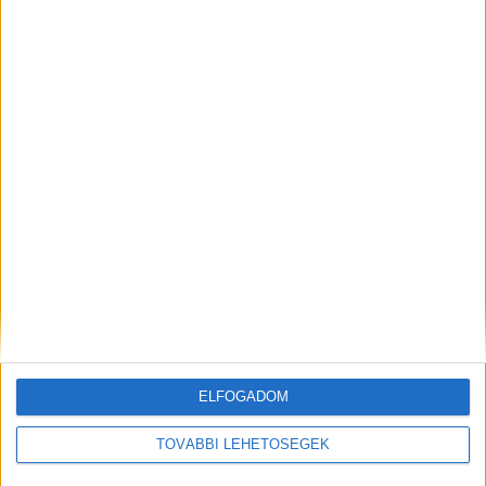
Korábbi adások
A rovat támogatói:
ELFOGADOM
Még több podcast
TOVÁBBI LEHETŐSÉGEK