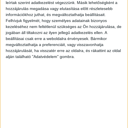
leírtak szerint adatkezelést végezzünk. Másik lehetőségként a
hatalom pedig az utolsó helyen végzett.
hozzájárulás megadása vagy elutasítása előtt részletesebb
információkhoz juthat, és megváltoztathatja beállításait.
Összességében a magyarok több mint fele (51%) érzi
Felhívjuk figyelmét, hogy személyes adatainak bizonyos
magát valamennyire sikeresnek. A szubjektív sikerérzet
kezeléséhez nem feltétlenül szükséges az Ön hozzájárulása, de
nem csak a magasabb iskolai végzettséggel, de a
jogában áll tiltakozni az ilyen jellegű adatkezelés ellen. A
beállításai csak erre a weboldalra érvényesek. Bármikor
jövedelemmel is egyenesen arányos mértékben nő. Így a
megváltoztathatja a preferenciáit, vagy visszavonhatja
„tipikus sikeres magyar” felsőfokú végzettségű,
hozzájárulását, ha visszatér erre az oldalra, és rákattint az oldal
házasságban/párkapcsolatban él, és a havi jövedelme
alján található "Adatvédelem" gombra.
500 ezer forint fölött van. Ugyanakkor – egy más
megközelítésű kérdésfeltevés alapján – szerető család
veszi körül, a szülei büszkék rá, sokan szeretik a
környezetében, és harmóniában telnek a mindennapjai. A
„bőséges anyagiakkal ellátva, jó életszínvonalon élek”
válasz az előbbieknél szignifikánsan kevesebbszer
fordult elő. A sikeresek és a sikertelenek (vagyis a
magukat annak érzők) között a legnagyobb különbség a
kiegyensúlyozott, harmonikus élet (44 százalékpont), a
munkában megtalált öröm (40 százalékpont) és a szülők