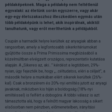
példaképeknek. Maga a példakép nem feltétlenül
egyvalaki: az életünk során egyszerre, vagy akár
egy-egy életszakaszhoz illeszkedően egymás után
több példaképünk is lehet, akik inspirálnak, akiktől
tanulhatunk, vagy erőt meríthetünk a példájukból.
Csupán a harmadik helyre kerültek az anyagiak abban a
rangsorban, amely a legfontosabb sikerkritériumokat
gyűjtötte össze a Prima Primissima megbízásából a
közelmúltban elvégzett országos, reprezentatív kutatása
alapján. A „Sikeres az, aki…” kérdést a legtöbben, 29%-
nyian, úgy fejezték be, hogy „...céltudatos, eléri a céljait”, a
második helyre a munkában elért sikerek kerültek (26%-
kal). Csak a bronzérem és 20%-nyi említés jutott az anyagi
javaknak, miközben kis híján a boldogság (18%-nyi
említéssel) is felfért a dobogóra. A többi válasz is azt
támasztotta alá, hogy a felnőtt magyar lakosság a sikert
elsősorban nem pénzben, előmenetelben, irányítási