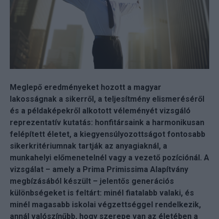
Meglepő eredményeket hozott a magyar
lakosságnak a sikerről, a teljesítmény elismeréséről
és a példaképekről alkotott véleményét vizsgáló
reprezentatív kutatás: honfitársaink a harmonikusan
felépített életet, a kiegyensúlyozottságot fontosabb
sikerkritériumnak tartják az anyagiaknál, a
munkahelyi előmenetelnél vagy a vezető pozíciónál. A
vizsgálat – amely a Prima Primissima Alapítvány
megbízásából készült – jelentős generációs
különbségeket is feltárt: minél fiatalabb valaki, és
minél magasabb iskolai végzettséggel rendelkezik,
annál valószínűbb, hogy szerepe van az életében a