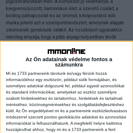
jogosítványokban méri. A környezet jó véleménye; a
kiegyensúlyozott, harmonikus élet; a szerető család; a
boldog párkapcsolat és az örömöt, kiteljesedést adó
munka jelenti azt a szempontrendszert, amelynek alapján
sikeresnek gondolunk valakit. Az összképet ugyanakkor
némileg árnyalja, hogy a jobb anyagi helyzetben lévők
saját magukat jellemzően sikeresebbnek látják.
A mások irányításának, vezetésének lehetősége
Az Ön adatainak védelme fontos a
számunkra
egyenesen az utolsó lett az összes említett
sikerszempont közül. Ami pedig a női/férfiúi vonzerőt,
Mi és 1733 partnereink tárolunk és/vagy férünk hozzá
információkhoz egy eszközön, például sütik formájában, és
előnyös külsőt illeti, annak szintén nem tulajdonítanak
személyes adatokat dolgozunk fel, például egyedi azonosítókat
meghatározó szerepet az emberek. A direktben feltett
és standard információkat, amelyeket az eszköz személyre
kérdésre – „Mi kell ahhoz, hogy valakit sikeresnek
szabott hirdetésekhez és tartalomhoz, hirdetések és tartalmak
tartsunk” – a többség szintén a kiegyensúlyozottságot,
méréséhez, közönségmérésekhez és szolgáltatásfejlesztéshez
harmóniát, a szerető családot és az örömet adó munkát
küld.
Az Ön engedélyével mi és a partnereink eszközleolvasásos
húzta be első helyen, de sokan említették az egészséget,
módszerrel szerzett pontos geolokációs adatokat és azonosítási
a párkapcsolatot, a gyerekek felől érkező elismerést is. A
információkat is felhasználhatunk. A megfelelő helyre kattintva
hozzájárulhat ahhoz, hogy mi és a 1733 partnereink a fent
jó anyagi helyzet viszont csak a középmezőnyben, a