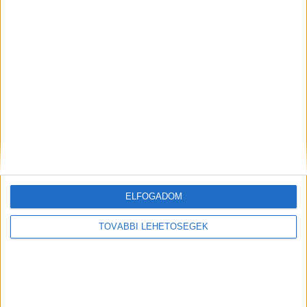
A rovat támogatói:
Még több podcast
ELFOGADOM
TOVÁBBI LEHETŐSÉGEK
DIGITAL CENTER
Itthon is népszerűek a Samsung kihajtható
mobiljai