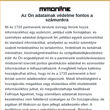
„A fővárosi mobilitás vezető szereplőjeként komoly
felelősségünk van a károsanyag-kibocsátás
Az Ön adatainak védelme fontos a
csökkentésében, a levegőminőség javításában. Ennek
számunkra
érdekében folyamatosan bővítjük az utasok körében is
Mi és 1733 partnereink tárolunk és/vagy férünk hozzá
népszerű e-taxi flottánkat és büszkék vagyunk rá, hogy az
információkhoz egy eszközön, például sütik formájában, és
alapítvány szakmai segítségével további jelentős és
személyes adatokat dolgozunk fel, például egyedi azonosítókat
azonnali pozitív hatással bíró lépéseket tehetünk a
és standard információkat, amelyeket az eszköz személyre
fővárosi zöldfelület növelésének érdekében” – mondta el
szabott hirdetésekhez és tartalomhoz, hirdetések és tartalmak
az első fa elültetését követően Reich Ádám, a Főtaxi
méréséhez, közönségmérésekhez és szolgáltatásfejlesztéshez
vezérigazgatója.
küld.
Az Ön engedélyével mi és a partnereink eszközleolvasásos
módszerrel szerzett pontos geolokációs adatokat és azonosítási
információkat is felhasználhatunk. A megfelelő helyre kattintva
„Nagyra értékeljük a Főtaxi partnerségét, mert
hozzájárulhat ahhoz, hogy mi és a 1733 partnereink a fent
meggyőződésünk, hogy a globális felmelegedés okozta
leírtak szerint adatkezelést végezzünk. Másik lehetőségként a
ökológiai krízis kárenyhítése, majdani megoldása a nagy
hozzájárulás megadása vagy elutasítása előtt részletesebb
piaci szereplők aktív jelenléte, változásra való nyitottsága
információkhoz juthat, és megváltoztathatja beállításait.
és zöldülése nélkül reménytelen civil próbálkozás
Felhívjuk figyelmét, hogy személyes adatainak bizonyos
maradna csupán. Közös munkánk jelentőségét különösen
kezeléséhez nem feltétlenül szükséges az Ön hozzájárulása, de
növeli, hogy Budapest beton- és kőrengetegének
jogában áll tiltakozni az ilyen jellegű adatkezelés ellen. A
beállításai csak erre a weboldalra érvényesek. Bármikor