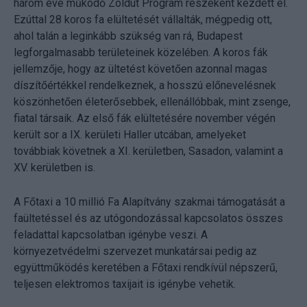
három éve működő Zöldút Program részeként kezdett el.
Ezúttal 28 koros fa elültetését vállalták, mégpedig ott,
ahol talán a leginkább szükség van rá, Budapest
legforgalmasabb területeinek közelében. A koros fák
jellemzője, hogy az ültetést követően azonnal magas
díszítőértékkel rendelkeznek, a hosszú előnevelésnek
köszönhetően életerősebbek, ellenállóbbak, mint zsenge,
fiatal társaik. Az első fák elültetésére november végén
került sor a IX. kerületi Haller utcában, amelyeket
továbbiak követnek a XI. kerületben, Sasadon, valamint a
XV. kerületben is.
A Főtaxi a 10 millió Fa Alapítvány szakmai támogatását a
faültetéssel és az utógondozással kapcsolatos összes
feladattal kapcsolatban igénybe veszi. A
környezetvédelmi szervezet munkatársai pedig az
együttműködés keretében a Főtaxi rendkívül népszerű,
teljesen elektromos taxijait is igénybe vehetik.