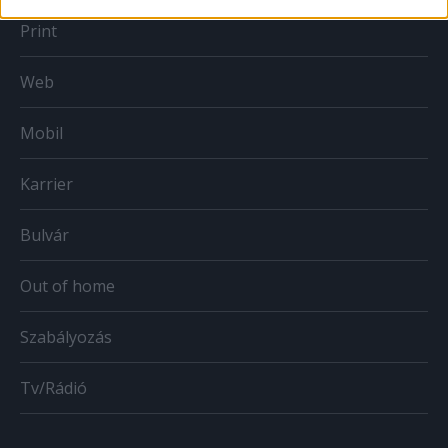
Print
Web
Mobil
Karrier
Bulvár
Out of home
Szabályozás
Tv/Rádió