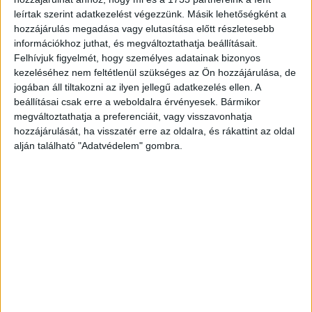
CÍMKÉK
díj
Dubai
fenntarthatósági
leírtak szerint adatkezelést végezzünk. Másik lehetőségként a
Fenntarthatósági Világkongresszus
Provident
hozzájárulás megadása vagy elutasítása előtt részletesebb
információkhoz juthat, és megváltoztathatja beállításait.
Felhívjuk figyelmét, hogy személyes adatainak bizonyos
kezeléséhez nem feltétlenül szükséges az Ön hozzájárulása, de
jogában áll tiltakozni az ilyen jellegű adatkezelés ellen. A
Facebook
Email
beállításai csak erre a weboldalra érvényesek. Bármikor
megváltoztathatja a preferenciáit, vagy visszavonhatja
hozzájárulását, ha visszatér erre az oldalra, és rákattint az oldal
alján található "Adatvédelem" gombra.
Előző cikk
Következő cikk
Díjazták a K&H programját
Újabb médiaműhelyt nyitott az
NMHH
KAPCSOLÓDÓ CIKKEK
MORE FROM AUTHOR
Nemcsak mérnököket, hanem
magabiztos fiatal nőket is formál az