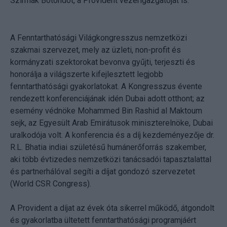
Szirmák Botondot, a Provident vezérigazgatóját is.
A Fenntarthatósági Világkongresszus nemzetközi
szakmai szervezet, mely az üzleti, non-profit és
kormányzati szektorokat bevonva gyűjti, terjeszti és
honorálja a világszerte kifejlesztett legjobb
fenntarthatósági gyakorlatokat. A Kongresszus évente
rendezett konferenciájának idén Dubai adott otthont; az
esemény védnöke Mohammed Bin Rashid al Maktoum
sejk, az Egyesült Arab Emirátusok miniszterelnöke, Dubai
uralkodója volt. A konferencia és a díj kezdeményezője dr.
R.L. Bhatia indiai születésű humánerőforrás szakember,
aki több évtizedes nemzetközi tanácsadói tapasztalattal
és partnerhálóval segíti a díjat gondozó szervezetet
(World CSR Congress).
A Provident a díjat az évek óta sikerrel működő, átgondolt
és gyakorlatba ültetett fenntarthatósági programjáért