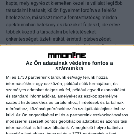
kapta, mely egyrészt kiemelten kezeli a vállalat legfőbb
társadalmi hatásait, külön figyelmet fordítva a felelős
hitelezésre, másrészt mert a fenntarthatóság minden
spektrumában hatékony eszközöket fejleszt, ide értve
többek között a társadalmi befektetéseket,
önkéntességet, üzleti etikát, érintetti párbeszédet,
környezetvédelmet, transzparenciát. Szirmák Botond, a
magyar Provident vezérigazgatója a fenntarthatósági
alapelvek példaértékű, felsővezetőként a vállalaton belül
Az Ön adatainak védelme fontos a
és kívül is kiemelkedő hatású képviseletéért vehette át a
számunkra
„CEO of the Year” díjat.
Mi és 1733 partnereink tárolunk és/vagy férünk hozzá
információkhoz egy eszközön, például sütik formájában, és
A díjakat a Provident megbízásából dr. Jánosy Zsuzsanna
személyes adatokat dolgozunk fel, például egyedi azonosítókat
és Kőszegi András, a BrandTrend márkatanácsadó cég
és standard információkat, amelyeket az eszköz személyre
szabott hirdetésekhez és tartalomhoz, hirdetések és tartalmak
vezetői vették át a helyszínen, akik az világkongresszus
méréséhez, közönségmérésekhez és szolgáltatásfejlesztéshez
magyarországi partnereként képviselték hazánkat az
küld.
Az Ön engedélyével mi és a partnereink eszközleolvasásos
eseményen – derül ki a Provident közleményéből.
módszerrel szerzett pontos geolokációs adatokat és azonosítási
információkat is felhasználhatunk. A megfelelő helyre kattintva
hozzájárulhat ahhoz, hogy mi és a 1733 partnereink a fent