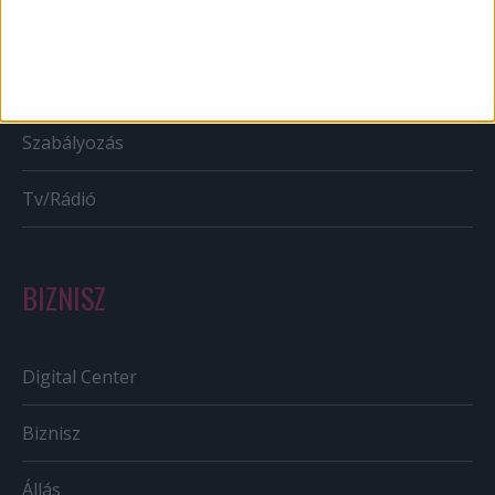
Bulvár
Out of home
Szabályozás
Tv/Rádió
BIZNISZ
Digital Center
Biznisz
Állás