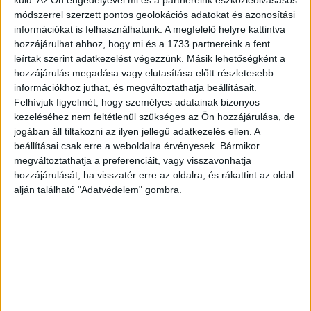
küld.
Az Ön engedélyével mi és a partnereink eszközleolvasásos
módszerrel szerzett pontos geolokációs adatokat és azonosítási
A dokumentumfilmek mezőnyében a PBS Distribution és a
információkat is felhasználhatunk. A megfelelő helyre kattintva
Frontline által jegyzett A Thousand Cuts című produkciót,
hozzájárulhat ahhoz, hogy mi és a 1733 partnereink a fent
valamint az Amazon Studios filmjét, a Time-ot hirdették
leírtak szerint adatkezelést végezzünk. Másik lehetőségként a
hozzájárulás megadása vagy elutasítása előtt részletesebb
győztesnek.
információkhoz juthat, és megváltoztathatja beállításait.
Felhívjuk figyelmét, hogy személyes adatainak bizonyos
A sorozatok közül az HBO által jegyzett Watchmen című
kezeléséhez nem feltétlenül szükséges az Ön hozzájárulása, de
minisorozat és a Tönkretehetlek című széria kapott díjat.
jogában áll tiltakozni az ilyen jellegű adatkezelés ellen. A
A gálán az Aaron Sorkin rendezte A chicagói 7-ek
beállításai csak erre a weboldalra érvényesek. Bármikor
tárgyalása című film is elismerésben részesült.
megváltoztathatja a preferenciáit, vagy visszavonhatja
hozzájárulását, ha visszatér erre az oldalra, és rákattint az oldal
alján található "Adatvédelem" gombra.
Különdíjat kapott munkássága elismeréseként Viola Davis
Oscar-díjas színésznő, Steve McQueen brit filmrendező,
Ryan Murphy amerikai producer, rendező és író, valamint
posztumusz a tavaly elhunyt Chadwick Boseman színész.
CÍMKÉK
A nomádok földje
Chloé Zhao
Frances McDormand
Gotham-díj