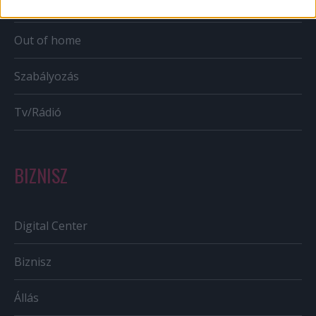
Bulvár
Out of home
Szabályozás
Tv/Rádió
BIZNISZ
Digital Center
Biznisz
Állás