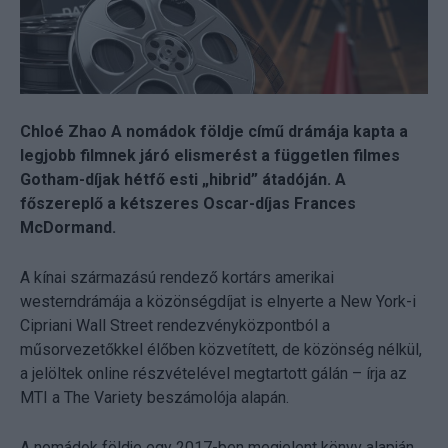
Chloé Zhao A nomádok földje című drámája kapta a
legjobb filmnek járó elismerést a független filmes
Gotham-díjak hétfő esti „hibrid” átadóján. A
főszereplő a kétszeres Oscar-díjas Frances
McDormand.
A kínai származású rendező kortárs amerikai
westerndrámája a közönségdíjat is elnyerte a New York-i
Cipriani Wall Street rendezvényközpontból a
műsorvezetőkkel élőben közvetített, de közönség nélkül,
a jelöltek online részvételével megtartott gálán – írja az
MTI a The Variety beszámolója alapán.
A nomádok földje egy 2017-ben megjelent könyv alapján