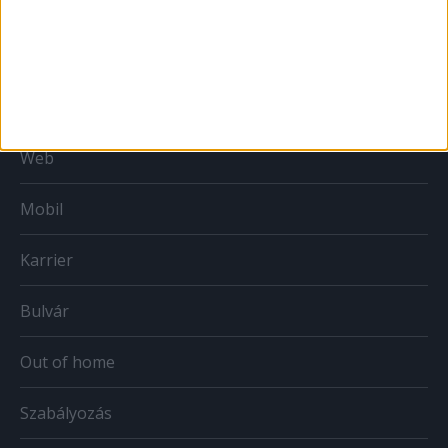
MÉDIA
Print
Web
Mobil
Karrier
Bulvár
Out of home
Szabályozás