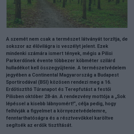
A szemét nem csak a természet látványát torzítja, de
sokszor az élővilágra is veszélyt jelent. Ezek
mindenki számára ismert tények, mégis a Pilisi
Parkerdőnek évente többezer köbméter szilárd
hulladékot kell összegyűjtenie. A természetvédelem
jegyében a Continental Magyarország a Budapest
Sportirodával (BSI) közösen rendezi meg a 16.
Erdőtisztító Túranapot és Terepfutást a festői
Pilisben október 28-án. A rendezvény mottója a „Sok
lépéssel a kisebb lábnyomért!”, célja pedig, hogy
felhívják a figyelmet a környezetvédelemre,
fenntarthatóságra és a résztvevőkkel karöltve
segítsék az erdők tisztítását.