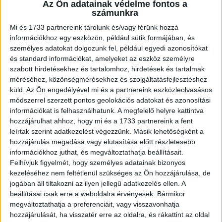
Az Ön adatainak védelme fontos a
számunkra
Az erdészek ugyanakkor azt is megerősítették, hogy bár
Mi és 1733 partnereink tárolunk és/vagy férünk hozzá
még mindig rendszeresen fellelhetőek a túravonalakon
információkhoz egy eszközön, például sütik formájában, és
hagyott PET palackok, papír zsebkendők, vagy
személyes adatokat dolgozunk fel, például egyedi azonosítókat
ételmaradék, egyre több környezettudatos túrázó érkezik
és standard információkat, amelyeket az eszköz személyre
az erdőkbe.
szabott hirdetésekhez és tartalomhoz, hirdetések és tartalmak
méréséhez, közönségmérésekhez és szolgáltatásfejlesztéshez
Sok lépéssel a kisebb lábnyomért!
küld.
Az Ön engedélyével mi és a partnereink eszközleolvasásos
módszerrel szerzett pontos geolokációs adatokat és azonosítási
információkat is felhasználhatunk. A megfelelő helyre kattintva
Az október 28-i terepfutásra nevezők két különböző távon
hozzájárulhat ahhoz, hogy mi és a 1733 partnereink a fent
– 21 és 31 kilométer – mérettethetik meg magukat, míg a
leírtak szerint adatkezelést végezzünk. Másik lehetőségként a
túrázók korosztálytól függetlenül 9, 21 és 31 kilométeres
hozzájárulás megadása vagy elutasítása előtt részletesebb
útvonalakon szemétszedéssel egybekötött
információkhoz juthat, és megváltoztathatja beállításait.
természetjárással tehetnek a Pilis tisztaságáért. A
Felhívjuk figyelmét, hogy személyes adatainak bizonyos
hulladékgyűjtésben közreműködő túrázók között értékes
kezeléséhez nem feltétlenül szükséges az Ön hozzájárulása, de
jogában áll tiltakozni az ilyen jellegű adatkezelés ellen. A
nyereményeket sorsol ki a BSI a Continental
beállításai csak erre a weboldalra érvényesek. Bármikor
felajánlásának köszönhetően.
megváltoztathatja a preferenciáit, vagy visszavonhatja
hozzájárulását, ha visszatér erre az oldalra, és rákattint az oldal
„A 16. Continental Erdőtisztító Túranap és Terepfutás egy