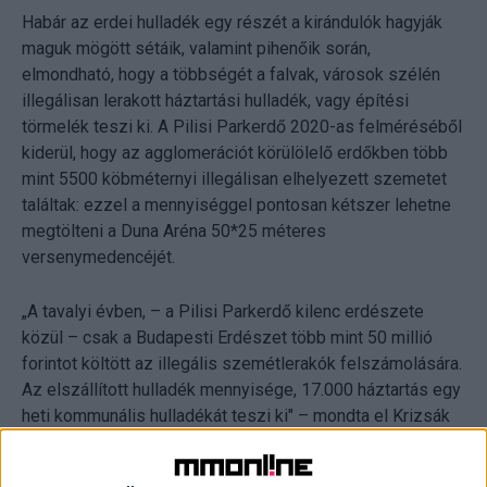
Habár az erdei hulladék egy részét a kirándulók hagyják
maguk mögött sétáik, valamint pihenőik során,
elmondható, hogy a többségét a falvak, városok szélén
illegálisan lerakott háztartási hulladék, vagy építési
törmelék teszi ki. A Pilisi Parkerdő 2020-as felméréséből
kiderül, hogy az agglomerációt körülölelő erdőkben több
mint 5500 köbméternyi illegálisan elhelyezett szemetet
találtak: ezzel a mennyiséggel pontosan kétszer lehetne
megtölteni a Duna Aréna 50*25 méteres
versenymedencéjét.
„A tavalyi évben, – a Pilisi Parkerdő kilenc erdészete
közül – csak a Budapesti Erdészet több mint 50 millió
forintot költött az illegális szemétlerakók felszámolására.
Az elszállított hulladék mennyisége, 17.000 háztartás egy
heti kommunális hulladékát teszi ki" – mondta el Krizsák
Zoltán, a Budapesti Erdészet üzemeltetési műszaki
vezetője.